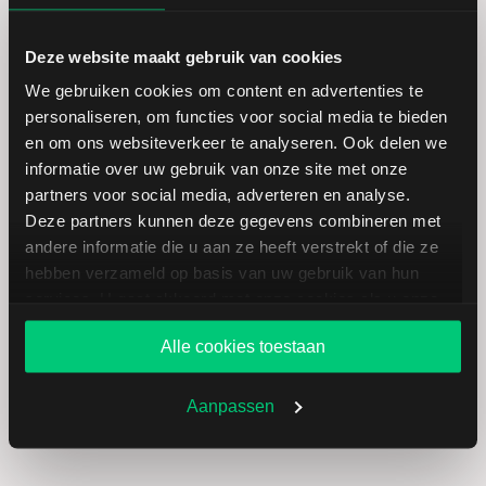
Kwartaalcijfers Palantir Q3
Laagste dagkoers
159,96
Deze website maakt gebruik van cookies
2025
We gebruiken cookies om content en advertenties te
Hoogste dagkoers
172,41
personaliseren, om functies voor social media te bieden
In het derde kwartaal van 2025 rapporteerde
en om ons websiteverkeer te analyseren. Ook delen we
Palantir een omzetstijging van 63% ten opzichte
informatie over uw gebruik van onze site met onze
Laagste jaarkoers
106,37
van dezelfde periode een jaar eerder. De omzet
partners voor social media, adverteren en analyse.
kwam uit op $1,18 miljard. De nettowinst bedroeg
Deze partners kunnen deze gegevens combineren met
Hoogste jaarkoers
187,28
andere informatie die u aan ze heeft verstrekt of die ze
$475 miljoen, wat neerkomt op 18 cent per
hebben verzameld op basis van uw gebruik van hun
aandeel. Daarmee was dit het eerste kwartaal
Laagste koers 52 weken
106,37
services. U gaat akkoord met onze cookies als u onze
waarin de omzet de grens van $1 miljard
website blijft gebruiken.
overschreed.
Alle cookies toestaan
Hoogste koers 52 weken
207,52
Aanpassen
Marktkapitalisatie (mld.)
358,73