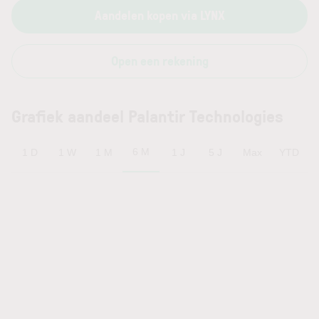
Aandelen kopen via LYNX
Open een rekening
Grafiek aandeel Palantir Technologies
6 M
1 D
1 W
1 M
1 J
5 J
Max
YTD