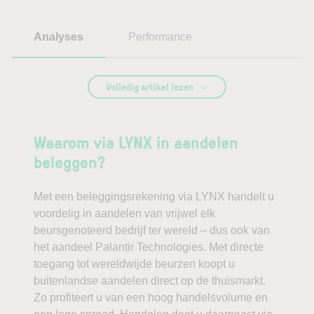
Analyses
Performance
VERWACHTING AANDEEL PALANTIR
Volledig artikel lezen
TECHNOLOGIES
Palantir onderuit
Waarom via LYNX in aandelen
beleggen?
ondanks sterke
Met een beleggingsrekening via LYNX handelt u
resultaten –
voordelig in aandelen van vrijwel elk
beursgenoteerd bedrijf ter wereld – dus ook van
analyse Q3
het aandeel Palantir Technologies. Met directe
toegang tot wereldwijde beurzen koopt u
cijfers
buitenlandse aandelen direct op de thuismarkt.
Zo profiteert u van een hoog handelsvolume en