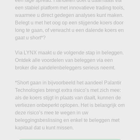
een lage spread. Handelen doet u daarnaast via
een stabiel platform met innovatieve trading tools,
Analyse van het aandeel
waarmee u direct gedegen analyses kunt maken.
Palantir Technologies
Belegt u met het oog op een stijgende koers door
long te gaan, of verwacht u een dalende koers en
gaat u short*?
Sven van Gasse
Via LYNX maakt u de volgende stap in beleggen.
05-11-2025
Ontdek alle voordelen van beleggen via een
broker die aandelenbeleggers serieus neemt.
*Short gaan in bijvoorbeeld het aandeel Palantir
Technologies brengt extra risico’s met zich mee:
Geschatte leestijd:
5
minutes
als de koers stijgt in plaats van daalt, kunnen de
verliezen onbeperkt oplopen. Het is belangrijk om
deze risico’s mee te wegen in uw
beleggingsbeslissing en enkel te beleggen met
kapitaal dat u kunt missen.