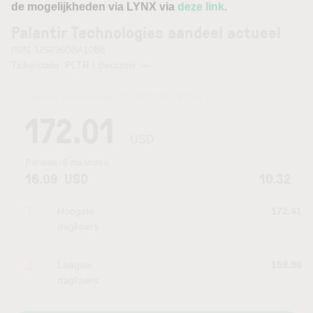
de mogelijkheden via LYNX via
deze link
.
Palantir Technologies aandeel actueel
ISIN: US69608A1088
Tickercode: PLTR | Beurzen:
—
Laatste koersupdate:
07.08.2026 22:15
uur
172.01
USD
Periode:
6 maanden
16.09
USD
10.32
Hoogste
172.41
dagkoers
Laagste
159.96
dagkoers