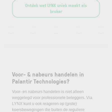
Ontdek wat LYNX uniek maakt als
broker
—
—
—
—
—
—
—
—
—
—
Voor- & nabeurs handelen in
Palantir is uitgegroeid tot een van de meest
Palantir Technologies?
besproken namen in de technologiesector.
Voor- en nabeurs handelen is niet alleen
Het bedrijf stond ooit bekend om zijn datatools
weggelegd voor professionele beleggers. Via
voor overheden, maar heeft zich de afgelopen
LYNX kunt u ook reageren op (grote)
jaren opnieuw uitgevonden als voortrekker in
koersbewegingen die buiten de reguliere