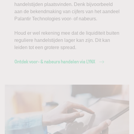
handelstijden plaatsvinden. Denk bijvoorbeeld
kunstmatige intelligentie.
aan de bekendmaking van cijfers van het aandeel
Palantir Technologies voor- of nabeurs.
Met zijn platformen Foundry en AIP helpt Palantir
bedrijven om AI-toepassingen niet enkel te
Houd er wel rekening mee dat de liquiditeit buiten
analyseren, maar ook actief beslissingen te laten
reguliere handelstijden lager kan zijn. Dit kan
nemen.
leiden tot een grotere spread.
Ontdek voor- & nabeurs handelen via LYNX
In dit artikel bekijken we de koersontwikkeling, de
recente kwartaalcijfers en de uitdagingen rond
waardering.
Bent u op zoek naar een broker om in aandelen
te beleggen,
klik dan hier
.
Aandeel Palantir