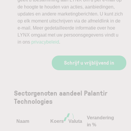
bedrijf internationaal in de schijnwerpers gezet en
de hoogte te houden van acties, aanbiedingen,
de beurskoers spectaculair doen stijgen.
updates en andere marketingberichten. U kunt zich
op elk moment uitschrijven via de afmeldlink in de
e-mail. Meer gedetailleerde informatie over hoe
Toch blijft Palantir een aandeel dat emoties
LYNX omgaat met uw persoonsgegevens vindt u
losmaakt. Het is geliefd bij beleggers die geloven
in ons
privacybeleid
.
in de toekomst van AI, maar gewantrouwd door
wie vreest dat de hype te ver is doorgeschoten.
Schrijf u vrijblijvend in
Palantir koersverloop
Het aandeel van Palantir heeft enkele
Sectorgenoten aandeel Palantir
uitzonderlijke jaren achter de rug. In het jaar 2022
Technologies
verloor het aandeel nog 60% van zijn waarde
door de brede malaise in de technologiesector.
De inflatie was torenhoog, waardoor centrale
Verandering
Naam
Koers
Valuta
in %
banken genoodzaakt waren om de rente te