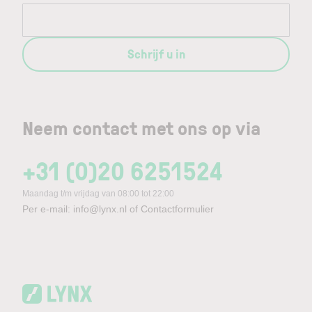
probeert hiernaast complexe financiële begrippen
haarfijn uit te leggen, waardoor zijn publicaties
populair zijn bij een breed publiek vanwege hun
Schrijf u in
toegankelijkheid en praktische benadering.
Neem contact met ons op via
+31 (0)20 6251524
Maandag t/m vrijdag van 08:00 tot 22:00
Per e-mail:
info@lynx.nl
of
Contactformulier