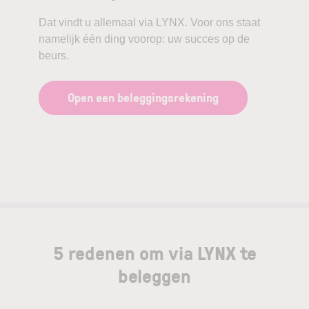
marktpositionering. Tegelijkertijd roepen
Dat vindt u allemaal via LYNX. Voor ons staat
waarderingsniveaus, marktreacties en
namelijk één ding voorop: uw succes op de
institutionele beleggersposities uiteenlopende
beurs.
interpretaties op over de toekomstverwachtingen.
Open een beleggingsrekening
Voor beleggers is Palantir vooral een voorbeeld
van hoe technologische innovatie, macro-
economische context en marktsentiment elkaar
kunnen beïnvloeden. Zoals bij alle
beursgenoteerde ondernemingen geldt dat
ontwikkelingen snel kunnen veranderen en dat
zowel kansen als risico’s onderdeel zijn van het
bredere beleggingslandschap.
5 redenen om via LYNX te
beleggen