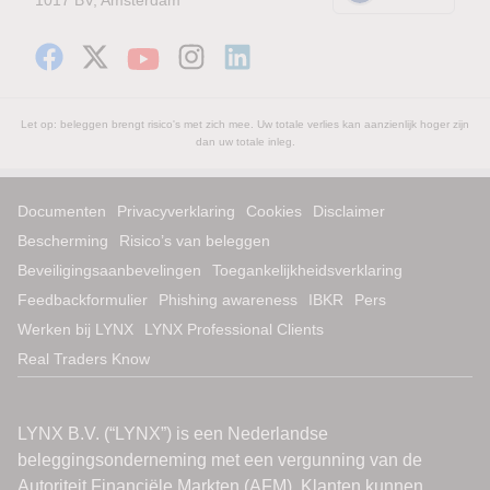
Let op: beleggen brengt risico's met zich mee. Uw totale verlies kan aanzienlijk hoger zijn
dan uw totale inleg.
Documenten
Privacyverklaring
Cookies
Disclaimer
Bescherming
Risico’s van beleggen
Beveiligingsaanbevelingen
Toegankelijkheidsverklaring
Feedbackformulier
Phishing awareness
IBKR
Pers
Werken bij LYNX
LYNX Professional Clients
Real Traders Know