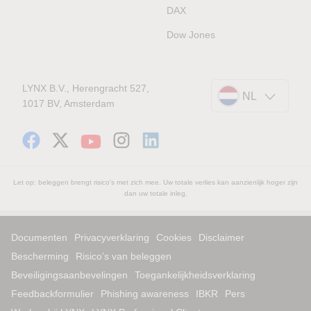
DAX
Dow Jones
LYNX B.V., Herengracht 527,
NL
1017 BV, Amsterdam
Let op: beleggen brengt risico's met zich mee. Uw totale verlies kan aanzienlijk hoger zijn
dan uw totale inleg.
Documenten
Privacyverklaring
Cookies
Disclaimer
Bescherming
Risico’s van beleggen
Beveiligingsaanbevelingen
Toegankelijkheidsverklaring
Feedbackformulier
Phishing awareness
IBKR
Pers