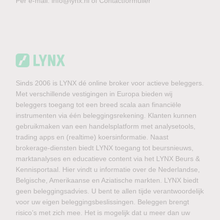
Per e-mail:
info@lynx.nl
of
Contactformulier
Sinds 2006 is LYNX dé online broker voor actieve beleggers.
Met verschillende vestigingen in Europa bieden wij
beleggers toegang tot een breed scala aan financiële
instrumenten via één beleggingsrekening. Klanten kunnen
gebruikmaken van een handelsplatform met analysetools,
trading apps en (realtime) koersinformatie. Naast
brokerage-diensten biedt LYNX toegang tot beursnieuws,
marktanalyses en educatieve content via het LYNX Beurs &
Kennisportaal. Hier vindt u informatie over de Nederlandse,
Belgische, Amerikaanse en Aziatische markten. LYNX biedt
geen beleggingsadvies. U bent te allen tijde verantwoordelijk
voor uw eigen beleggingsbeslissingen. Beleggen brengt
risico’s met zich mee. Het is mogelijk dat u meer dan uw