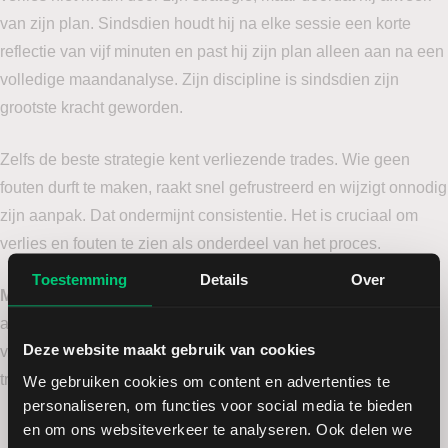
van zijn plan. Sindsdien houdt hij na elke sessie een korte
reflectie van vijf minuten en past hij zijn plan alleen aan na een
volledige maandanalyse. Zijn discipline is sindsdien zijn
grootste kracht geworden.
Zelfs de beste strategie kent verliezende trades. Wie geen
fouten durft te maken, raakt snel gefrustreerd en wijzigt onnodig
zijn aanpak. Dat ondermijnt consistentie. Het is cruciaal om
verlies en fouten te zien als onderdeel van het proces.
Toestemming
Details
Over
Mentale shift:
Beschouw een correcte uitvoering van je plan
als succes, ongeacht het resultaat. Stel je na een verlies de
Deze website maakt gebruik van cookies
vraag: “Was dit volgens plan?” Zo ja: dan was het een goede
trade.
We gebruiken cookies om content en advertenties te
personaliseren, om functies voor social media te bieden
en om ons websiteverkeer te analyseren. Ook delen we