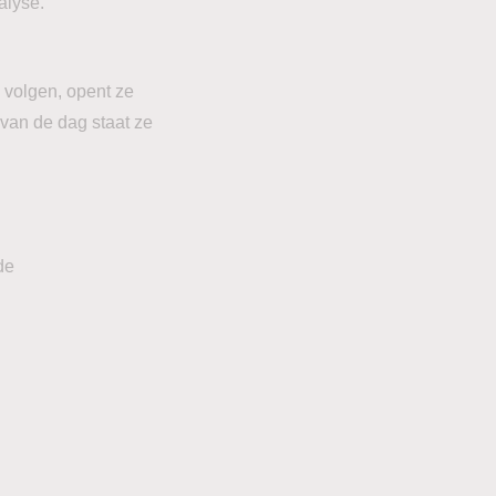
alyse.
e volgen, opent ze
 van de dag staat ze
de