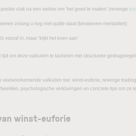
positie vlak na een verlies om ‘het goed te maken’ (revenge
tra
 nemen zolang u nog niet quitte staat (breakeven-mentaliteit)
ls vooraf in, maar ‘kijkt het even aan’
 tijd om deze valkuilen te tackelen met structurele gedragsregels
e veelvoorkomende valkuilen toe: winst-euforie, revenge tradin
oorbeelden, psychologische verklaringen en concrete tips om ze 
 van winst-euforie