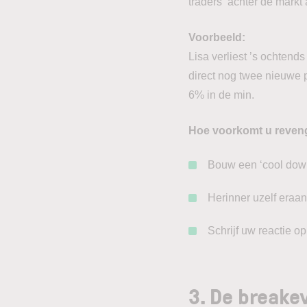
traders ‘achter de markt
Voorbeeld:
Lisa verliest ’s ochtend
direct nog twee nieuwe p
6% in de min.
Hoe voorkomt u reven
Bouw een ‘cool down’
Herinner uzelf eraan
Schrijf uw reactie op
3. De breake