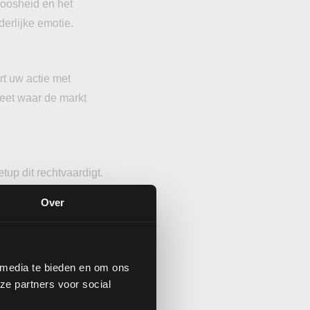
loosheid en het
derlijke emotie.
rt uw actie met
 weet waar de markt
tup dit rechtvaardigt.
Over
 media te bieden en om ons
ze partners voor social