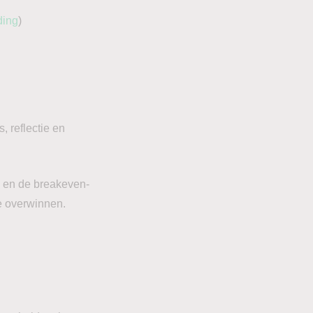
ding
)
, reflectie en
g en de breakeven-
te overwinnen.