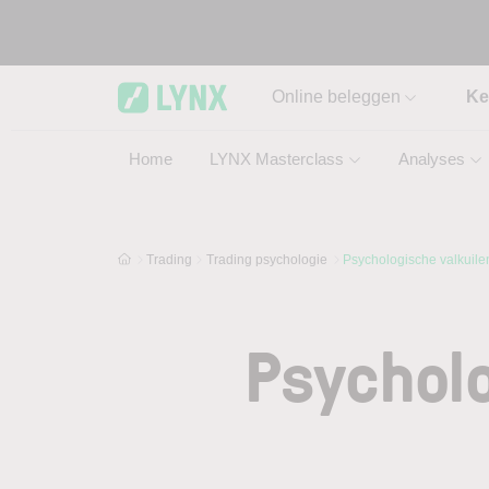
Skip to main content
Online beleggen
Ke
Home
LYNX Masterclass
Analyses
Trading
Trading psychologie
Psychologische valkuilen 
Psycholo