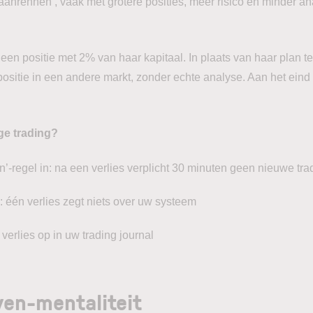
 aanrennen’, vaak met grotere posities, meer risico en minder an
s een positie met 2% van haar kapitaal. In plaats van haar plan t
ositie in een andere markt, zonder echte analyse. Aan het eind
ge trading?
-regel in: na een verlies verplicht 30 minuten geen nieuwe tra
: één verlies zegt niets over uw systeem
 verlies op in uw trading journal
ven-mentaliteit