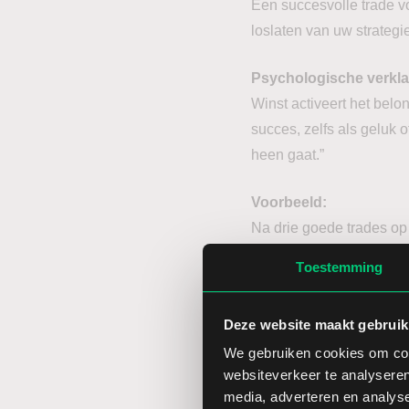
Een succesvolle trade vo
loslaten van uw strategie
Psychologische verkla
Winst activeert het bel
succes, zelfs als geluk o
heen gaat.”
Voorbeeld:
Na drie goede trades op r
De markt draait onverwa
Toestemming
Tips om winst-euforie 
Deze website maakt gebruik
Beoordeel uzelf op pr
We gebruiken cookies om cont
websiteverkeer te analyseren
Na een reeks winsten
media, adverteren en analys