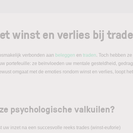
 winst en verlies bij trad
nlosmakelijk verbonden aan
beleggen
en
traden
. Toch hebben ze 
 uw portefeuille: ze beïnvloeden uw mentale gesteldheid, gedra
ewust omgaat met de emoties rondom winst en verlies, loopt het
ze psychologische valkuilen?
uw inzet na een succesvolle reeks trades (winst-euforie)