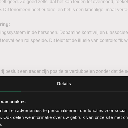
elt goed. Zo goed zelfs, dat het kan leiden tot overmoed, roeke
. Dit fenomeen heet euforie, en het is een krachtige, maar verra
ring:
oningssysteem in de hersenen. Dopamine komt vrij en u associee
f toeval een rol speelde. Dit leidt tot de illusie van controle: “Ik
ij besluit een trader zijn positie te verdubbelen zonder dat de se
cht, en de opgebouwde winst verdampt in één klap.
Details
te beheersen:
 van cookies
oces, niet op resultaat: voerde u het plan correct uit?
ent en advertenties te personaliseren, om functies voor social
. Ook delen we informatie over uw gebruik van onze site met on
: neem pauze of verminder tijdelijk de positiegrootte
e.