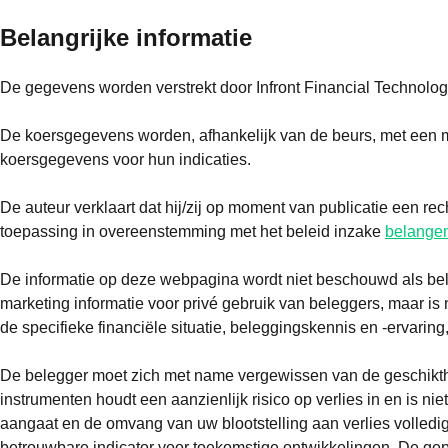
Belangrijke informatie
De gegevens worden verstrekt door Infront Financial Technol
De koersgegevens worden, afhankelijk van de beurs, met een m
koersgegevens voor hun indicaties.
De auteur verklaart dat hij/zij op moment van publicatie een re
toepassing in overeenstemming met het beleid inzake
belangen
De informatie op deze webpagina wordt niet beschouwd als bel
marketing informatie voor privé gebruik van beleggers, maar is
de specifieke financiële situatie, beleggingskennis en -ervaring
De belegger moet zich met name vergewissen van de geschiktheid
instrumenten houdt een aanzienlijk risico op verlies in en is ni
aangaat en de omvang van uw blootstelling aan verlies volledig
betrouwbare indicator voor toekomstige ontwikkelingen. De gepre