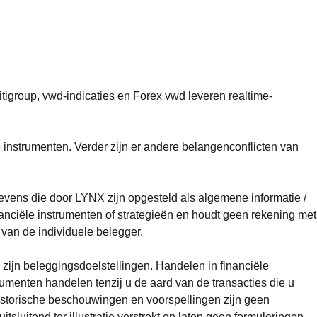
igroup, vwd-indicaties en Forex vwd leveren realtime-
e instrumenten. Verder zijn er andere belangenconflicten van
vens die door LYNX zijn opgesteld als algemene informatie /
nanciële instrumenten of strategieën en houdt geen rekening met
r van de individuele belegger.
 zijn beleggingsdoelstellingen. Handelen in financiële
trumenten handelen tenzij u de aard van de transacties die u
 Historische beschouwingen en voorspellingen zijn geen
sluitend ter illustratie verstrekt en laten geen formuleringen