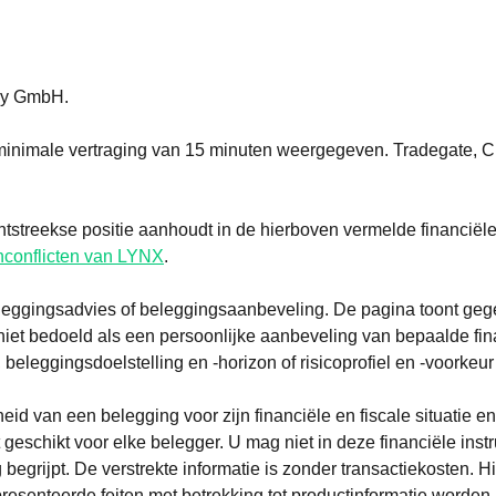
ogy GmbH.
inimale vertraging van 15 minuten weergegeven. Tradegate, Cit
chtstreekse positie aanhoudt in de hierboven vermelde financiël
conflicten van LYNX
.
eggingsadvies of beleggingsaanbeveling. De pagina toont gege
 niet bedoeld als een persoonlijke aanbeveling van bepaalde fi
, beleggingsdoelstelling en -horizon of risicoprofiel en -voorkeu
 van een belegging voor zijn financiële en fiscale situatie en
et geschikt voor elke belegger. U mag niet in deze financiële ins
 begrijpt. De verstrekte informatie is zonder transactiekosten.
senteerde feiten met betrekking tot productinformatie worden uit