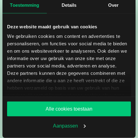
rekening?
Toestemming
Details
Over
Hoe betrouwbaar is het platform?
Deze website maakt gebruik van cookies
We gebruiken cookies om content en advertenties te
personaliseren, om functies voor social media te bieden
Hoe snel en kundig is de
en om ons websiteverkeer te analyseren. Ook delen we
klantenservice?
informatie over uw gebruik van onze site met onze
partners voor social media, adverteren en analyse.
Deze partners kunnen deze gegevens combineren met
Kan ik het platform vooraf bekijken?
andere informatie die u aan ze heeft verstrekt of die ze
hebben verzameld op basis van uw gebruik van hun
services. U gaat akkoord met onze cookies als u onze
Kan ik mijn account sluiten en
website blijft gebruiken.
overdragen zonder extra kosten?
Alle cookies toestaan
Wat moet ik minimaal storten om een
Aanpassen
rekening te kunnen openen?