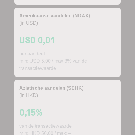
Amerikaanse aandelen (NDAX)
(in USD)
USD 0,01
per aandeel
min: USD 5,00 / max 3% van de
transactiewaarde
Aziatische aandelen (SEHK)
(in HKD)
0,15%
van de transactiewaarde
min: HKD 50,00 / max: –