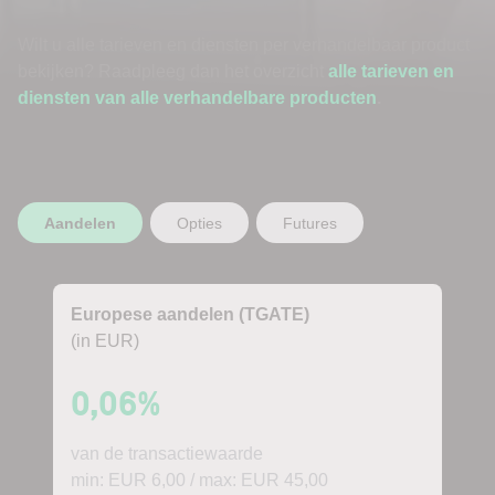
Wilt u alle tarieven en diensten per verhandelbaar product
bekijken? Raadpleeg dan het overzicht
alle tarieven en
diensten van alle verhandelbare producten
.
Aandelen
Opties
Futures
Europese aandelen (TGATE)
(in EUR)
0,06%
van de transactiewaarde
min: EUR 6,00 / max: EUR 45,00