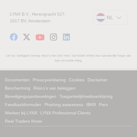
LYNX B.V., Herengracht 527,
NL
1017 BV, Amsterdam
Let op: beleggen brengt risico's met zich mee. Uw totale verlies kan aanzienlijk hoger zijn
dan uw totale inleg.
Documenten
Privacyverklaring
Cookies
Disclaimer
Bescherming
Risico’s van beleggen
Beveiligingsaanbevelingen
Toegankelijkheidsverklaring
Feedbackformulier
Phishing awareness
IBKR
Pers
Werken bij LYNX
LYNX Professional Clients
Real Traders Know