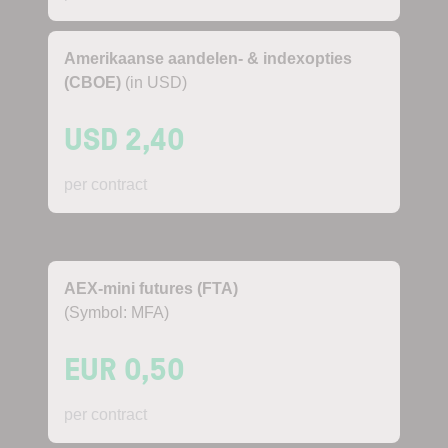
Amerikaanse aandelen- & indexopties
(CBOE)
(in USD)
USD 2,40
per contract
AEX-mini futures (FTA)
(Symbol: MFA)
EUR 0,50
per contract