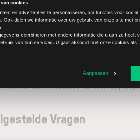
ngt een
bevestigingscode
op uw nieuwe telefoonnummer. Voer
 van cookies
 het nummer om de wijziging te voltooien.
ent en advertenties te personaliseren, om functies voor social
. Ook delen we informatie over uw gebruik van onze site met on
oor dat u toegang heeft tot uw nieuwe nummer voordat u dit pro
e.
sverificatie.
egevens combineren met andere informatie die u aan ze heeft ve
bruik van hun services. U gaat akkoord met onze cookies als u 
estig het nieuwe telefoon
Aanpassen
nu uw nieuw ingevoerde telefoonnummer dat bevestigd is. Klik 
gen zodat uw nieuwe telefoonnummer kan worden toegevoegd aa
lgestelde Vragen