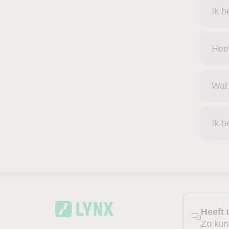
Ik h
Heef
Wat 
Ik h
Heeft 
Zo kun