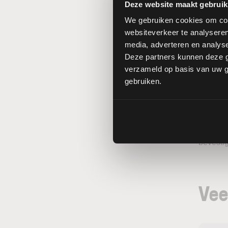
U ontva
Deze website maakt gebruik
Bevestig
We gebruiken cookies om cont
websiteverkeer te analyseren
Zorg erv
media, adverteren en analys
tweestap
Deze partners kunnen deze g
verzameld op basis van uw ge
gebruiken.
Bev
U ziet 
bevesti
Vee