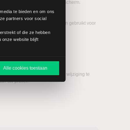
 deze code in op het volgende scherm.
 media te bieden en om ons
ze partners voor social
ces start. Dit nummer kan worden gebruikt voor
rstrekt of die ze hebben
onze website blijft
nummer
Alle cookies toestaan
op
Continue
op dit scherm om de wijziging te
n uw profiel.