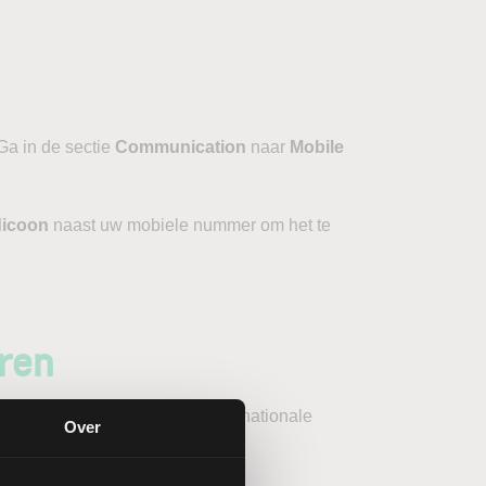
 Ga in de sectie
Communication
naar
Mobile
dicoon
naast uw mobiele nummer om het te
ren
t in volgens het volledige internationale
Over