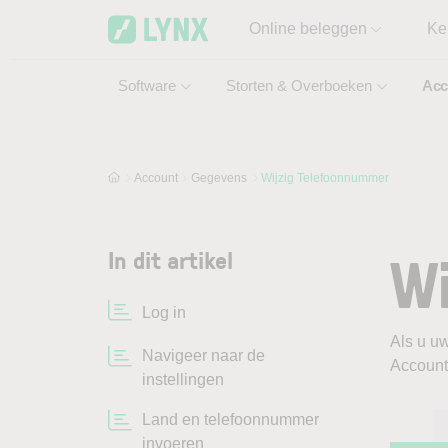
Skip to main content
Online beleggen
Ke
Software
Storten & Overboeken
Acc
Account
Gegevens
Wijzig Telefoonnummer
Wi
In dit artikel
Log in
Als u uw
Navigeer naar de
Account
instellingen
Land en telefoonnummer
invoeren