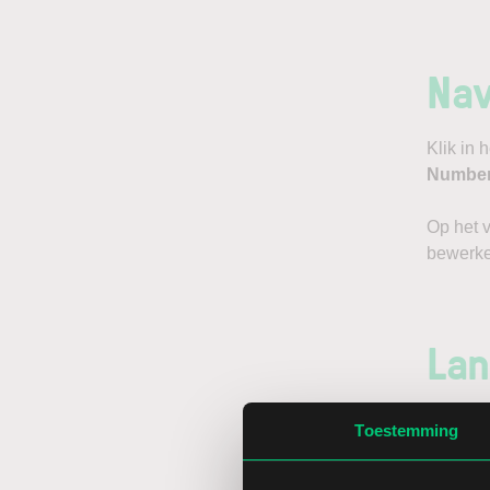
Nav
Klik in
Numbe
Op het 
bewerke
Lan
Selectee
Toestemming
formaat