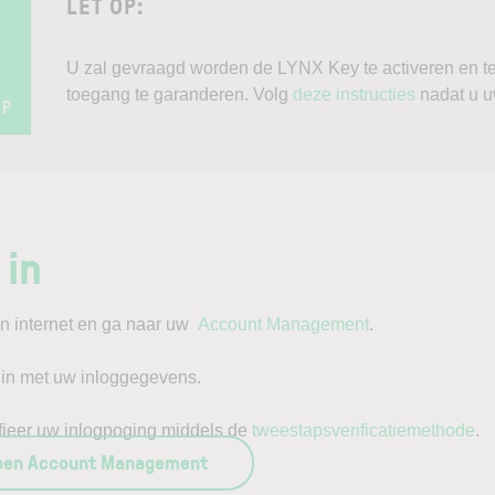
LET OP:
U zal gevraagd worden de LYNX Key te activeren en te
toegang te garanderen. Volg
deze instructies
nadat u u
OP
 in
n internet en ga naar uw
Account Management
.
 in met uw inloggegevens.
fieer uw inlogpoging middels de
tweestapsverificatiemethode
.
pen Account Management