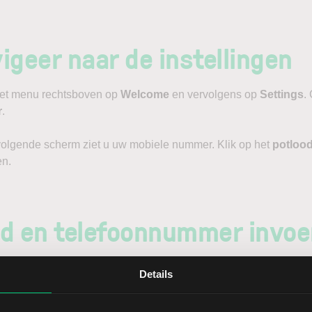
igeer naar de instellingen
 het menu rechtsboven op
Welcome
en vervolgens op
Settings
.
r
.
volgende scherm ziet u uw mobiele nummer. Klik op het
potloo
n.
d en telefoonnummer invoe
r het land waarin uw nieuwe nummer is geregistreerd en voer he
Details
 (met
landcode
). Klik vervolgens op
Continue
.