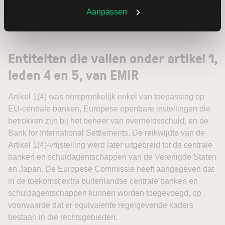
Entiteiten onder Artikel 1(4) zijn vrijgesteld van alle
Aanpassen
EMIR-verplichtingen.
Entiteiten die vallen onder artikel 1,
leden 4 en 5, van EMIR
Artikel 1(4) was oorspronkelijk enkel van toepassing op
EU-centrale banken, Europese openbare instellingen die
betrokken zijn bij het beheer van overheidsschuld, en de
Bank for International Settlements. De reikwijdte van de
Artikel 1(4)-vrijstelling werd later uitgebreid tot de centrale
banken en schuldagentschappen van de Verenigde Staten
en Japan. De Europese Commissie heeft aangegeven dat
in de toekomst extra buitenlandse centrale banken en
schuldagentschappen kunnen worden toegevoegd, op
voorwaarde dat er equivalente regelgevende kaders
bestaan in die rechtsgebieden.