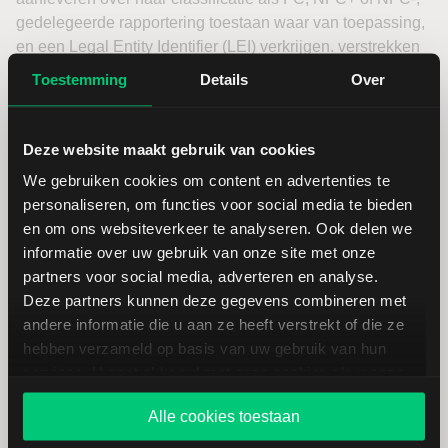
gedelegeerde rapportering toestaan waar van toepassing,
en een Legal Entity Identifier (LEI) verkrijgen. verstrekken
over zijn classificatie (FC, NFC+ of NFC-), toestemming
Toestemming
Details
Over
voor gedelegeerde rapportering en de aanvraag van een
Legal Entity Identifier (“LEI”).
Deze website maakt gebruik van cookies
Vrijstellingen krachtens artikel 1,
We gebruiken cookies om content en advertenties te
personaliseren, om functies voor social media te bieden
lid 4 en 5 van EMIR
en om ons websiteverkeer te analyseren. Ook delen we
informatie over uw gebruik van onze site met onze
Artikelen 1(4) en 1(5) van EMIR verlenen bepaalde
partners voor social media, adverteren en analyse.
entiteiten vrijstellingen van sommige of alle verplichtingen
Deze partners kunnen deze gegevens combineren met
die EMIR oplegt, afhankelijk van hun classificatie.
andere informatie die u aan ze heeft verstrekt of die ze
Specifiek:
hebben verzameld op basis van uw gebruik van hun
services. U gaat akkoord met onze cookies als u onze
Entiteiten onder Artikel 1(5) zijn vrijgesteld van alle
website blijft gebruiken.
verplichtingen behalve de rapportageverplichting, die
Alle cookies toestaan
wel van toepassing blijft.