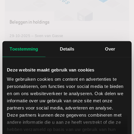
Beleggen in holdings
29-10-2025 – Sven van Gasse
Leer wat holdings zijn, hoe ze werken en welke
Toestemming
Details
Over
kansen en risico’s ze bieden. Ontdek waarom
beleggen in holdings een mogelijk alternatief kan zijn
voor ETF’s of losse aandelen.
Deze website maakt gebruik van cookies
We gebruiken cookies om content en advertenties te
Lees verder
personaliseren, om functies voor social media te bieden
en om ons websiteverkeer te analyseren. Ook delen we
informatie over uw gebruik van onze site met onze
1
/ 3
partners voor social media, adverteren en analyse.
Deze partners kunnen deze gegevens combineren met
andere informatie die u aan ze heeft verstrekt of die ze
hebben verzameld op basis van uw gebruik van hun
Aandelen thema’s