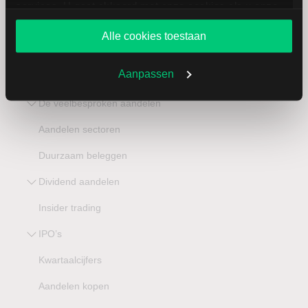
services. U gaat akkoord met onze cookies als u onze
website blijft gebruiken.
Aandelen
Alle cookies toestaan
Aandelen Trends
Aanpassen
Beurskoersen
De veelbesproken aandelen
Aandelen sectoren
Duurzaam beleggen
Dividend aandelen
Insider trading
IPO’s
Kwartaalcijfers
Aandelen kopen