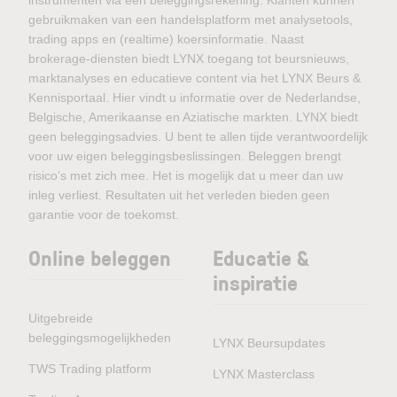
instrumenten via één beleggingsrekening. Klanten kunnen
gebruikmaken van een handelsplatform met analysetools,
trading apps en (realtime) koersinformatie. Naast
brokerage-diensten biedt LYNX toegang tot beursnieuws,
marktanalyses en educatieve content via het LYNX Beurs &
Kennisportaal. Hier vindt u informatie over de Nederlandse,
Belgische, Amerikaanse en Aziatische markten. LYNX biedt
geen beleggingsadvies. U bent te allen tijde verantwoordelijk
voor uw eigen beleggingsbeslissingen. Beleggen brengt
risico’s met zich mee. Het is mogelijk dat u meer dan uw
inleg verliest. Resultaten uit het verleden bieden geen
garantie voor de toekomst.
Online beleggen
Educatie &
inspiratie
Uitgebreide
beleggingsmogelijkheden
LYNX Beursupdates
TWS Trading platform
LYNX Masterclass