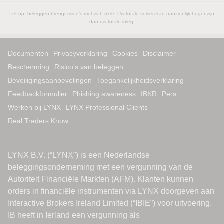
Let op: beleggen brengt risico's met zich mee. Uw totale verlies kan aanzienlijk hoger zijn
dan uw totale inleg.
Documenten
Privacyverklaring
Cookies
Disclaimer
Bescherming
Risico’s van beleggen
Beveiligingsaanbevelingen
Toegankelijkheidsverklaring
Feedbackformulier
Phishing awareness
IBKR
Pers
Werken bij LYNX
LYNX Professional Clients
Real Traders Know