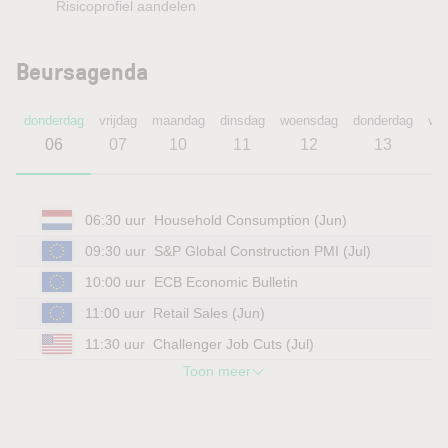
Risicoprofiel aandelen
Beursagenda
donderdag
vrijdag
maandag
dinsdag
woensdag
donderdag
vri
06
07
10
11
12
13
1
06:30 uur
Household Consumption (Jun)
09:30 uur
S&P Global Construction PMI (Jul)
10:00 uur
ECB Economic Bulletin
11:00 uur
Retail Sales (Jun)
11:30 uur
Challenger Job Cuts (Jul)
Toon meer