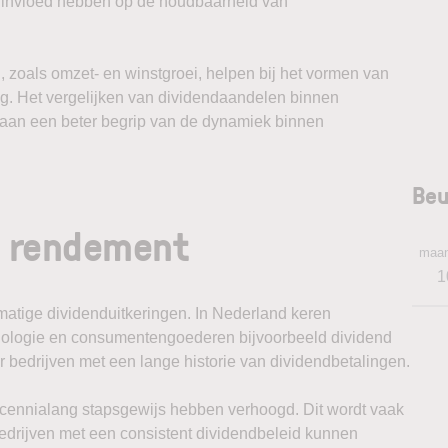
n invloed hebben op de houdbaarheid van
 zoals omzet- en winstgroei, helpen bij het vormen van
ng. Het vergelijken van dividendaandelen binnen
n aan een beter begrip van de dynamiek binnen
Beu
n rendement
maa
1
tige dividenduitkeringen. In Nederland keren
nologie en consumentengoederen bijvoorbeeld dividend
r bedrijven met een lange historie van dividendbetalingen.
decennialang stapsgewijs hebben verhoogd. Dit wordt vaak
Bedrijven met een consistent dividendbeleid kunnen