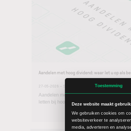
Aandelen met hoog dividend: waar let u op als b
Toestemming
27-05-2026 – Sven van Gasse
Aandelen met hoog dividend kunnen aantrekke
letten bij hoog dividendbeleggen.
Deze website maakt gebruik
We gebruiken cookies om cont
websiteverkeer te analyseren
media, adverteren en analys