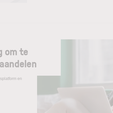
g om te
daandelen
splatform en