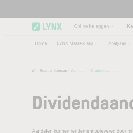
Skip to main content
Online beleggen
Ke
Home
LYNX Masterclass
Analyses
Beurs & Koersen
Aandelen
Dividend aandelen
Dividendaan
Aandelen kunnen rendement opleveren door midd