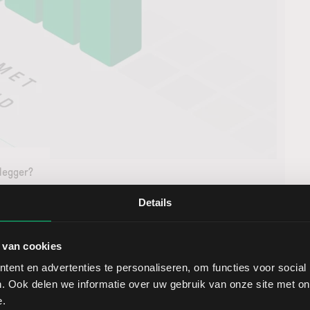
elegger?
Details
lijk zijn, maar kennen risico’s. Lees waar u op moet
 van cookies
Lees verder
ent en advertenties te personaliseren, om functies voor social
. Ook delen we informatie over uw gebruik van onze site met on
e.