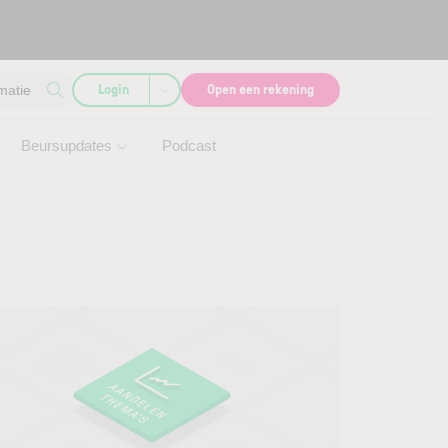
Login
Open een rekening
matie
Beursupdates
Podcast