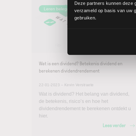
Deze partners kunnen deze g
Leren beleggen & traden
verzameld op basis van uw ge
gebruiken.
Wat is een dividend? Betekenis dividend en
berekenen dividendrendement
22-01-2023 – Kevin Verstraete
Wat is dividend? Het belang van dividend,
de betekenis, risico’s en hoe het
dividendrendement te berekenen ontdekt u
hier.
Lees verder