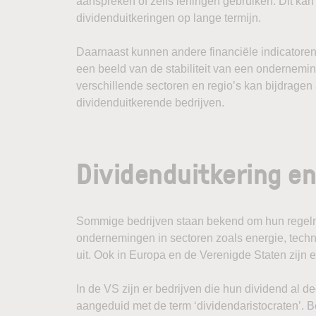
aanspreken of zelfs leningen gebruiken. Dit ka
dividenduitkeringen op lange termijn.
Daarnaast kunnen andere financiële indicatoren,
een beeld van de stabiliteit van een ondernemi
verschillende sectoren en regio’s kan bijdrage
dividenduitkerende bedrijven.
Dividenduitkering e
Sommige bedrijven staan bekend om hun regelma
ondernemingen in sectoren zoals energie, tech
uit. Ook in Europa en de Verenigde Staten zijn e
In de VS zijn er bedrijven die hun dividend al 
aangeduid met de term ‘dividendaristocraten’. 