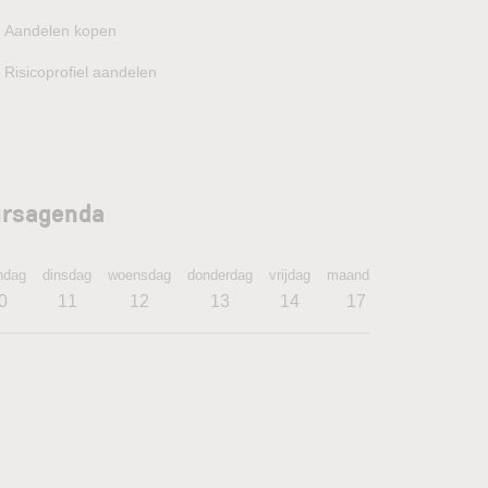
Aandelen kopen
Risicoprofiel aandelen
rsagenda
ndag
dinsdag
woensdag
donderdag
vrijdag
maandag
dinsdag
wo
0
11
12
13
14
17
18