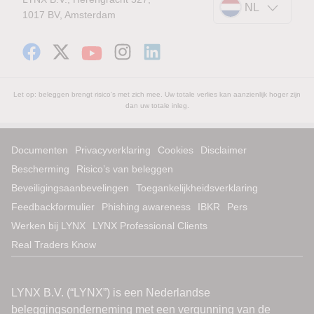
NL
1017 BV, Amsterdam
Let op: beleggen brengt risico's met zich mee. Uw totale verlies kan aanzienlijk hoger zijn
dan uw totale inleg.
Documenten
Privacyverklaring
Cookies
Disclaimer
Bescherming
Risico’s van beleggen
Beveiligingsaanbevelingen
Toegankelijkheidsverklaring
Feedbackformulier
Phishing awareness
IBKR
Pers
Werken bij LYNX
LYNX Professional Clients
Real Traders Know