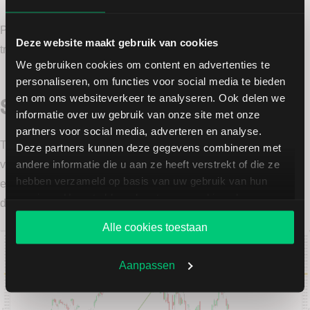
Posities worden ingenomen als er signalen zijn dat de huidige
Deze website maakt gebruik van cookies
trend zijn einde nadert en een omkeer op komst is.
We gebruiken cookies om content en advertenties te
personaliseren, om functies voor social media te bieden
Swing trading in de praktijk
en om ons websiteverkeer te analyseren. Ook delen we
informatie over uw gebruik van onze site met onze
partners voor social media, adverteren en analyse.
Tot slot laten we in onderstaande grafiek een voorbeeld zien
Deze partners kunnen deze gegevens combineren met
andere informatie die u aan ze heeft verstrekt of die ze
van swing trading. De groene steunlijn is gebaseerd op een
hebben verzameld op basis van uw gebruik van hun
eerder neergezette bodem. De rode lijn is gebaseerd op de
services. U gaat akkoord met onze cookies als u onze
driedubbele top.
website blijft gebruiken.
Alle cookies toestaan
Aanpassen