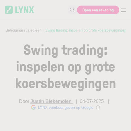
Skip to main content
Open een rekening
Zoek naar informatie
g
Beleggingsstrategieën
Swing trading: inspelen op grote koersbewegingen
Swing trading:
inspelen op grote
koersbewegingen
Door
Justin Blekemolen
04-07-2025
LYNX voorkeur geven op Google