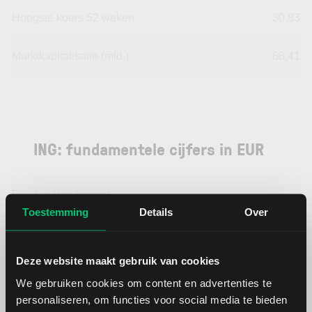
Hoogste koers 52 weken
30,83
Marktkapitalisatie (mld.)
88,41
ING: fundamentele cijfers in EUR
Dividendrendement
--
Toestemming
Details
Over
Omzet ratio
27,47
Deze website maakt gebruik van cookies
Omzet per aandeel
7,70
We gebruiken cookies om content en advertenties te
personaliseren, om functies voor social media te bieden
Cashflow per aandeel
-2,13