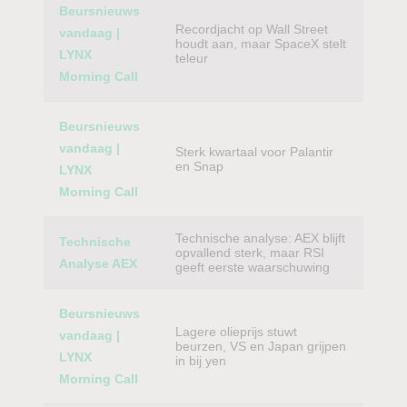
Beursnieuws
Recordjacht op Wall Street
vandaag |
houdt aan, maar SpaceX stelt
LYNX
teleur
Morning Call
Beursnieuws
vandaag |
Sterk kwartaal voor Palantir
en Snap
LYNX
Morning Call
Technische analyse: AEX blijft
Technische
opvallend sterk, maar RSI
Analyse AEX
geeft eerste waarschuwing
Beursnieuws
Lagere olieprijs stuwt
vandaag |
beurzen, VS en Japan grijpen
LYNX
in bij yen
Morning Call