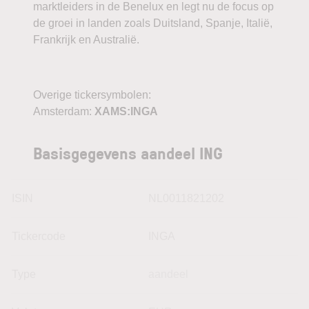
marktleiders in de Benelux en legt nu de focus op
de groei in landen zoals Duitsland, Spanje, Italië,
Frankrijk en Australië.
Overige tickersymbolen:
Amsterdam:
XAMS:INGA
Basisgegevens aandeel ING
ISIN
NL0011821202
Tickercode
INGA
Type
aandeel