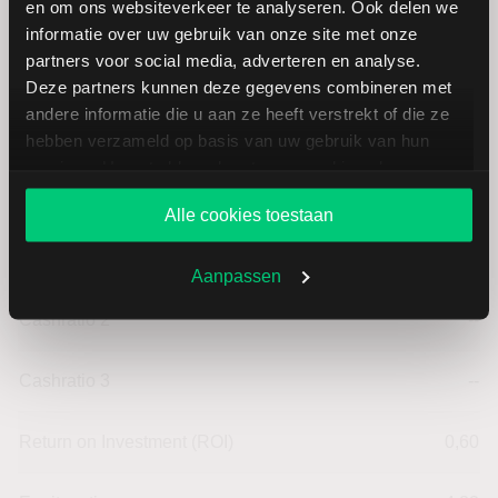
en om ons websiteverkeer te analyseren. Ook delen we
informatie over uw gebruik van onze site met onze
Intensiteit van investeringen
--
partners voor social media, adverteren en analyse.
Deze partners kunnen deze gegevens combineren met
andere informatie die u aan ze heeft verstrekt of die ze
Intensiteit van arbeid
--
hebben verzameld op basis van uw gebruik van hun
services. U gaat akkoord met onze cookies als u onze
Werkkapitaal (mln.)
--
website blijft gebruiken.
Alle cookies toestaan
Cashratio 1
--
Aanpassen
Cashratio 2
--
Cashratio 3
--
Return on Investment (ROI)
0,60