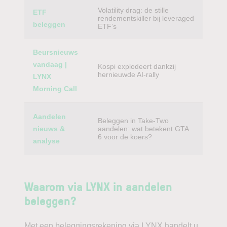
Volatility drag: de stille
ETF
rendementskiller bij leveraged
beleggen
ETF’s
Beursnieuws
vandaag |
Kospi explodeert dankzij
hernieuwde AI-rally
LYNX
Morning Call
Aandelen
Beleggen in Take-Two
nieuws &
aandelen: wat betekent GTA
6 voor de koers?
analyse
Waarom via LYNX in aandelen
beleggen?
Met een beleggingsrekening via LYNX handelt u