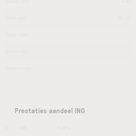
Equity ratio
4,83
Debt ratio
95,17
Cash ratio
--
Quick ratio
--
Current ratio
--
Prestaties aandeel ING
1D
0.06
0.19 %