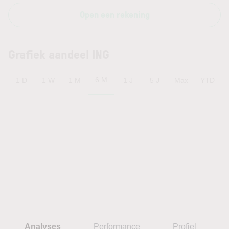
Open een rekening
Grafiek aandeel ING
6 M
1 D
1 W
1 M
1 J
5 J
Max
YTD
Analyses
Performance
Profiel