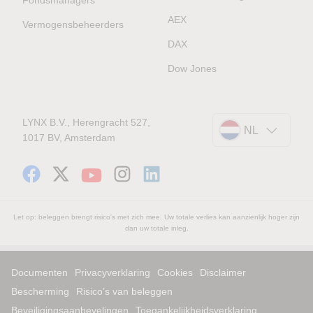
AEX
Vermogensbeheerders
DAX
Dow Jones
LYNX B.V., Herengracht 527,
NL
1017 BV, Amsterdam
Let op: beleggen brengt risico's met zich mee. Uw totale verlies kan aanzienlijk hoger zijn
dan uw totale inleg.
Documenten
Privacyverklaring
Cookies
Disclaimer
Bescherming
Risico’s van beleggen
Beveiligingsaanbevelingen
Toegankelijkheidsverklaring