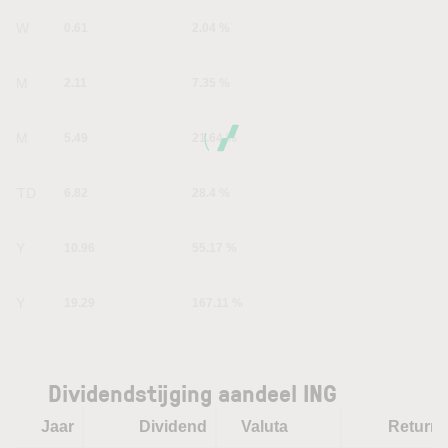
1W
0.61
2.04 %
1M
2.11
7.35 %
6M
5.49
21.64 %
YTD
6.82
28.4 %
1Y
10.96
55.17 %
5Y
19.29
167.11 %
Dividendstijging aandeel ING
Jaar
Dividend
Valuta
Return