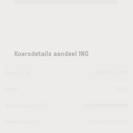
Koersdetails aandeel ING
Datum | Tijd
06.08.26 | 17:38
Koers
30,83
Verandering in USD
0.059999999999999
Verandering in %
0.19499512512187