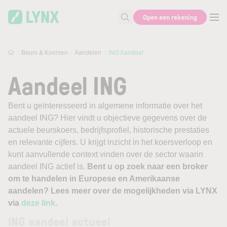
Skip to main content
Open een rekening
Zoek naar informatie
Beurs & Koersen
Aandelen
ING Aandeel
Aandeel ING
Bent u geïnteresseerd in algemene informatie over het
aandeel ING? Hier vindt u objectieve gegevens over de
actuele beurskoers, bedrijfsprofiel, historische prestaties
en relevante cijfers. U krijgt inzicht in het koersverloop en
kunt aanvullende context vinden over de sector waarin
aandeel ING actief is.
Bent u op zoek naar een broker
om te handelen in Europese en Amerikaanse
aandelen? Lees meer over de mogelijkheden via LYNX
via
deze link
.
ING aandeel actueel