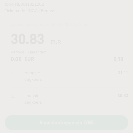
ISIN: NL0011821202
Tickercode: INGA | Beurzen:
—
Laatste koersupdate:
06.08.2026 17:38
uur
30.83
EUR
Periode:
6 maanden
0.06
EUR
0.19
Hoogste
31.11
dagkoers
Laagste
30.83
dagkoers
Aandelen kopen via LYNX