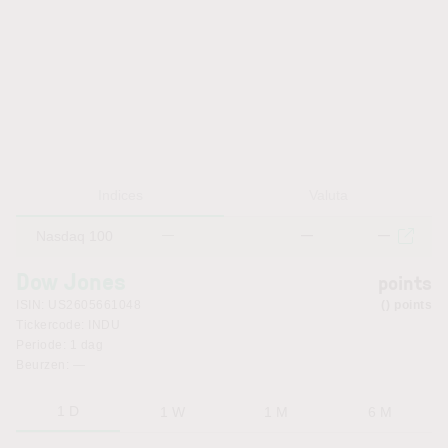
Indices
Valuta
Nasdaq 100
—
—
—
Dow Jones
points
ISIN:
US2605661048
points
Tickercode:
INDU
Periode:
1 dag
Beurzen:
—
1 D
1 W
1 M
6 M