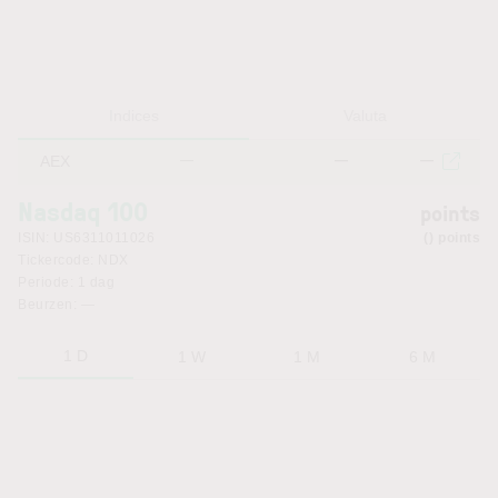
Indices
Valuta
AEX
—
—
—
Nasdaq 100
points
ISIN:
US6311011026
points
Tickercode:
NDX
Periode:
1 dag
Beurzen:
—
1 D
1 W
1 M
6 M