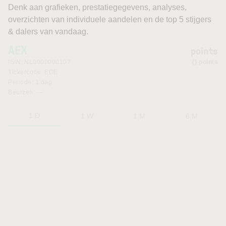
Denk aan grafieken, prestatiegegevens, analyses,
overzichten van individuele aandelen en de top 5 stijgers
& dalers van vandaag.
AEX
points
ISIN:
NL0000000107
points
Tickercode:
EOE
Periode:
1 dag
Beurzen:
—
1 D
1 W
1 M
6 M