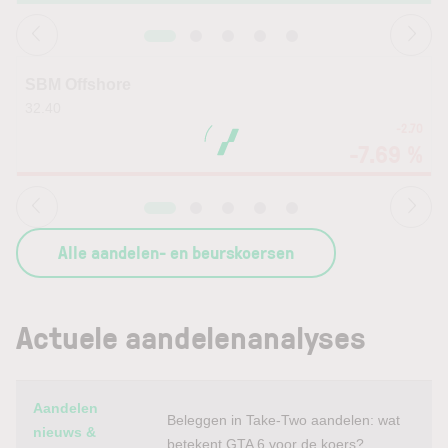
SBM Offshore
32.40
-2.70
-7.69 %
Alle aandelen- en beurskoersen
Actuele aandelenanalyses
Category
Titel
Aandelen
Beleggen in Take-Two aandelen: wat
nieuws &
betekent GTA 6 voor de koers?