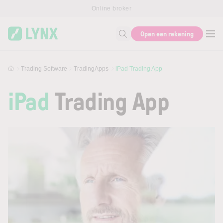
Skip to main content
Online broker
Open een rekening
Zoek naar informatie
Trading Software
TradingApps
iPad Trading App
iPad
Trading App