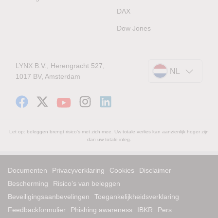
DAX
Dow Jones
LYNX B.V., Herengracht 527,
NL
1017 BV, Amsterdam
Let op: beleggen brengt risico's met zich mee. Uw totale verlies kan aanzienlijk hoger zijn
dan uw totale inleg.
Documenten
Privacyverklaring
Cookies
Disclaimer
Bescherming
Risico’s van beleggen
Beveiligingsaanbevelingen
Toegankelijkheidsverklaring
Feedbackformulier
Phishing awareness
IBKR
Pers