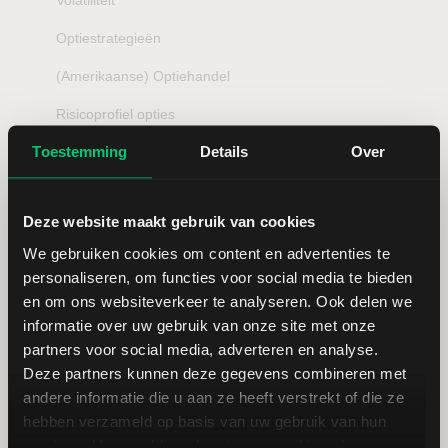
Volatiliteit
Optiestrategieën
(Amerikaanse) Optiehandel
Risicoprofiel opties
Toestemming
Details
Over
Beursagenda
Deze website maakt gebruik van cookies
vrijdag
zaterdag
maandag
dinsdag
woensdag
donderdag
vrijd
We gebruiken cookies om content en advertenties te
07
08
10
11
12
13
14
personaliseren, om functies voor social media te bieden
en om ons websiteverkeer te analyseren. Ook delen we
informatie over uw gebruik van onze site met onze
14:30 uur
Non Farm Payrolls (Jul)
partners voor social media, adverteren en analyse.
14:30 uur
Average Hourly Earnings (Jul)
Deze partners kunnen deze gegevens combineren met
14:30 uur
Unemployment Rate (Jul)
andere informatie die u aan ze heeft verstrekt of die ze
hebben verzameld op basis van uw gebruik van hun
14:30 uur
Average Weekly Hours (Jul)
services. U gaat akkoord met onze cookies als u onze