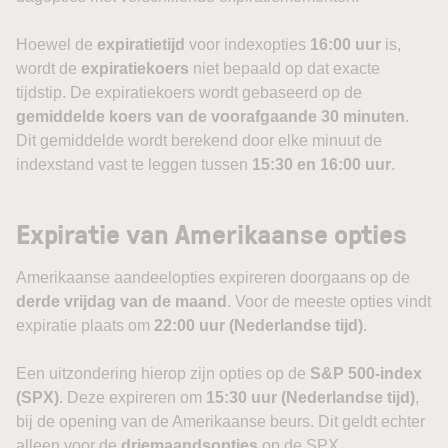
Hoewel de
expiratietijd
voor indexopties
16:00 uur
is,
wordt de
expiratiekoers
niet bepaald op dat exacte
tijdstip. De expiratiekoers wordt gebaseerd op de
gemiddelde koers van de voorafgaande 30 minuten
.
Dit gemiddelde wordt berekend door elke minuut de
indexstand vast te leggen tussen
15:30 en 16:00 uur
.
Expiratie van Amerikaanse opties
Amerikaanse aandeelopties expireren doorgaans op de
derde vrijdag van de maand
. Voor de meeste opties vindt
expiratie plaats om
22:00 uur (Nederlandse tijd)
.
Een uitzondering hierop zijn opties op de
S&P 500-index
(SPX)
. Deze expireren om
15:30 uur (Nederlandse tijd)
,
bij de opening van de Amerikaanse beurs. Dit geldt echter
alleen voor de
driemaandsopties
op de SPX.