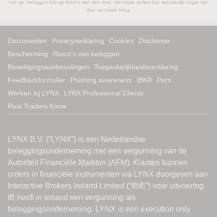
Let op: beleggen brengt risico's met zich mee. Uw totale verlies kan aanzienlijk hoger zijn
dan uw totale inleg.
Documenten
Privacyverklaring
Cookies
Disclaimer
Bescherming
Risico’s van beleggen
Beveiligingsaanbevelingen
Toegankelijkheidsverklaring
Feedbackformulier
Phishing awareness
IBKR
Pers
Werken bij LYNX
LYNX Professional Clients
Real Traders Know