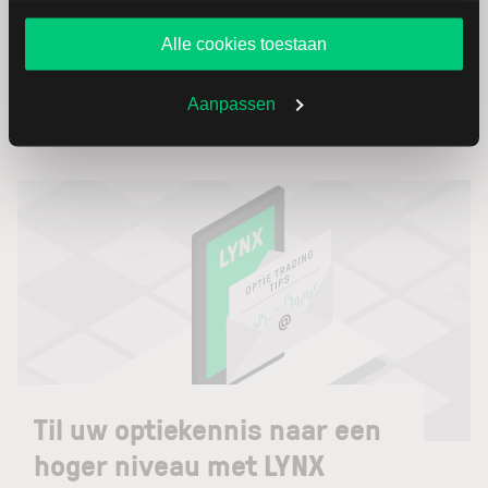
14:30 uur
Government Payrolls (Jul)
website blijft gebruiken.
Toon meer
Alle cookies toestaan
Aanpassen
Til uw optiekennis naar een
hoger niveau met LYNX