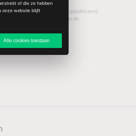
rstrekt of die ze hebben
onze website blijft
ecent de Investors Outlook 2026 gepubliceerd.
reide rapport kijken we vooruit naar de
 thema’s en risico's voor 2026.
Alle cookies toestaan
n