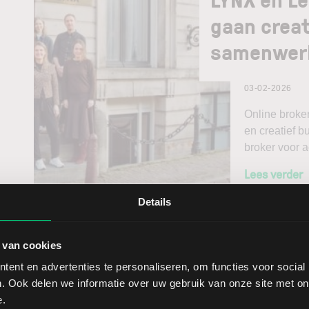
gaan creat
samenwer
03-02-2026
Online broke
en creatief b
broker voor a
Lees verder
Details
LYNX Inves
 van cookies
2026
ent en advertenties te personaliseren, om functies voor social
. Ook delen we informatie over uw gebruik van onze site met on
e.