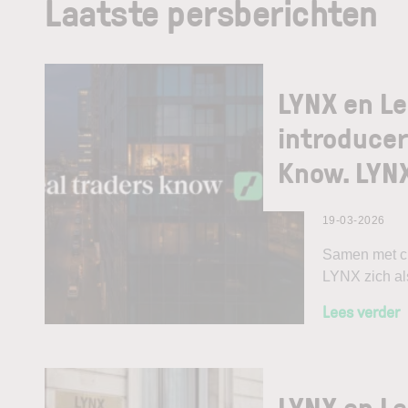
Laatste persberichten
LYNX en L
introducer
Know. LYN
19-03-2026
Samen met cr
LYNX zich als
Lees verder
LYNX en L