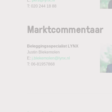
E:
pers@lynx.nl
T: 020 244 18 88
Marktcommentaar
Beleggingsspecialist LYNX
Justin Blekemolen
E:
j.blekemolen@lynx.nl
T: 06-81957868