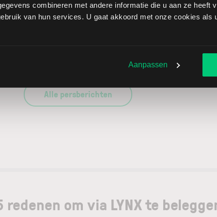
30-01-2026
egevens combineren met andere informatie die u aan ze heeft ve
bruik van hun services. U gaat akkoord met onze cookies als u 
LYNX heeft r
In dit uitgeb
belangrijkste
Lees verder
Aanpassen
Alle persberichten
5 redenen om via LYNX te belegge