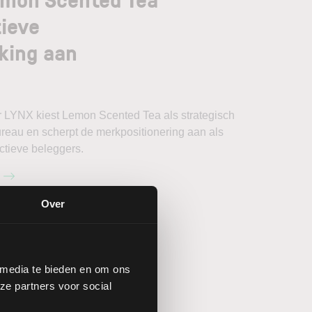
ieve
king aan
r LYNX kiest Lemon Scented Tea als strategisch
ureau en scherpt de merkpositionering aan als
ctieve beleggers.
Over
tors Outlook
 media te bieden en om ons
ze partners voor social