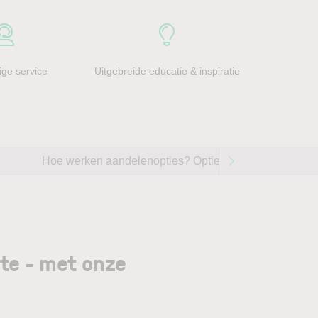
ge service
Uitgebreide educatie & inspiratie
Hoe werken aandelenopties? Opties handelen op aande
gte - met onze