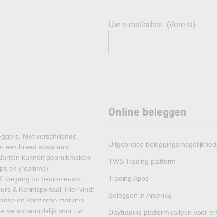
Uw e-mailadres
(Vereist)
Online beleggen
eggers. Met verschillende
Uitgebreide beleggingsmogelijkhe
ot een breed scala aan
 Klanten kunnen gebruikmaken
TWS Trading platform
ps en (realtime)
Trading Apps
X toegang tot beursnieuws,
rs & Kennisportaal. Hier vindt
Beleggen in Amerika
aanse en Aziatische markten.
de verantwoordelijk voor uw
Daytrading platform (alleen voor e