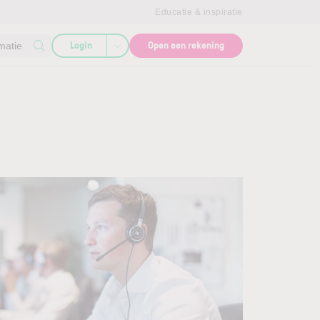
Educatie & inspiratie
Login
Open een rekening
matie