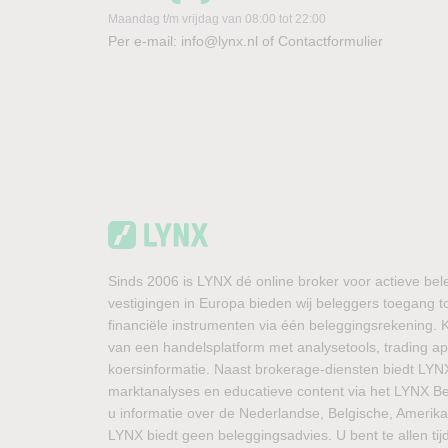
Maandag t/m vrijdag van 08:00 tot 22:00
Per e-mail:
info@lynx.nl
of
Contactformulier
Sinds 2006 is LYNX dé online broker voor actieve bel
vestigingen in Europa bieden wij beleggers toegang t
financiële instrumenten via één beleggingsrekening.
van een handelsplatform met analysetools, trading ap
koersinformatie. Naast brokerage-diensten biedt LYN
marktanalyses en educatieve content via het LYNX Beu
u informatie over de Nederlandse, Belgische, Amerik
LYNX biedt geen beleggingsadvies. U bent te allen tij