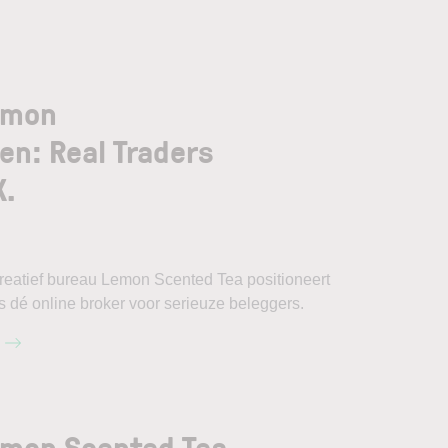
emon
en: Real Traders
X.
eatief bureau Lemon Scented Tea positioneert
 dé online broker voor serieuze beleggers.
emon Scented Tea