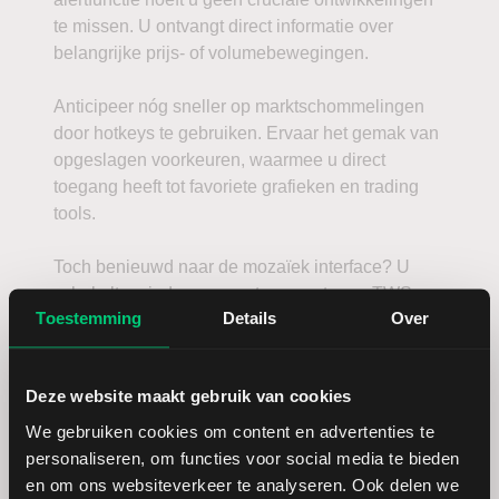
te missen. U ontvangt direct informatie over
belangrijke prijs- of volumebewegingen.
Anticipeer nóg sneller op marktschommelingen
door hotkeys te gebruiken. Ervaar het gemak van
opgeslagen voorkeuren, waarmee u direct
toegang heeft tot favoriete grafieken en trading
tools.
Toch benieuwd naar de mozaïek interface? U
schakelt op ieder gewenst moment naar TWS
Toestemming
Details
Over
Mosaic.
Deze website maakt gebruik van cookies
We gebruiken cookies om content en advertenties te
personaliseren, om functies voor social media te bieden
en om ons websiteverkeer te analyseren. Ook delen we