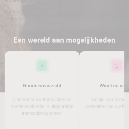
andere mogelijkheden.
Voordat u start met beleggen via LYNX, richten wij het
platform zo efficiënt mogelijk voor u in. Zo vindt u ook als
minder ervaren belegger snel de weg.
Een wereld aan mogelijkheden
Handelsoverzicht
Winst en verl
Controleer uw transacties en
Bekijk op elk mom
handelsvolumes in uitgebreide
prestaties van uw be
transactierapporten.