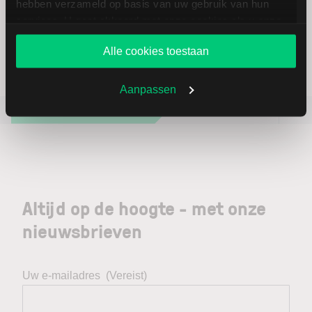
hebben verzameld op basis van uw gebruik van hun
services. U gaat akkoord met onze cookies als u onze
Toegang tot 100+ beurzen
website blijft gebruiken.
Alle cookies toestaan
Aanpassen
Favoriete artikelen
Laatste beursnieuws
Altijd op de hoogte - met onze
nieuwsbrieven
Uw e-mailadres
(Vereist)