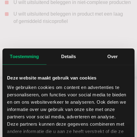
U wilt uitsluitend beleggen in niet-complexe producten
U wilt uitsluitend beleggen in product met een laag
of gemiddeld risicoprofiel
Toestemming
Details
Over
Deze website maakt gebruik van cookies
We gebruiken cookies om content en advertenties te
personaliseren, om functies voor social media te bieden
5 redenen om via LYNX te
en om ons websiteverkeer te analyseren. Ook delen we
beleggen
informatie over uw gebruik van onze site met onze
partners voor social media, adverteren en analyse.
Deze partners kunnen deze gegevens combineren met
andere informatie die u aan ze heeft verstrekt of die ze