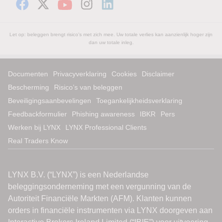
Let op: beleggen brengt risico's met zich mee. Uw totale verlies kan aanzienlijk hoger zijn
dan uw totale inleg.
Documenten
Privacyverklaring
Cookies
Disclaimer
Bescherming
Risico’s van beleggen
Beveiligingsaanbevelingen
Toegankelijkheidsverklaring
Feedbackformulier
Phishing awareness
IBKR
Pers
Werken bij LYNX
LYNX Professional Clients
Real Traders Know