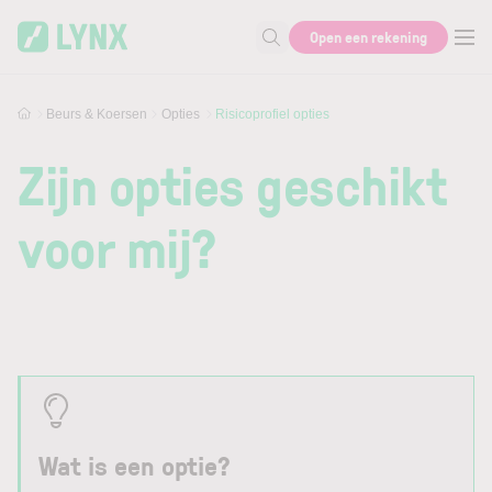
Skip to main content
Open een rekening
Zoek naar informatie
Beurs & Koersen
Opties
Risicoprofiel opties
Zijn opties geschikt
voor mij?
Wat is een optie?