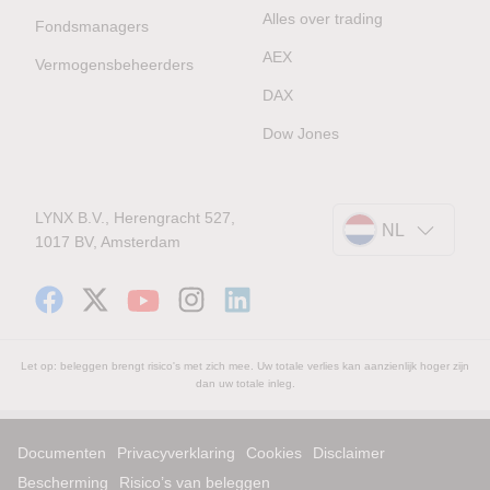
Alles over trading
Fondsmanagers
AEX
Vermogensbeheerders
DAX
Dow Jones
LYNX B.V., Herengracht 527,
NL
1017 BV, Amsterdam
Let op: beleggen brengt risico's met zich mee. Uw totale verlies kan aanzienlijk hoger zijn
dan uw totale inleg.
Documenten
Privacyverklaring
Cookies
Disclaimer
Bescherming
Risico’s van beleggen