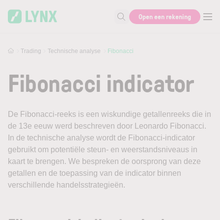
Skip to main content
Open een rekening
Zoek naar informatie
Trading
Technische analyse
Fibonacci
Fibonacci indicator
De Fibonacci-reeks
is een wiskundige getallenreeks die in
de 13e eeuw werd beschreven door Leonardo Fibonacci.
In de technische analyse wordt de Fibonacci-indicator
gebruikt om potentiële steun- en weerstandsniveaus in
kaart te brengen. We bespreken de oorsprong van deze
getallen en de toepassing van de indicator binnen
verschillende handelsstrategieën.