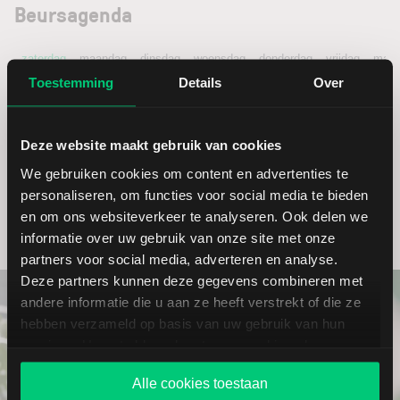
Beursagenda
zaterdag
maandag
dinsdag
woensdag
donderdag
vrijdag
maan
08
10
11
12
13
14
1
Toestemming
Details
Over
Deze website maakt gebruik van cookies
18:45 uur
Fed Bowman Speech
We gebruiken cookies om content en advertenties te
personaliseren, om functies voor social media te bieden
en om ons websiteverkeer te analyseren. Ook delen we
informatie over uw gebruik van onze site met onze
partners voor social media, adverteren en analyse.
Deze partners kunnen deze gegevens combineren met
andere informatie die u aan ze heeft verstrekt of die ze
hebben verzameld op basis van uw gebruik van hun
services. U gaat akkoord met onze cookies als u onze
website blijft gebruiken.
Alle cookies toestaan