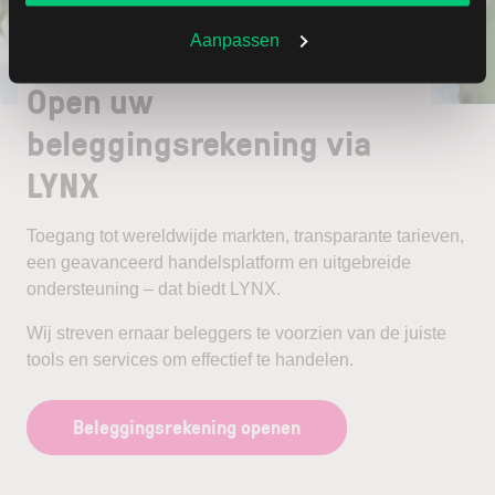
Aanpassen
Open uw
beleggingsrekening via
LYNX
Toegang tot wereldwijde markten, transparante tarieven,
een geavanceerd handelsplatform en uitgebreide
ondersteuning – dat biedt LYNX.
Wij streven ernaar beleggers te voorzien van de juiste
tools en services om effectief te handelen.
Beleggingsrekening openen