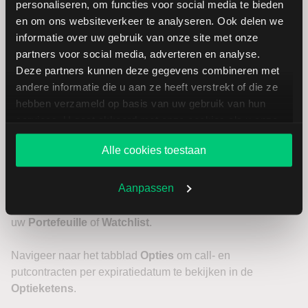
personaliseren, om functies voor social media te bieden
en om ons websiteverkeer te analyseren. Ook delen we
Maak de order
informatie over uw gebruik van onze site met onze
partners voor social media, adverteren en analyse.
Wanneer de strategie is aangemaakt, opent u het
Deze partners kunnen deze gegevens combineren met
ordervenster om deze te configureren en rechtstreeks naar
andere informatie die u aan ze heeft verstrekt of die ze
de beurs te versturen.
hebben verzameld op basis van uw gebruik van hun
services. U gaat akkoord met onze cookies als u onze
website blijft gebruiken.
LYNX Trading App
Alle cookies toestaan
Zoek het gewenste product
Aanpassen
Zoek in de app naar het instrument of selecteer het vanuit
uw
Portefeuille
of
Watchlist
.
Navigeer naar het tabblad
Opties
om call- en
putcontracten per expiratiedatum te bekijken in de
Optieketens
.