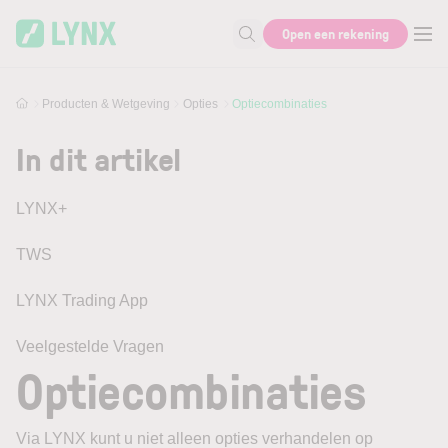
Skip to main content
Open een rekening
Zoek naar informatie
Producten & Wetgeving
Opties
Optiecombinaties
In dit artikel
LYNX+
TWS
LYNX Trading App
Veelgestelde Vragen
Optiecombinaties
Via LYNX kunt u niet alleen opties verhandelen op