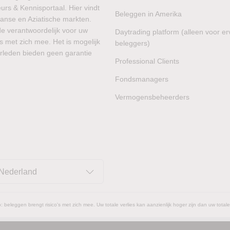
rs & Kennisportaal. Hier vindt
Beleggen in Amerika
aanse en Aziatische markten.
de verantwoordelijk voor uw
Daytrading platform (alleen voor e
s met zich mee. Het is mogelijk
beleggers)
verleden bieden geen garantie
Professional Clients
Fondsmanagers
Vermogensbeheerders
Nederland
: beleggen brengt risico's met zich mee. Uw totale verlies kan aanzienlijk hoger zijn dan uw totale