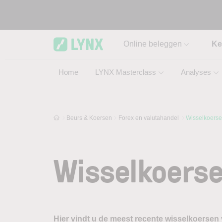
Skip to main content
Online beleggen
Ke
Home
LYNX Masterclass
Analyses
Beurs & Koersen
Forex en valutahandel
Wisselkoers
Wisselkoers
Hier vindt u de meest recente wisselkoersen v