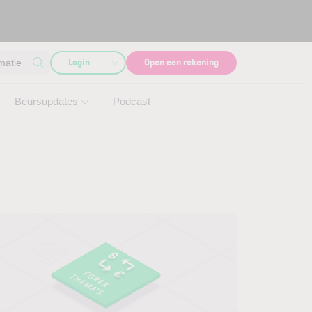
Login
Open een rekening
matie
Beursupdates
Podcast