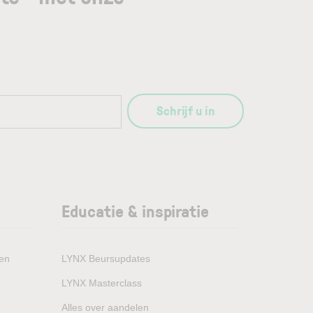
Schrijf u in
Educatie & inspiratie
den
LYNX Beursupdates
LYNX Masterclass
Alles over aandelen