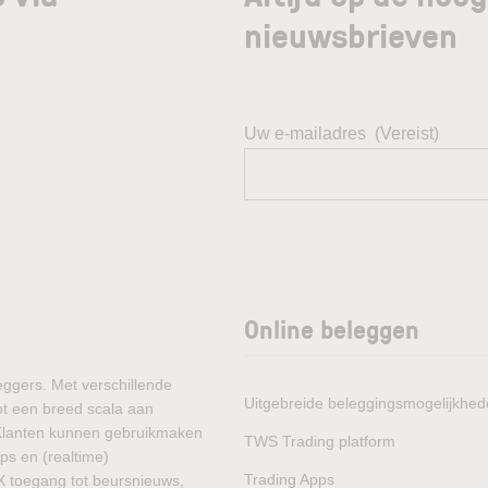
nieuwsbrieven
Uw e-mailadres
(Vereist)
Online beleggen
eggers. Met verschillende
Uitgebreide beleggingsmogelijkhe
ot een breed scala aan
 Klanten kunnen gebruikmaken
TWS Trading platform
ps en (realtime)
Trading Apps
X toegang tot beursnieuws,