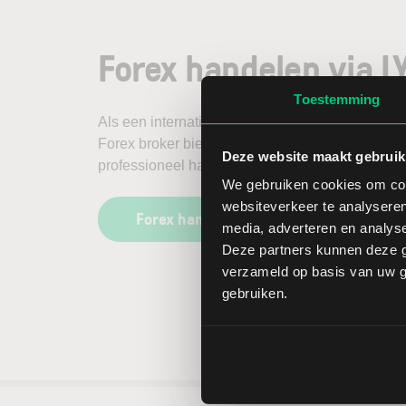
Forex handelen via L
Toestemming
Als een internationaal gepositioneerde en ge
Forex broker biedt LYNX u de beste voorwaarde
Deze website maakt gebruik
professioneel handelen van valuta.
We gebruiken cookies om cont
websiteverkeer te analyseren
Forex handelen via LYNX
media, adverteren en analys
Deze partners kunnen deze g
verzameld op basis van uw ge
gebruiken.