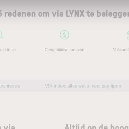
5 redenen om via LYNX te belegge
ele tools
Competitieve tarieven
Vakkundi
ursnieuws
VIX-index: alles wat u moet begrijpen
 via
Altijd op de hoo