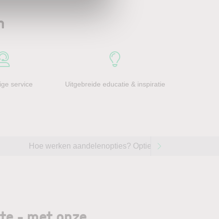
n
ge service
Uitgebreide educatie & inspiratie
Hoe werken aandelenopties? Opties handelen op aande
gte - met onze