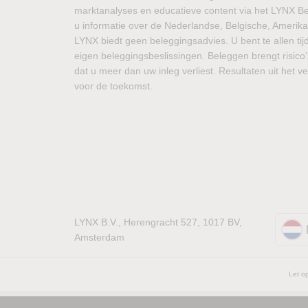
marktanalyses en educatieve content via het LYNX Beu
u informatie over de Nederlandse, Belgische, Amerik
LYNX biedt geen beleggingsadvies. U bent te allen tij
eigen beleggingsbeslissingen. Beleggen brengt risico’
dat u meer dan uw inleg verliest. Resultaten uit het 
voor de toekomst.
LYNX B.V., Herengracht 527, 1017 BV,
Amsterdam
Let op