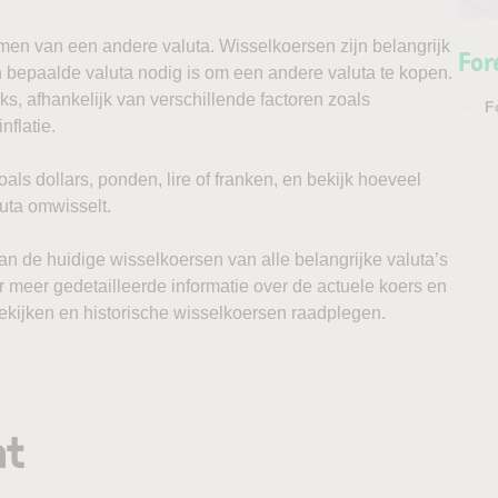
ermen van een andere valuta. Wisselkoersen zijn belangrijk
For
 bepaalde valuta nodig is om een andere valuta te kopen.
ks, afhankelijk van verschillende factoren zoals
F
nflatie.
ls dollars, ponden, lire of franken, en bekijk hoeveel
luta omwisselt.
an de huidige wisselkoersen van alle belangrijke valuta’s
r meer gedetailleerde informatie over de actuele koers en
ekijken en historische wisselkoersen raadplegen.
ht