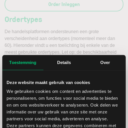
Order Inleggen
Ordertypes
De handelsplatformen ondersteunen een grote
verscheidenheid aan ordertypes (momenteel meer dan
60). Hieronder vindt u een toelichting bij enkele van de
meest gebruikte ordertypes. Let op: de beschikbaarheid
van specifieke ordertypes kan verschillen per platform en
Toestemming
Details
Over
kan in de loop van de tijd veranderen.
Ordertypes
Deze website maakt gebruik van cookies
Valutaconversie
We gebruiken cookies om content en advertenties te
personaliseren, om functies voor social media te bieden
en om ons websiteverkeer te analyseren. Ook delen we
Uw effectenrekening via LYNX ondersteunt meerdere
informatie over uw gebruik van onze site met onze
valuta’s, waardoor u kunt handelen in producten die in
partners voor social media, adverteren en analyse.
verschillende valuta’s zijn genoteerd. In dit onderdeel vindt
Deze partners kunnen deze gegevens combineren met
u instructies voor het uitvoeren van valutaconversies.