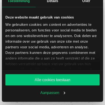
Toestemming
Details
Over
Wat is (vreemde) valuta?
Deze website maakt gebruik van cookies
We gebruiken cookies om content en advertenties te
personaliseren, om functies voor social media te bieden
De term vreemde valuta verwijst naar valuta’s die tegen
en om ons websiteverkeer te analyseren. Ook delen we
elkaar kunnen worden uitgewisseld. Het is niet mogelijk
informatie over uw gebruik van onze site met onze
om één enkele valuta te kopen zonder in een andere
partners voor social media, adverteren en analyse.
valuta te betalen. In het algemeen duidt de term vreemde
Deze partners kunnen deze gegevens combineren met
valuta vaak buitenlandse betaalmiddelen aan. De
andere informatie die u aan ze heeft verstrekt of die ze
‘ruilverhouding’ tussen twee valuta – een zogenaamd
hebben verzameld op basis van uw gebruik van hun
valutapaar – noemen we de wisselkoers genoemd.
services. U gaat akkoord met onze cookies als u onze
website blijft gebruiken.
Wisselkoersen zijn onderhevig aan constante
Alle cookies toestaan
koersschommelingen, omdat ze net als de
aandelenkoersen worden bepaald door vraag en aanbod.
Aanpassen
Handel in vreemde valuta noemen we ook wel forex
handel genoemd. Forex staat voor Foreign Exchange,