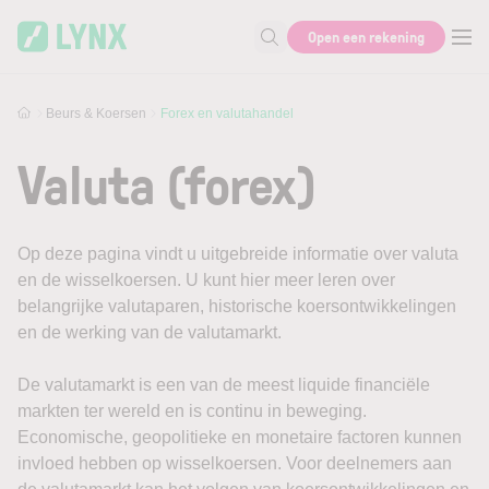
Skip to main content
Open een rekening
Zoek naar informatie
Beurs & Koersen
Forex en valutahandel
Valuta (forex)
Op deze pagina vindt u uitgebreide informatie over valuta
en de wisselkoersen. U kunt hier meer leren over
belangrijke valutaparen, historische koersontwikkelingen
en de werking van de valutamarkt.
De valutamarkt is een van de meest liquide financiële
markten ter wereld en is continu in beweging.
Economische, geopolitieke en monetaire factoren kunnen
invloed hebben op wisselkoersen. Voor deelnemers aan