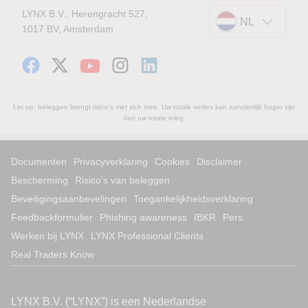
LYNX B.V., Herengracht 527,
NL
1017 BV, Amsterdam
Let op: beleggen brengt risico's met zich mee. Uw totale verlies kan aanzienlijk hoger zijn
dan uw totale inleg.
Documenten
Privacyverklaring
Cookies
Disclaimer
Bescherming
Risico’s van beleggen
Beveiligingsaanbevelingen
Toegankelijkheidsverklaring
Feedbackformulier
Phishing awareness
IBKR
Pers
Werken bij LYNX
LYNX Professional Clients
Real Traders Know