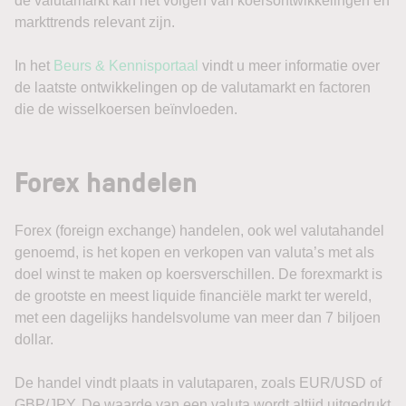
de valutamarkt kan het volgen van koersontwikkelingen en
markttrends relevant zijn.
In het
Beurs & Kennisportaal
vindt u meer informatie over
de laatste ontwikkelingen op de valutamarkt en factoren
die de wisselkoersen beïnvloeden.
Forex handelen
Forex (foreign exchange) handelen, ook wel valutahandel
genoemd, is het kopen en verkopen van valuta’s met als
doel winst te maken op koersverschillen. De forexmarkt is
de grootste en meest liquide financiële markt ter wereld,
met een dagelijks handelsvolume van meer dan 7 biljoen
dollar.
De handel vindt plaats in valutaparen, zoals EUR/USD of
GBP/JPY. De waarde van een valuta wordt altijd uitgedrukt