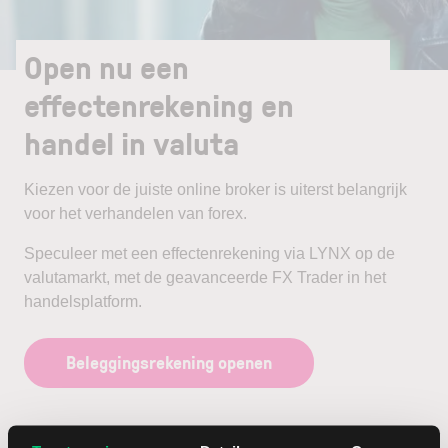
Open nu een
effectenrekening en
handel in valuta
Kiezen voor de juiste online broker is uiterst belangrijk
voor het verhandelen van forex.
Speculeer met een effectenrekening via LYNX op de
valutamarkt, met de geavanceerde FX Trader in het
handelsplatform.
Beleggingsrekening openen