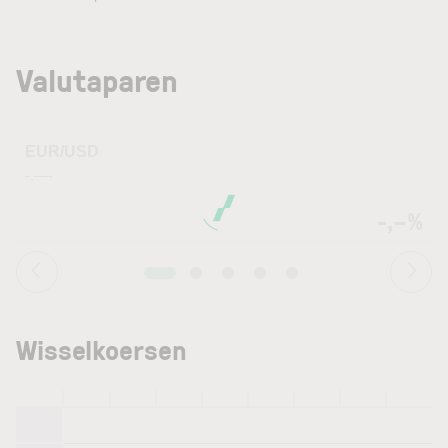
Valutaparen
EUR/USD
-,—-
-
-,–%
Wisselkoersen