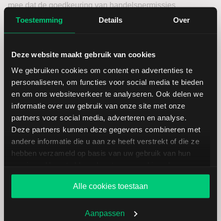
mee dat de goedkeuring van handelspermissies
afhankelijk kan zijn van uw ervaring, kennis en financiële
Toestemming
Details
Over
situatie.
Voor stapsgewijze instructies over het aanvragen van
Deze website maakt gebruik van cookies
nieuwe handelspermissies klikt u
hier
.
We gebruiken cookies om content en advertenties te
Login Account Management
personaliseren, om functies voor social media te bieden
en om ons websiteverkeer te analyseren. Ook delen we
informatie over uw gebruik van onze site met onze
partners voor social media, adverteren en analyse.
Realtime Koersdata
Deze partners kunnen deze gegevens combineren met
andere informatie die u aan ze heeft verstrekt of die ze
Abonnementen
hebben verzameld op basis van uw gebruik van hun
services. U gaat akkoord met onze cookies als u onze
Toegang tot realtime marktdata kan belangrijk zijn om
website blijft gebruiken.
Alle cookies toestaan
weloverwogen handelsbeslissingen te nemen. Via het
Account Management
beheert u zowel gratis als betalende
marktdata-abonnementen.
Aanpassen