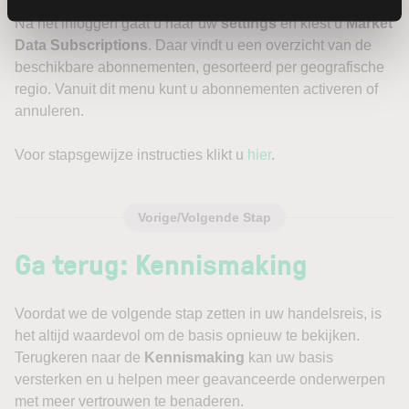
Na het inloggen gaat u naar uw
settings
en kiest u
Market
Data Subscriptions
. Daar vindt u een overzicht van de
beschikbare abonnementen, gesorteerd per geografische
regio. Vanuit dit menu kunt u abonnementen activeren of
annuleren.
Voor stapsgewijze instructies klikt u
hier
.
Vorige/Volgende Stap
Ga terug: Kennismaking
Voordat we de volgende stap zetten in uw handelsreis, is
het altijd waardevol om de basis opnieuw te bekijken.
Terugkeren naar de
Kennismaking
kan uw basis
versterken en u helpen meer geavanceerde onderwerpen
met meer vertrouwen te benaderen.