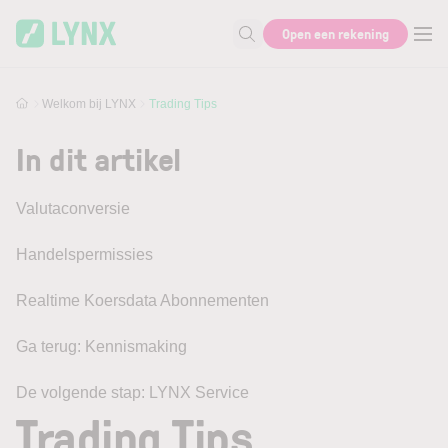
Skip to main content
Open een rekening
Zoek naar informatie
Welkom bij LYNX
Trading Tips
In dit artikel
Valutaconversie
Handelspermissies
Realtime Koersdata Abonnementen
Ga terug: Kennismaking
De volgende stap: LYNX Service
Trading Tips