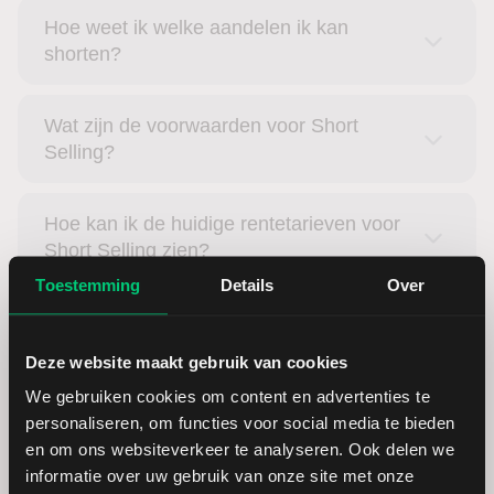
Hoe weet ik welke aandelen ik kan
shorten?
Wat zijn de voorwaarden voor Short
Selling?
Hoe kan ik de huidige rentetarieven voor
Short Selling zien?
Toestemming
Details
Over
LYNX Trading App
Deze website maakt gebruik van cookies
We gebruiken cookies om content en advertenties te
Nadat u een handelsinstrument heeft geselecteerd, maakt
personaliseren, om functies voor social media te bieden
u een
Verkooporder
aan. Onderaan het scherm veegt u
en om ons websiteverkeer te analyseren. Ook delen we
naar
Voorbeeld van order
, en bevestigt u vervolgens met
informatie over uw gebruik van onze site met onze
Order indienen
.