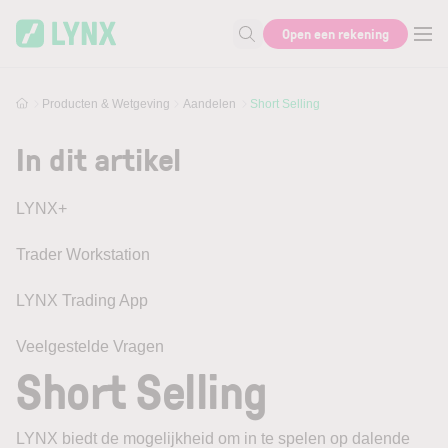
Skip to main content
Open een rekening
Zoek naar informatie
Producten & Wetgeving
Aandelen
Short Selling
In dit artikel
LYNX+
Trader Workstation
LYNX Trading App
Veelgestelde Vragen
Short Selling
LYNX biedt de mogelijkheid om in te spelen op dalende