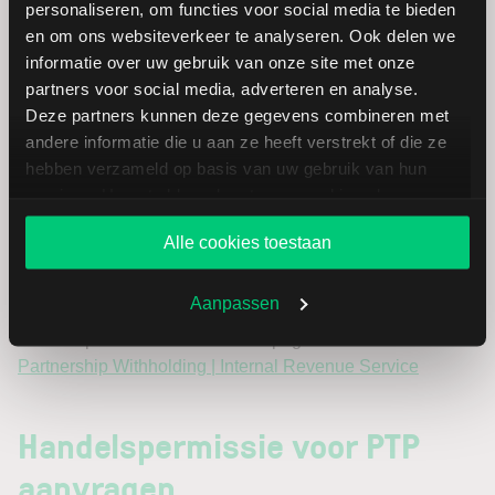
personaliseren, om functies voor social media te bieden
worden omgezet naar de onderliggende PTP-security en
en om ons websiteverkeer te analyseren. Ook delen we
nadien worden verkocht, zijn de standaardregels rond
informatie over uw gebruik van onze site met onze
bronheffing opnieuw van toepassing op die verkoop.
partners voor social media, adverteren en analyse.
Deze partners kunnen deze gegevens combineren met
Beleggers moeten zich ervan bewust zijn dat de inhouding
andere informatie die u aan ze heeft verstrekt of die ze
automatisch gebeurt en wordt toegepast door de
hebben verzameld op basis van uw gebruik van hun
bewaarbank of broker volgens de IRS-reglementering. De
services. U gaat akkoord met onze cookies als u onze
fiscale gevolgen kunnen variëren afhankelijk van het land
website blijft gebruiken.
van verblijf van de belegger en eventuele toepasselijke
Alle cookies toestaan
dubbelbelastingverdragen.
Aanpassen
Voor meer informatie over deze nieuwe regelgeving kunt u
terecht op de onderstaande IRS-pagina:
Partnership Withholding | Internal Revenue Service
Handelspermissie voor PTP
aanvragen