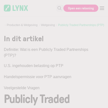
Skip to main content
Open een rekening
Zoek naar informatie
Producten & Wetgeving
Wetgeving
Publicly Traded Partnerships (PTP)
In dit artikel
Definitie: Wat is een Publicly Traded Partnerships
(PTP)?
U.S. ingehouden belasting op PTP
Handelspermissie voor PTP aanvragen
Veelgestelde Vragen
Publicly Traded