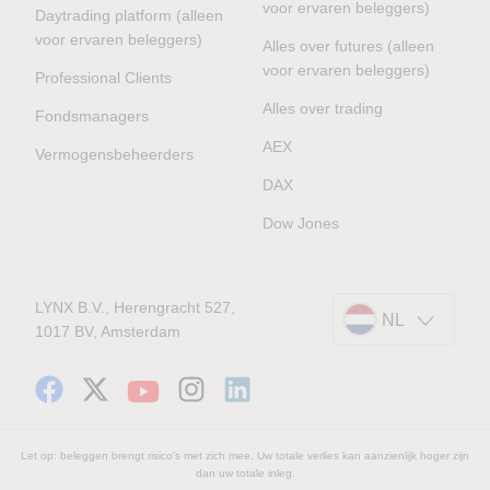
voor ervaren beleggers)
Daytrading platform (alleen
voor ervaren beleggers)
Alles over futures (alleen
voor ervaren beleggers)
Professional Clients
Alles over trading
Fondsmanagers
AEX
Vermogensbeheerders
DAX
Dow Jones
LYNX B.V., Herengracht 527,
NL
1017 BV, Amsterdam
Let op: beleggen brengt risico's met zich mee. Uw totale verlies kan aanzienlijk hoger zijn
dan uw totale inleg.