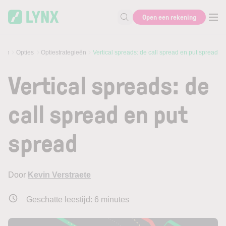
Skip to main content
Open een rekening
Zoek naar informatie
rsen
Opties
Optiestrategieën
Vertical spreads: de call spread en put spread
Vertical spreads: de
call spread en put
spread
Door
Kevin Verstraete
Geschatte leestijd:
6
minutes