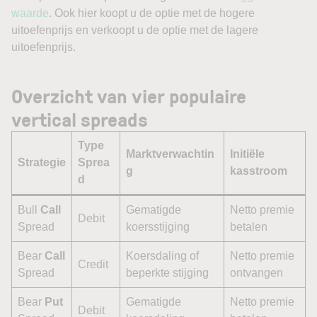
waarde
. Ook hier koopt u de optie met de hogere
uitoefenprijs en verkoopt u de optie met de lagere
uitoefenprijs.
Overzicht van vier populaire
vertical spreads
Type
Marktv
erwachtin
Initiële
Strategie
Sprea
g
kasstroom
d
Bull
Call
Gematigde
Netto premie
Debit
Spread
koersstijging
betalen
Bear
Call
Koersdaling of
Netto premie
Credit
Spread
beperkte stijging
ontvangen
Bear
Put
Gematigde
Netto premie
Debit