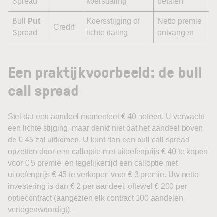
Spread
koersdaling
betalen
Bull
Put
Koersstijging of
Netto premie
Credit
Spread
lichte daling
ontvangen
Een praktijkvoorbeeld: de bull
call spread
Stel dat een aandeel momenteel € 40 noteert. U verwacht
een lichte stijging, maar denkt niet dat het aandeel boven
de € 45 zal uitkomen. U kunt dan een bull call spread
opzetten door een calloptie met uitoefenprijs € 40 te kopen
voor € 5 premie, en tegelijkertijd een calloptie met
uitoefenprijs € 45 te verkopen voor € 3 premie. Uw netto
investering is dan € 2 per aandeel, oftewel € 200 per
optiecontract (aangezien elk contract 100 aandelen
vertegenwoordigt).