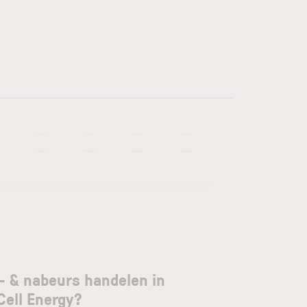
—
—
—
—
—
—
—
—
- & nabeurs handelen in
Cell Energy?