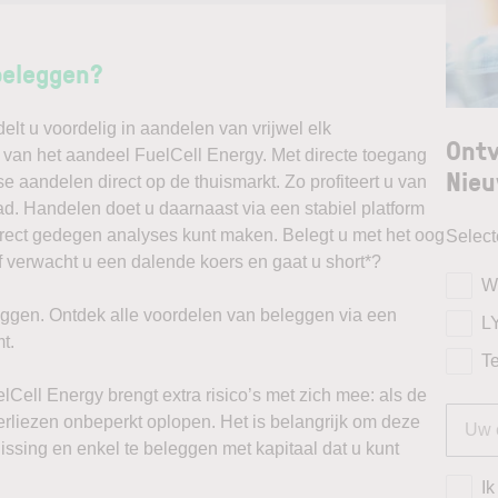
beleggen?
t u voordelig in aandelen van vrijwel elk
Ontv
k van het aandeel FuelCell Energy. Met directe toegang
Nieu
e aandelen direct op de thuismarkt. Zo profiteert u van
. Handelen doet u daarnaast via een stabiel platform
irect gedegen analyses kunt maken. Belegt u met het oog
Selec
f verwacht u een dalende koers en gaat u short*?
W
ggen. Ontdek alle voordelen van beleggen via een
L
t.
T
lCell Energy brengt extra risico’s met zich mee: als de
verliezen onbeperkt oplopen. Het is belangrijk om deze
issing en enkel te beleggen met kapitaal dat u kunt
Ik