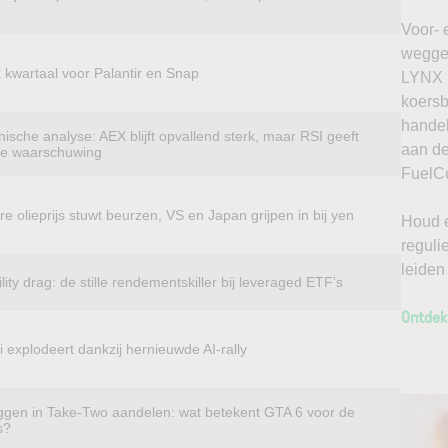
Voor- 
weggel
k kwartaal voor Palantir en Snap
LYNX k
koersb
handel
ische analyse: AEX blijft opvallend sterk, maar RSI geeft
aan de
te waarschuwing
FuelCe
e olieprijs stuwt beurzen, VS en Japan grijpen in bij yen
Houd e
reguli
leiden
ility drag: de stille rendementskiller bij leveraged ETF’s
Ontdek
 explodeert dankzij hernieuwde AI-rally
ggen in Take-Two aandelen: wat betekent GTA 6 voor de
s?