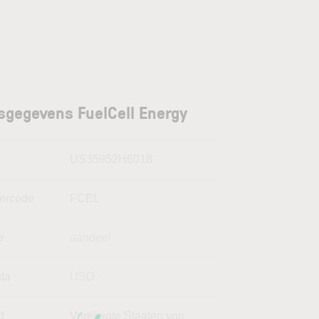
sgegevens FuelCell Energy
N
US35952H6018
kercode
FCEL
e
aandeel
uta
USD
d
Vereinigte Staaten von