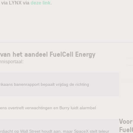
 via LYNX via
deze link
.
van het aandeel FuelCell Energy
—
nnisportaal:
—
ikaans banenrapport bepaalt vrijdag de richting
ens overtreft verwachtingen en Burry luidt alarmbel
Voor
Fuel
rdjacht op Wall Street houdt aan, maar SpaceX stelt teleur