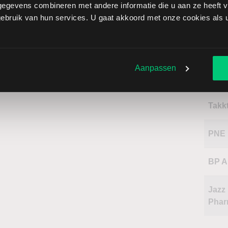
Ener
egevens combineren met andere informatie die u aan ze heeft ve
bruik van hun services. U gaat akkoord met onze cookies als u 
Naa
Aanpassen
Gog
Takk
PNE
BP 
Jazz
Phar