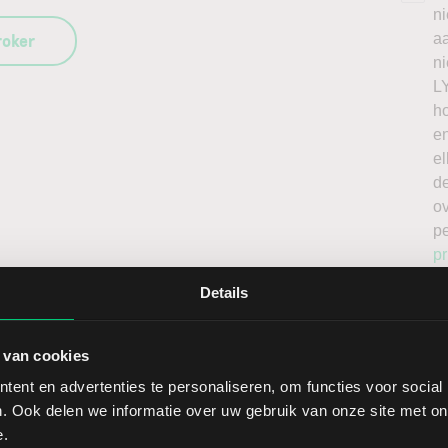
n
roker
a
n
L
h
en
el
de
o
p
pr
Details
 van cookies
ent en advertenties te personaliseren, om functies voor social
. Ook delen we informatie over uw gebruik van onze site met on
Sect
e.