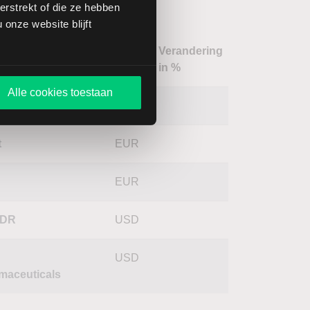
gy
rstrekt of die ze hebben
onze website blijft
Verandering
m
Koers
Valuta
in %
Alle cookies toestaan
o
USD
t
EUR
EUR
ADR
USD
USD
maceuticals