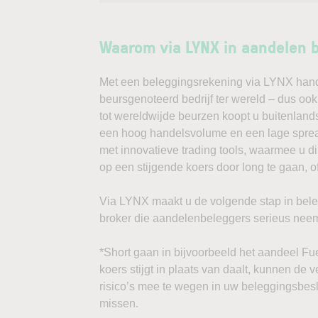
Waarom via LYNX in aandelen 
Met een beleggingsrekening via LYNX handel
beursgenoteerd bedrijf ter wereld – dus oo
tot wereldwijde beurzen koopt u buitenlands
een hoog handelsvolume en een lage spread
met innovatieve trading tools, waarmee u d
op een stijgende koers door long te gaan, o
Via LYNX maakt u de volgende stap in bele
broker die aandelenbeleggers serieus neem
*Short gaan in bijvoorbeeld het aandeel Fue
koers stijgt in plaats van daalt, kunnen de 
risico’s mee te wegen in uw beleggingsbesl
missen.