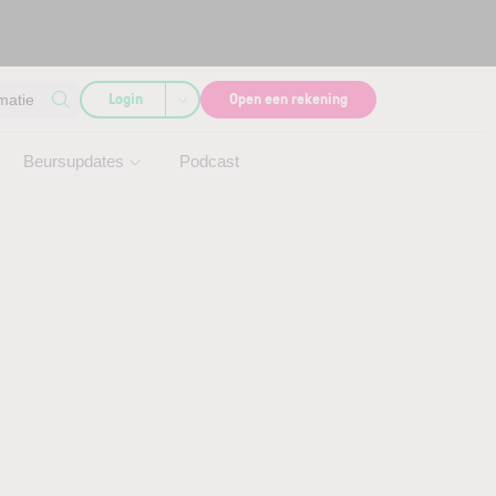
Login
Open een rekening
matie
Beursupdates
Podcast