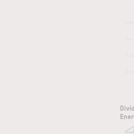
Indi
Sup
Sub
Bed
Divi
Ener