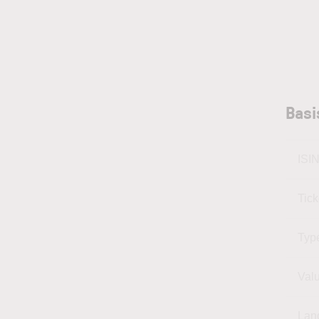
Basi
ISI
Tic
Typ
Val
Lan