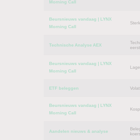
Morning Call
Beursnieuws vandaag | LYNX
Ster
Morning Call
Techn
Technische Analyse AEX
eers
Beursnieuws vandaag | LYNX
Lager
Morning Call
ETF beleggen
Volat
Beursnieuws vandaag | LYNX
Kospi
Morning Call
Bele
Aandelen nieuws & analyse
koer