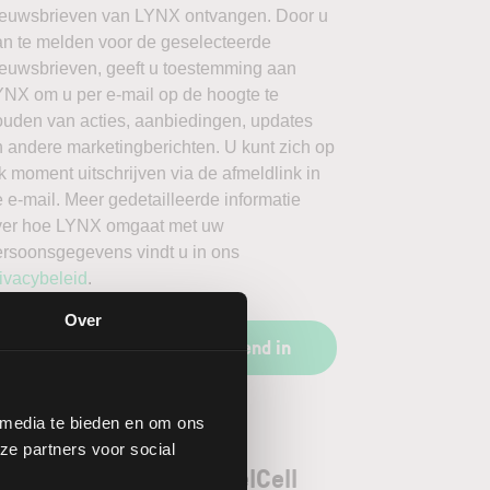
ieuwsbrieven van LYNX ontvangen. Door u
an te melden voor de geselecteerde
ieuwsbrieven, geeft u toestemming aan
YNX om u per e-mail op de hoogte te
ouden van acties, aanbiedingen, updates
 andere marketingberichten. U kunt zich op
k moment uitschrijven via de afmeldlink in
 e-mail. Meer gedetailleerde informatie
ver hoe LYNX omgaat met uw
ersoonsgegevens vindt u in ons
ivacybeleid
.
Over
Schrijf u vrijblijvend in
 media te bieden en om ons
ze partners voor social
orgenoten aandeel FuelCell