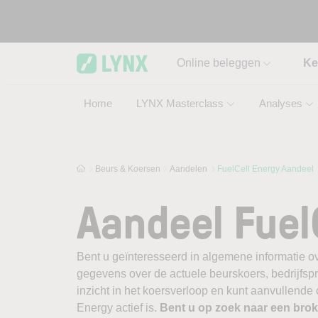
Skip to main content
Online beleggen
Ke
Home
LYNX Masterclass
Analyses
Beurs & Koersen
Aandelen
FuelCell Energy Aandeel
Aandeel Fuel
Bent u geïnteresseerd in algemene informatie ov
gegevens over de actuele beurskoers, bedrijfsprofi
inzicht in het koersverloop en kunt aanvullende
Energy actief is.
Bent u op zoek naar een bro