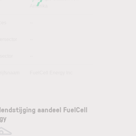
Amerika
ces
--
ersector
--
sector
--
rijfsnaam
FuelCell Energy Inc
dendstijging aandeel FuelCell
gy