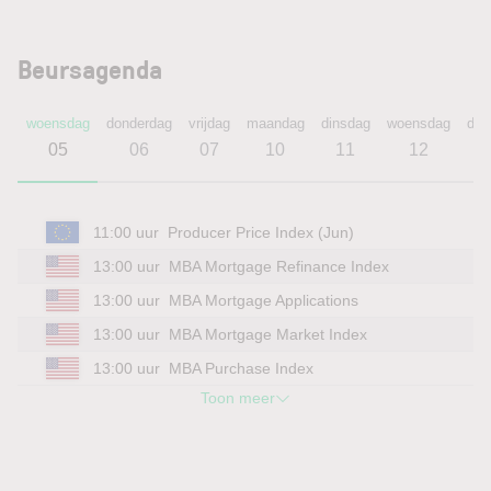
Beursagenda
woensdag
donderdag
vrijdag
maandag
dinsdag
woensdag
don
05
06
07
10
11
12
11:00 uur
Producer Price Index (Jun)
13:00 uur
MBA Mortgage Refinance Index
13:00 uur
MBA Mortgage Applications
13:00 uur
MBA Mortgage Market Index
13:00 uur
MBA Purchase Index
Toon meer