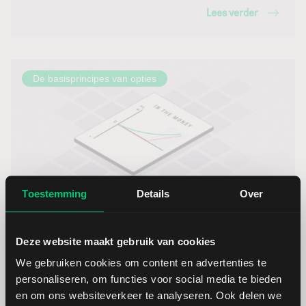
Lees verder
De basisprincipes van opties
Toestemming
Details
Over
In-the-money opties: hoe werken ze en wanneer
gebruikt u ze?
Deze website maakt gebruik van cookies
We gebruiken cookies om content en advertenties te
11-04-2023 – Justin Blekemolen
personaliseren, om functies voor social media te bieden
Bij in-the-money opties ligt de marktprijs van de
en om ons websiteverkeer te analyseren. Ook delen we