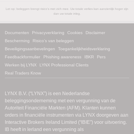
Let op: beleggen brengt risico's met zich mee. Uw totale verlies kan aanzienlijk hoger zijn
dan uw totale inleg.
Documenten
Privacyverklaring
Cookies
Disclaimer
Bescherming
Risico’s van beleggen
Beveiligingsaanbevelingen
Toegankelijkheidsverklaring
Feedbackformulier
Phishing awareness
IBKR
Pers
Werken bij LYNX
LYNX Professional Clients
Real Traders Know