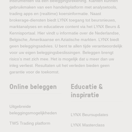
instrumenten via één beleggingsrekening. Klanten kunnen
gebruikmaken van een handelsplatform met analysetools,
trading apps en (realtime) koersinformatie. Naast
brokerage-diensten biedt LYNX toegang tot beursnieuws,
marktanalyses en educatieve content via het LYNX Beurs &
Kennisportaal. Hier vindt u informatie over de Nederlandse,
Belgische, Amerikaanse en Aziatische markten. LYNX biedt
geen beleggingsadvies. U bent te allen tijde verantwoordelijk
voor uw eigen beleggingsbeslissingen. Beleggen brengt
risico’s met zich mee. Het is mogelijk dat u meer dan uw
inleg verliest. Resultaten uit het verleden bieden geen
garantie voor de toekomst.
Online beleggen
Educatie &
inspiratie
Uitgebreide
beleggingsmogelijkheden
LYNX Beursupdates
TWS Trading platform
LYNX Masterclass