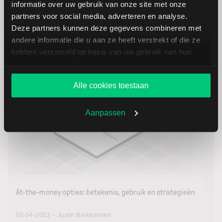
onderliggende waarde hoger (calls) of lager (puts) dan
informatie over uw gebruik van onze site met onze
de uitoefenprijs van de optie.
partners voor social media, adverteren en analyse.
Deze partners kunnen deze gegevens combineren met
andere informatie die u aan ze heeft verstrekt of die ze
Lees verder
hebben verzameld op basis van uw gebruik van hun
services. U gaat akkoord met onze cookies als u onze
website blijft gebruiken.
Alle cookies toestaan
De basisprincipes van opties
Aanpassen
At-the-money opties: betekenis, gebruik en strategieën
05-04-2023 – Justin Blekemolen