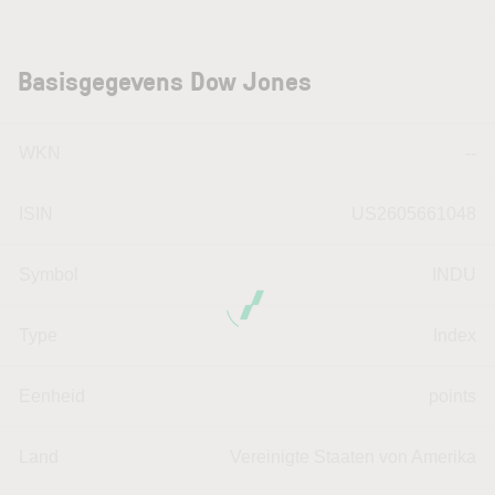
Basisgegevens Dow Jones
WKN
--
ISIN
US2605661048
Symbol
INDU
Type
Index
Eenheid
points
Land
Vereinigte Staaten von Amerika