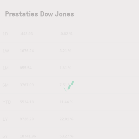
Prestaties Dow Jones
1D
-443.93
-0.82 %
1W
1676.24
3.21 %
1M
855.54
1.61 %
6M
3767.09
7.51 %
YTD
5534.18
11.44 %
1Y
9726.29
22.01 %
5Y
18741.96
53.27 %