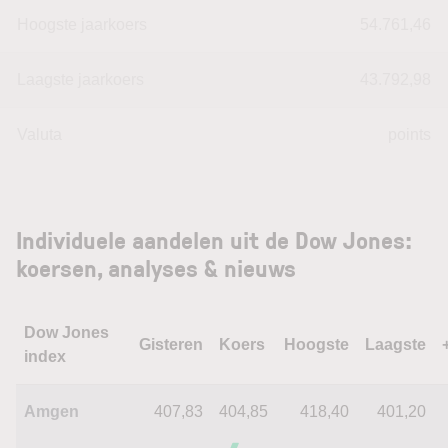
Hoogste jaarkoers
54.761,46
Laagste jaarkoers
43.792,98
Valuta
points
Individuele aandelen uit de Dow Jones:
koersen, analyses & nieuws
Dow Jones
Gisteren
Koers
Hoogste
Laagste
+
index
Amgen
407,83
404,85
418,40
401,20