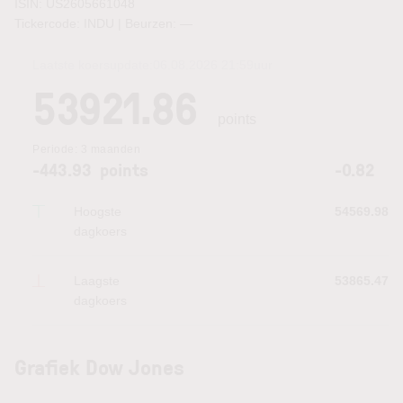
ISIN: US2605661048
Tickercode: INDU | Beurzen:
—
Laatste koersupdate:
06.08.2026 21:59
uur
53921.86
points
Periode:
3 maanden
-443.93
points
-0.82
Hoogste
54569.98
dagkoers
Laagste
53865.47
dagkoers
Grafiek Dow Jones