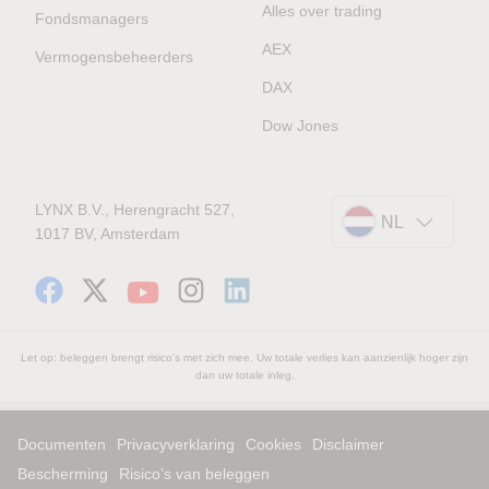
Alles over trading
Fondsmanagers
AEX
Vermogensbeheerders
DAX
Dow Jones
LYNX B.V., Herengracht 527,
NL
1017 BV, Amsterdam
Let op: beleggen brengt risico's met zich mee. Uw totale verlies kan aanzienlijk hoger zijn
dan uw totale inleg.
Documenten
Privacyverklaring
Cookies
Disclaimer
Bescherming
Risico’s van beleggen