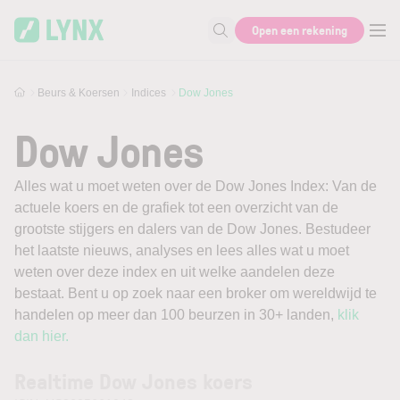
Skip to main content
Open een rekening
Zoek naar informatie
Beurs & Koersen
Indices
Dow Jones
Dow Jones
Alles wat u moet weten over de Dow Jones Index: Van de
actuele koers en de grafiek tot een overzicht van de
grootste stijgers en dalers van de Dow Jones. Bestudeer
het laatste nieuws, analyses en lees alles wat u moet
weten over deze index en uit welke aandelen deze
bestaat. Bent u op zoek naar een broker om wereldwijd te
handelen op meer dan 100 beurzen in 30+ landen,
klik
dan hier.
Realtime Dow Jones koers