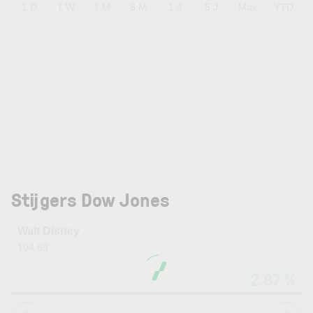
1 D
1 W
1 M
6 M
1 J
5 J
Max
YTD
Stijgers Dow Jones
Walt Disney
104.68
2.87 %