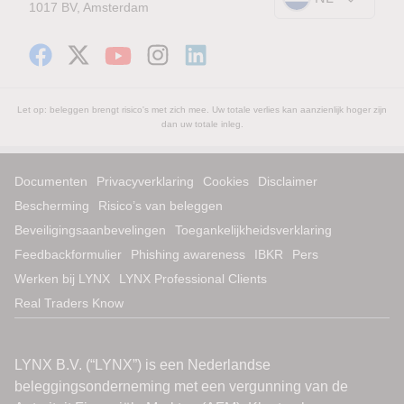
1017 BV, Amsterdam
Let op: beleggen brengt risico's met zich mee. Uw totale verlies kan aanzienlijk hoger zijn
dan uw totale inleg.
Documenten
Privacyverklaring
Cookies
Disclaimer
Bescherming
Risico’s van beleggen
Beveiligingsaanbevelingen
Toegankelijkheidsverklaring
Feedbackformulier
Phishing awareness
IBKR
Pers
Werken bij LYNX
LYNX Professional Clients
Real Traders Know