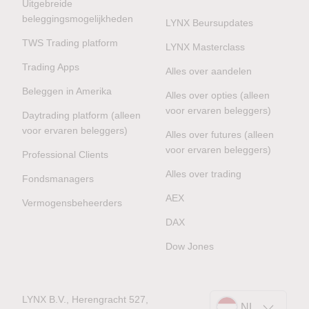
Uitgebreide
beleggingsmogelijkheden
LYNX Beursupdates
TWS Trading platform
LYNX Masterclass
Trading Apps
Alles over aandelen
Beleggen in Amerika
Alles over opties (alleen
voor ervaren beleggers)
Daytrading platform (alleen
voor ervaren beleggers)
Alles over futures (alleen
voor ervaren beleggers)
Professional Clients
Alles over trading
Fondsmanagers
AEX
Vermogensbeheerders
DAX
Dow Jones
LYNX B.V., Herengracht 527,
NL