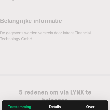
5 redenen om via LYNX te
beleggen
Toestemming
Details
Over