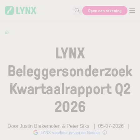
Skip to main content
Open een rekening
Zoek naar informatie
LYNX
Beleggersonderzoek
Kwartaalrapport Q2
2026
Door Justin Blekemolen & Peter Siks
05-07-2026
LYNX voorkeur geven op Google