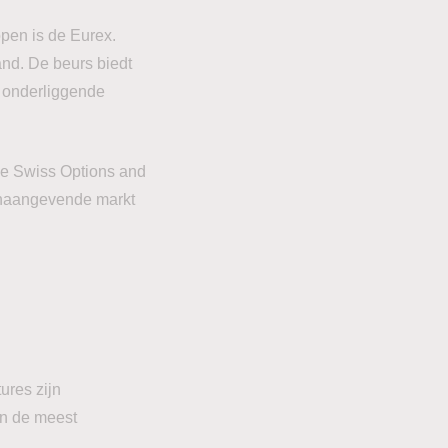
pen is de Eurex.
and. De beurs biedt
e onderliggende
de Swiss Options and
oonaangevende markt
ures zijn
an de meest