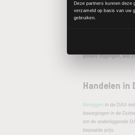
Deze partners kunnen deze g
Dit toch wel opmerkelijk
verzameld op basis van uw ge
DAX voornamelijk uit bed
gebruiken.
bedrijfssoftware SAP e
invloed van technologieb
dan 27% vertegenwoordi
en wordt dan ook niet v
grotere stijgingen, wat z
Handelen in 
Beleggen
in de DAX-inde
bewegingen in de Duitse 
om de onderliggende DA
bepaalde prijs.