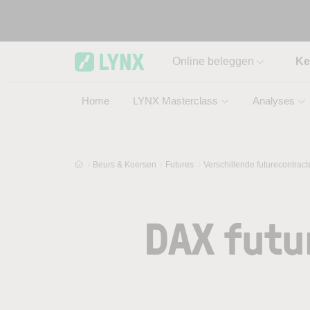
Skip to main content
Online beleggen
Ke
Home
LYNX Masterclass
Analyses
Beurs & Koersen
Futures
Verschillende futurecontrac
DAX futu