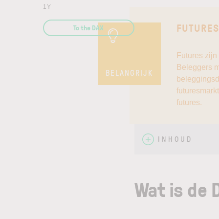
1Y
---
To the DAX
FUTURES
Futures zijn
Beleggers m
BELANGRIJK
beleggingsd
futuresmark
futures.
INHOUD
Wat is de 