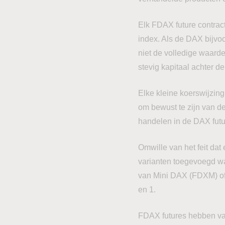
Elk FDAX future contrac
index. Als de DAX bijvo
niet de volledige waard
stevig kapitaal achter 
Elke kleine koerswijzing
om bewust te zijn van de
handelen in de DAX fut
Omwille van het feit da
varianten toegevoegd wa
van Mini DAX (FDXM) of M
en 1.
FDAX futures hebben vas