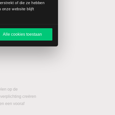
rstrekt of die ze hebben
ngehaald bestaat de
onze website blijft
cialist in
 20 jaar werd de
hnologie is voor meer
technologieaandelen
Alle cookies toestaan
 de afgelopen jaren
elen op de
verplichting creëren
en een vooraf