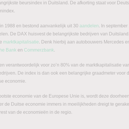
angrijkste beursindex in Duitsland. De afkorting staat voor Deut
enindex.
n 1988 en bestond aanvankelijk uit 30
aandelen
. In september
elen. De DAX huisvest de belangrijkste bedrijven van Duitslan
re
marktkapitalisatie
. Denk hierbij aan autobouwers Mercedes e
he Bank
en
Commerzbank
.
en verantwoordelijk voor zo’n 80% van de marktkapitalisatie va
edrijven. De index is dan ook een belangrijke graadmeter voor 
tse economie.
ootste economie van de Europese Unie is, wordt deze doorheen 
 de Duitse economie immers in moeilijkheden dreigt te geraken,
rest van de economieën in de regio.