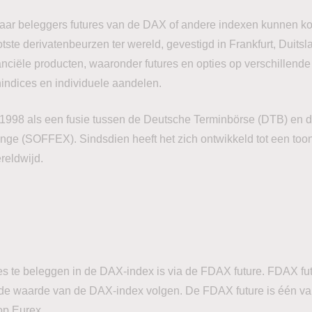
aar beleggers futures van de DAX of andere indexen kunnen ko
tste derivatenbeurzen ter wereld, gevestigd in Frankfurt, Duitsl
anciële producten, waaronder futures en opties op verschillend
indices en individuele aandelen.
 1998 als een fusie tussen de Deutsche Terminbörse (DTB) en 
nge (SOFFEX). Sindsdien heeft het zich ontwikkeld tot een t
reldwijd.
es te beleggen in de DAX-index is via de FDAX future. FDAX fut
 de waarde van de DAX-index volgen. De FDAX future is één v
op Eurex.