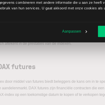
egevens combineren met andere informatie die u aan ze heeft ve
e verschil is vrij eenvoudig te verklaren. Zoals reeds eerder aa
bruik van hun services. U gaat akkoord met onze cookies als u 
rijven uit de oude economie, met enkele uitzonderingen als spe
n de wereldwijd bekende Duitse webshop Zalando. De afgelopen
edrijven echter steeds groter en groter. De sector informatietec
gd in de S&P 500. De NASDAQ bestaat dan weer volledig uit 
Aanpassen
oor niets de technologiebeurs genoemd. Deze aandelen kenden
ich aftekent in de prestaties van de indexen.
DAX futures
x door middel van futures biedt beleggers de kans om in te sp
aandelenmarkt. DAX futures zijn financiële contracten die een 
X-index op een toekomstige datum te kopen of te verkopen teg