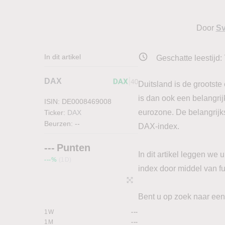
Door
Sv
In dit artikel
Geschatte leestijd:
DAX
Duitsland is de grootst
is dan ook een belangrij
ISIN: DE0008469008
eurozone. De belangrijks
Ticker:
DAX
Beurzen:
--
DAX-index.
---
Punten
In dit artikel leggen we
---%
(1D)
index door middel van fu
Bent u op zoek naar een
1W
---
1M
---