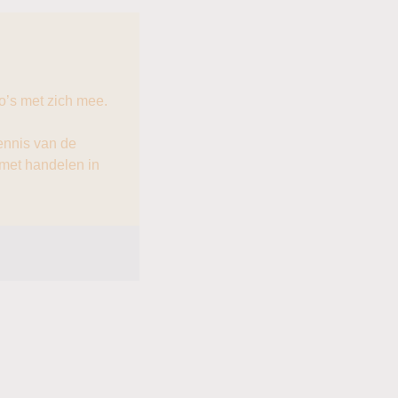
o’s met zich mee.
ennis van de
 met handelen in