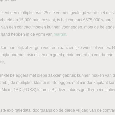
t kent een multiplier van 25 die vermenigvuldigd wordt met de 
orbeeld op 15 000 punten staat, is het contract €375 000 waard
e van een contract moeten kunnen voorleggen, moet de belegge
de hand hebben in de vorm van
margin.
 kan namelijk al zorgen voor een aanzienlijke winst of verlies. 
 bijbehorende risico’s en om goed geïnformeerd en voorbereid te
ure.
t enkel beleggers met diepe zakken gebruik kunnen maken van
arbij de multiplier kleiner is. Beleggers met minder kapitaal 
icro DAX (FDXS) futures. Bij deze futures geldt een multiplier
te expiratiedata, doorgaans op de derde vrijdag van de contr