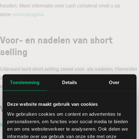
houden. Meer informatie over cash collateral vindt u op
onze
servicepagina
.
Voor- en nadelen van short
selling
Uiteraard kent short selling zowel voor- als nadelen. Hieronder
zetten we de belangrijkste aspecten van short gaan voor u op
Toestemming
Details
Over
een rij.
Deze website maakt gebruik van cookies
Voordelen short selling
We gebruiken cookies om content en advertenties te
personaliseren, om functies voor social media te bieden
Flexibiliteit:
ook bij dalende koersen kunt u rendement
en om ons websiteverkeer te analyseren. Ook delen we
behalen.
informatie over uw gebruik van onze site met onze