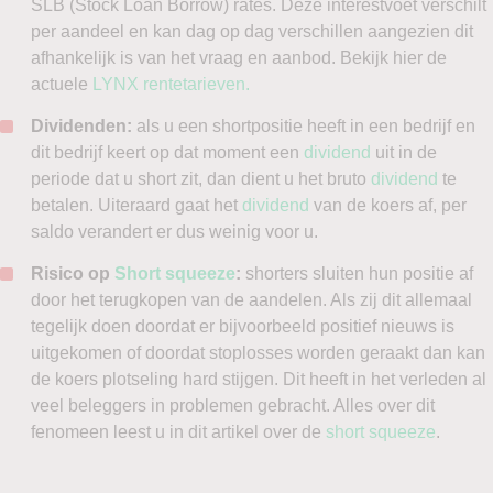
SLB (Stock Loan Borrow) rates. Deze interestvoet verschilt
per aandeel en kan dag op dag verschillen aangezien dit
afhankelijk is van het vraag en aanbod. Bekijk hier de
actuele
LYNX rentetarieven.
Dividenden:
als u een shortpositie heeft in een bedrijf en
dit bedrijf keert op dat moment een
dividend
uit in de
periode dat u short zit, dan dient u het bruto
dividend
te
betalen. Uiteraard gaat het
dividend
van de koers af, per
saldo verandert er dus weinig voor u.
Risico op
Short squeeze
:
shorters sluiten hun positie af
door het terugkopen van de aandelen. Als zij dit allemaal
tegelijk doen doordat er bijvoorbeeld positief nieuws is
uitgekomen of doordat stoplosses worden geraakt dan kan
de koers plotseling hard stijgen. Dit heeft in het verleden al
veel beleggers in problemen gebracht. Alles over dit
fenomeen leest u in dit artikel over de
short squeeze
.