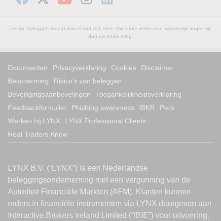
Let op: beleggen brengt risico's met zich mee. Uw totale verlies kan aanzienlijk hoger zijn
dan uw totale inleg.
Documenten
Privacyverklaring
Cookies
Disclaimer
Bescherming
Risico’s van beleggen
Beveiligingsaanbevelingen
Toegankelijkheidsverklaring
Feedbackformulier
Phishing awareness
IBKR
Pers
Werken bij LYNX
LYNX Professional Clients
Real Traders Know