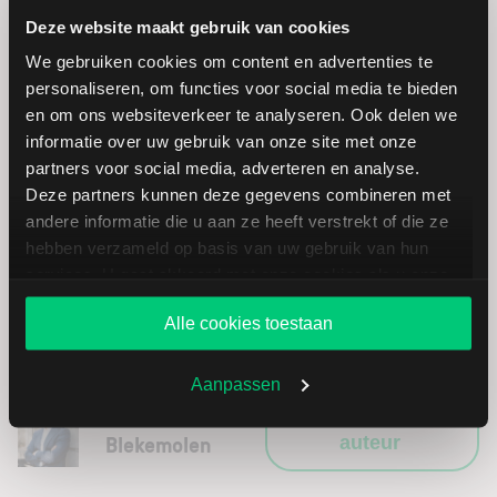
Deze website maakt gebruik van cookies
We gebruiken cookies om content en advertenties te
Wat is het verschil tussen Europese ETF-
personaliseren, om functies voor social media te bieden
opties en opties op Amerikaanse futures?
en om ons websiteverkeer te analyseren. Ook delen we
informatie over uw gebruik van onze site met onze
partners voor social media, adverteren en analyse.
Wat zijn micro futures en micro opties?
Deze partners kunnen deze gegevens combineren met
andere informatie die u aan ze heeft verstrekt of die ze
hebben verzameld op basis van uw gebruik van hun
Waar moet u op letten bij het handelen in
services. U gaat akkoord met onze cookies als u onze
deze producten?
website blijft gebruiken.
Alle cookies toestaan
Aanpassen
Justin
E-mail
Blekemolen
auteur