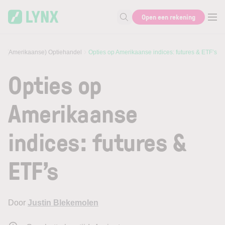
Skip to main content
Open een rekening
Zoek naar informatie
(Amerikaanse) Optiehandel
Opties op Amerikaanse indices: futures & ETF’s
Opties op
Amerikaanse
indices: futures &
ETF’s
Door
Justin Blekemolen