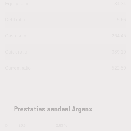
Equity ratio
84,34
Debt ratio
15,66
Cash ratio
264,45
Quick ratio
389,19
Current ratio
522,59
Prestaties aandeel Argenx
1D
20.6
2.83 %