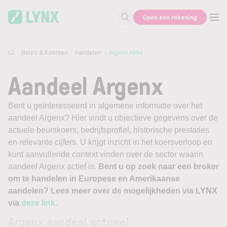
Skip to main content
Open een rekening
Zoek naar informatie
Beurs & Koersen
Aandelen
Argenx Aktie
Aandeel Argenx
Bent u geïnteresseerd in algemene informatie over het
aandeel Argenx? Hier vindt u objectieve gegevens over de
actuele beurskoers, bedrijfsprofiel, historische prestaties
en relevante cijfers. U krijgt inzicht in het koersverloop en
kunt aanvullende context vinden over de sector waarin
aandeel Argenx actief is.
Bent u op zoek naar een broker
om te handelen in Europese en Amerikaanse
aandelen? Lees meer over de mogelijkheden via LYNX
via
deze link
.
Argenx aandeel actueel