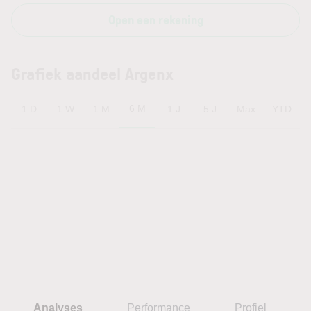
Open een rekening
Grafiek aandeel Argenx
6 M
1 D
1 W
1 M
1 J
5 J
Max
YTD
Analyses
Performance
Profiel