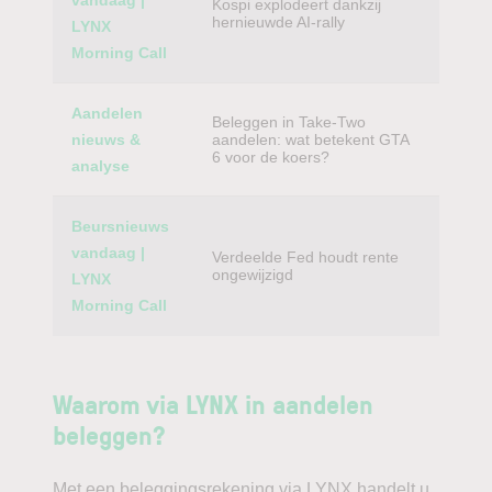
vandaag |
Kospi explodeert dankzij
hernieuwde AI-rally
LYNX
Morning Call
Aandelen
Beleggen in Take-Two
nieuws &
aandelen: wat betekent GTA
6 voor de koers?
analyse
Beursnieuws
vandaag |
Verdeelde Fed houdt rente
ongewijzigd
LYNX
Morning Call
Waarom via LYNX in aandelen
beleggen?
Met een beleggingsrekening via LYNX handelt u