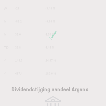
1W
-27
-3.48 %
1M
-82.2
-9.89 %
6M
32.6
4.55 %
YTD
31.8
4.44 %
1Y
149.6
24.97 %
5Y
487.4
186.6 %
Dividendstijging aandeel Argenx