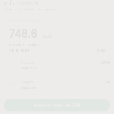
ISIN: NL0010832176
Tickercode: ARGX | Beurzen:
—
Laatste koersupdate:
05.08.2026 17:35
uur
748.6
EUR
Periode:
6 maanden
20.6
EUR
2.83
Hoogste
760.6
dagkoers
Laagste
734
dagkoers
Aandelen kopen via LYNX