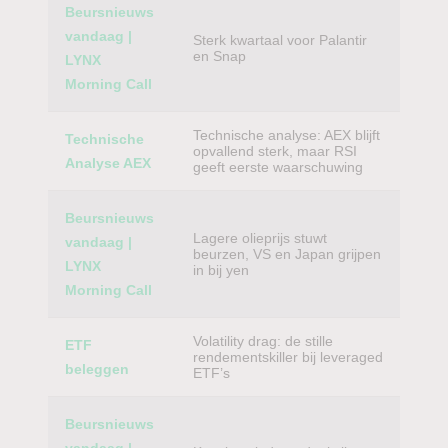
Beursnieuws
vandaag |
Sterk kwartaal voor Palantir
en Snap
LYNX
Morning Call
Technische analyse: AEX blijft
Technische
opvallend sterk, maar RSI
Analyse AEX
geeft eerste waarschuwing
Beursnieuws
Lagere olieprijs stuwt
vandaag |
beurzen, VS en Japan grijpen
LYNX
in bij yen
Morning Call
Volatility drag: de stille
ETF
rendementskiller bij leveraged
beleggen
ETF’s
Beursnieuws