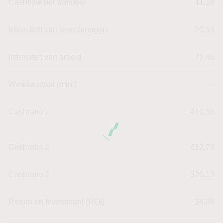
Cashflow per aandeel
11,18
Intensiteit van investeringen
20,54
Intensiteit van arbeid
79,46
Werkkapitaal (mln.)
--
Cashratio 1
410,58
Cashratio 2
412,79
Cashratio 3
326,19
Return on Investment (ROI)
14,88