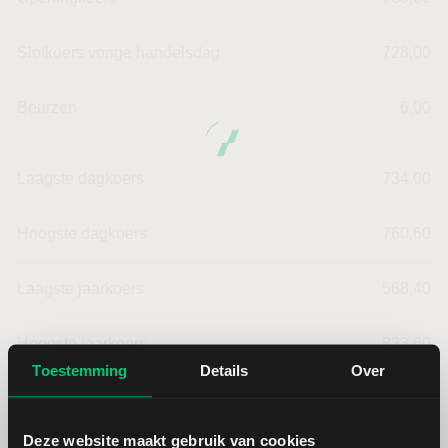
Slotkoers vorige handelsdag
728,00
Beurzen
6,00
Laagste dagkoers
734,00
Hoogste dagkoers
760,60
Laagste jaarkoers
568,40
Hoogste jaarkoers
833,60
Toestemming
Details
Over
Laagste koers 52 weken
544,20
Deze website maakt gebruik van cookies