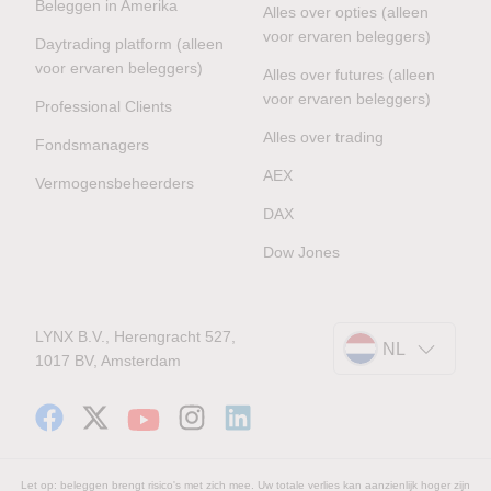
Beleggen in Amerika
Alles over opties (alleen
voor ervaren beleggers)
Daytrading platform (alleen
voor ervaren beleggers)
Alles over futures (alleen
voor ervaren beleggers)
Professional Clients
Alles over trading
Fondsmanagers
AEX
Vermogensbeheerders
DAX
Dow Jones
LYNX B.V., Herengracht 527,
NL
1017 BV, Amsterdam
Let op: beleggen brengt risico's met zich mee. Uw totale verlies kan aanzienlijk hoger zijn