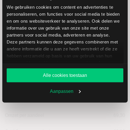
Hoogste koers 52 weken
833,60
We gebruiken cookies om content en advertenties te
personaliseren, om functies voor social media te bieden
Marktkapitalisatie (mld.)
45,39
en om ons websiteverkeer te analyseren. Ook delen we
informatie over uw gebruik van onze site met onze
partners voor social media, adverteren en analyse.
Deze partners kunnen deze gegevens combineren met
andere informatie die u aan ze heeft verstrekt of die ze
Argenx: fundamentele cijfers in
hebben verzameld op basis van uw gebruik van hun
EUR
services. U gaat akkoord met onze cookies als u onze
website blijft gebruiken.
Alle cookies toestaan
Dividendrendement
--
Aanpassen
Omzet ratio
30,41
Omzet per aandeel
69,30