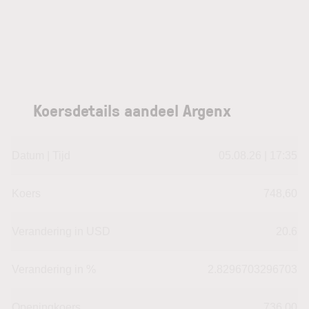
Koersdetails aandeel Argenx
Datum | Tijd
05.08.26 | 17:35
Koers
748,60
Verandering in USD
20.6
Verandering in %
2.8296703296703
Openingkoers
736,00