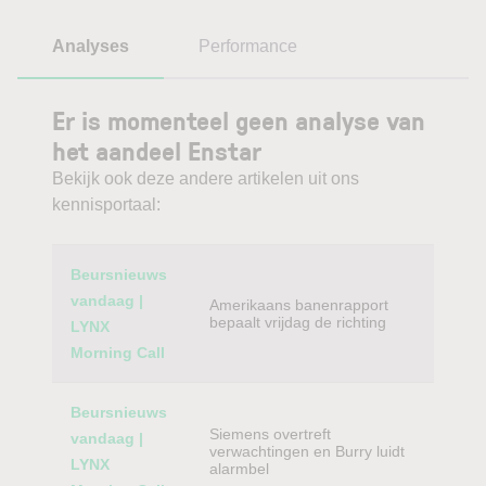
Analyses
Performance
Er is momenteel geen analyse van
het aandeel Enstar
Bekijk ook deze andere artikelen uit ons
kennisportaal:
Category
Titel
Beursnieuws
vandaag |
Amerikaans banenrapport
bepaalt vrijdag de richting
LYNX
Morning Call
Beursnieuws
Siemens overtreft
vandaag |
verwachtingen en Burry luidt
LYNX
alarmbel