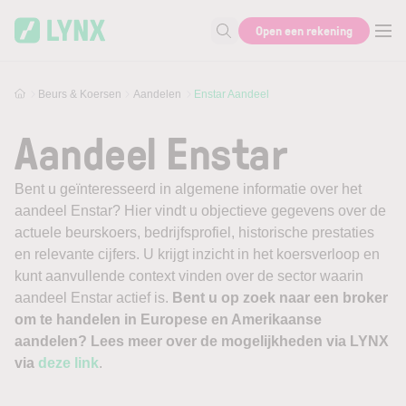
Skip to main content
Open een rekening
Zoek naar informatie
Beurs & Koersen
Aandelen
Enstar Aandeel
Aandeel Enstar
Bent u geïnteresseerd in algemene informatie over het
aandeel Enstar? Hier vindt u objectieve gegevens over de
actuele beurskoers, bedrijfsprofiel, historische prestaties
en relevante cijfers. U krijgt inzicht in het koersverloop en
kunt aanvullende context vinden over de sector waarin
aandeel Enstar actief is.
Bent u op zoek naar een broker
om te handelen in Europese en Amerikaanse
aandelen? Lees meer over de mogelijkheden via LYNX
via
deze link
.