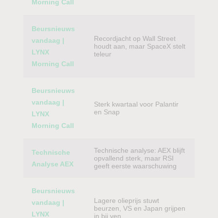
Morning Call
Beursnieuws
Recordjacht op Wall Street
vandaag |
houdt aan, maar SpaceX stelt
LYNX
teleur
Morning Call
Beursnieuws
vandaag |
Sterk kwartaal voor Palantir
en Snap
LYNX
Morning Call
Technische analyse: AEX blijft
Technische
opvallend sterk, maar RSI
Analyse AEX
geeft eerste waarschuwing
Beursnieuws
Lagere olieprijs stuwt
vandaag |
beurzen, VS en Japan grijpen
LYNX
in bij yen