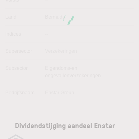
Land
Bermuda
Indices
--
Supersector
Verzekeringen
Subsector
Eigendoms-en
ongevallenverzekeringen
Bedrijfsnaam
Enstar Group
Dividendstijging aandeel Enstar