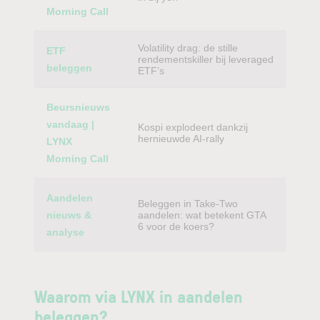
Morning Call
Volatility drag: de stille
ETF
rendementskiller bij leveraged
beleggen
ETF’s
Beursnieuws
vandaag |
Kospi explodeert dankzij
hernieuwde AI-rally
LYNX
Morning Call
Aandelen
Beleggen in Take-Two
nieuws &
aandelen: wat betekent GTA
6 voor de koers?
analyse
Waarom via LYNX in aandelen
beleggen?