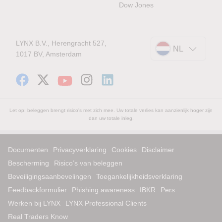
Dow Jones
LYNX B.V., Herengracht 527,
NL
1017 BV, Amsterdam
Let op: beleggen brengt risico's met zich mee. Uw totale verlies kan aanzienlijk hoger zijn
dan uw totale inleg.
Documenten
Privacyverklaring
Cookies
Disclaimer
Bescherming
Risico’s van beleggen
Beveiligingsaanbevelingen
Toegankelijkheidsverklaring
Feedbackformulier
Phishing awareness
IBKR
Pers
Werken bij LYNX
LYNX Professional Clients
Real Traders Know