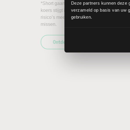
Deze partners kunnen deze g
*Short gaan in bijvoorbeeld het aandeel Per
verzameld op basis van uw ge
koers stijgt in plaats van daalt, kunnen de 
gebruiken.
risico’s mee te wegen in uw beleggingsbesl
missen.
Ontdek wat LYNX uniek maakt als b