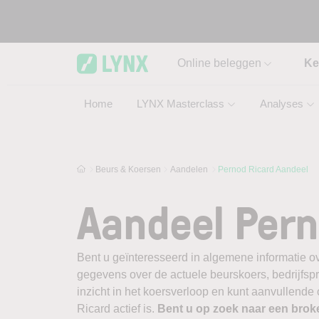
Skip to main content
Online beleggen
Ke
Home
LYNX Masterclass
Analyses
Beurs & Koersen
Aandelen
Pernod Ricard Aandeel
Aandeel Pern
Bent u geïnteresseerd in algemene informatie ov
gegevens over de actuele beurskoers, bedrijfsprofi
inzicht in het koersverloop en kunt aanvullende
Ricard actief is.
Bent u op zoek naar een brok