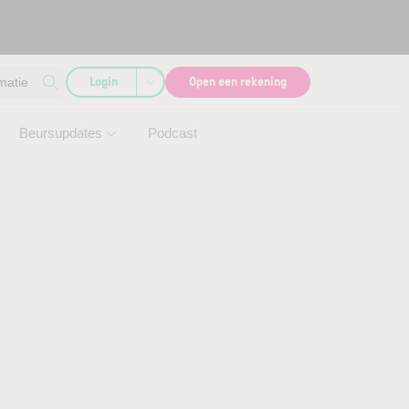
Login
Open een rekening
matie
Beursupdates
Podcast