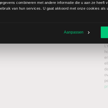
egevens combineren met andere informatie die u aan ze heeft ve
nod Ricard brengt extra risico’s met zich mee: als de
bruik van hun services. U gaat akkoord met onze cookies als u 
verliezen onbeperkt oplopen. Het is belangrijk om deze
issing en enkel te beleggen met kapitaal dat u kunt
Ik
n
Aanpassen
roker
a
n
L
h
en
el
de
o
p
pr