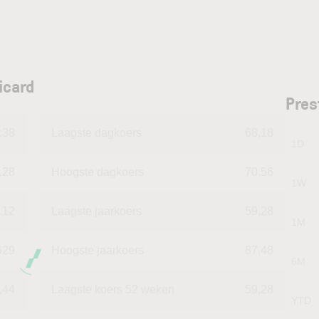
icard
Pres
:38
Laagste dagkoers
68,18
1D
,28
Hoogste dagkoers
70,56
1W
.12
Laagste jaarkoers
59,28
1M
629
Hoogste jaarkoers
87,48
6M
,44
Laagste koers 52 weken
59,28
YTD