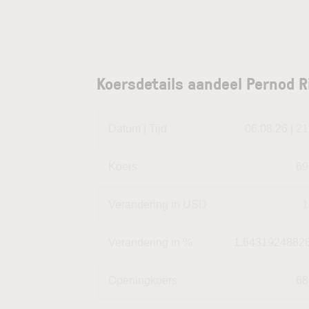
Koersdetails aandeel Pernod R
Datum | Tijd
06.08.26 | 21
Koers
69
Verandering in USD
1
Verandering in %
1.6431924882
Openingkoers
68