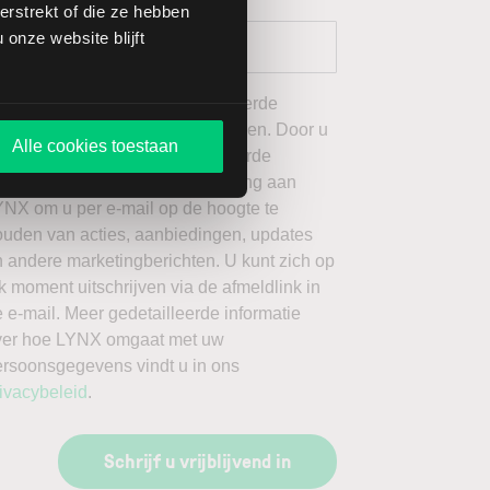
rstrekt of die ze hebben
onze website blijft
 wil graag de door mij geselecteerde
ieuwsbrieven van LYNX ontvangen. Door u
Alle cookies toestaan
an te melden voor de geselecteerde
ieuwsbrieven, geeft u toestemming aan
YNX om u per e-mail op de hoogte te
ouden van acties, aanbiedingen, updates
 andere marketingberichten. U kunt zich op
k moment uitschrijven via de afmeldlink in
 e-mail. Meer gedetailleerde informatie
ver hoe LYNX omgaat met uw
ersoonsgegevens vindt u in ons
ivacybeleid
.
Schrijf u vrijblijvend in