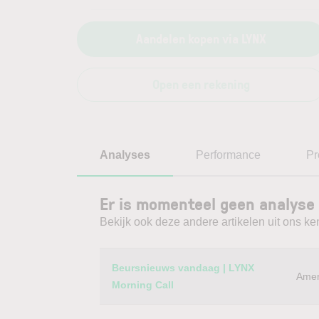
Aandelen kopen via LYNX
Open een rekening
Analyses
Performance
Pr
Er is momenteel geen analyse 
Bekijk ook deze andere artikelen uit ons ke
Category
Titel
Beursnieuws vandaag | LYNX
Amer
Morning Call