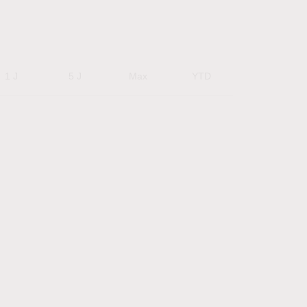
1 J
5 J
Max
YTD