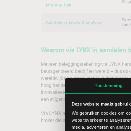
Kospi
Morning Call
Bele
Aandelen nieuws & analyse
koer
Waarom via LYNX in aandelen 
Met een beleggingsrekening via LYNX handel
beursgenoteerd bedrijf ter wereld – dus ook
wereldwijde beurzen koopt u buitenlandse a
hoog handelsvolume en een lage spread. Ha
Toestemming
innovatieve trading tools, waarmee u direc
een stijgende koers door long te gaan, of v
Deze website maakt gebruik
We gebruiken cookies om cont
Via LYNX maakt u de volgende stap in bele
websiteverkeer te analyseren
broker die aandelenbeleggers serieus neem
media, adverteren en analys