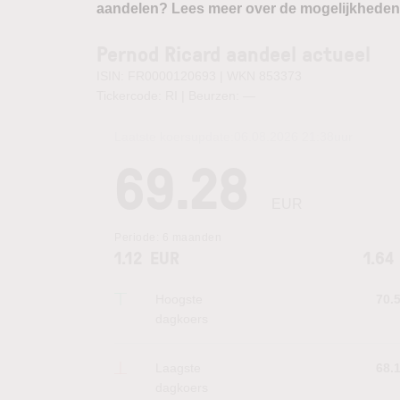
aandelen? Lees meer over de mogelijkheden
Pernod Ricard aandeel actueel
ISIN: FR0000120693 | WKN 853373
Tickercode: RI | Beurzen:
—
Laatste koersupdate:
06.08.2026 21:38
uur
69.28
EUR
Periode:
6 maanden
1.12
EUR
1.64
Hoogste
70.
dagkoers
Laagste
68.
dagkoers