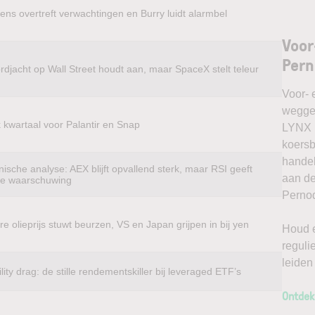
ens overtreft verwachtingen en Burry luidt alarmbel
Voor
Pern
rdjacht op Wall Street houdt aan, maar SpaceX stelt teleur
Voor- 
weggel
k kwartaal voor Palantir en Snap
LYNX k
koersb
handel
ische analyse: AEX blijft opvallend sterk, maar RSI geeft
aan de
te waarschuwing
Pernod
e olieprijs stuwt beurzen, VS en Japan grijpen in bij yen
Houd e
reguli
leiden
ility drag: de stille rendementskiller bij leveraged ETF’s
Ontdek