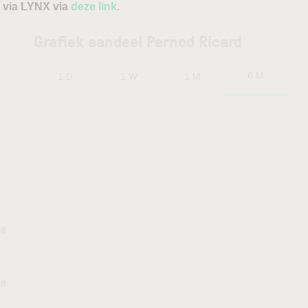
 via LYNX via
deze link
.
Grafiek aandeel Pernod Ricard
6 M
1 D
1 W
1 M
56
18