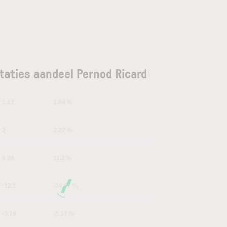
taties aandeel Pernod Ricard
1.12
1.64 %
2
2.97 %
6.98
11.2 %
-12.1
-14.87 %
-3.78
-5.17 %