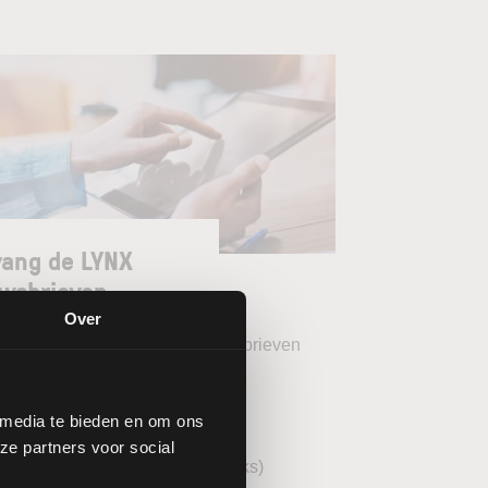
ang de LYNX
wsbrieven
Over
teer uw gewenste LYNX Nieuwsbrieven
eekoverzicht (wekelijks)
 media te bieden en om ons
YNX Morning Call (dagelijks)
ze partners voor social
echnische analyse AEX (wekelijks)