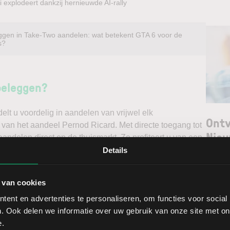
 explodeert dankzij hernieuwde AI-rally
ggen in Take-Two aandelen: wat betekent GTA 6 voor de
s?
beleggen?
t u voordelig in aandelen van vrijwel elk
Ontv
 van het aandeel Pernod Ricard. Met directe toegang tot
Nieu
andelen direct op de thuismarkt. Zo profiteert u van een
ndelen doet u daarnaast via een stabiel platform met
Details
t gedegen analyses kunt maken. Belegt u met het oog op
Selec
erwacht u een dalende koers en gaat u short*?
 van cookies
W
ent en advertenties te personaliseren, om functies voor social
ggen. Ontdek alle voordelen van beleggen via een
L
. Ook delen we informatie over uw gebruik van onze site met on
t.
T
e.