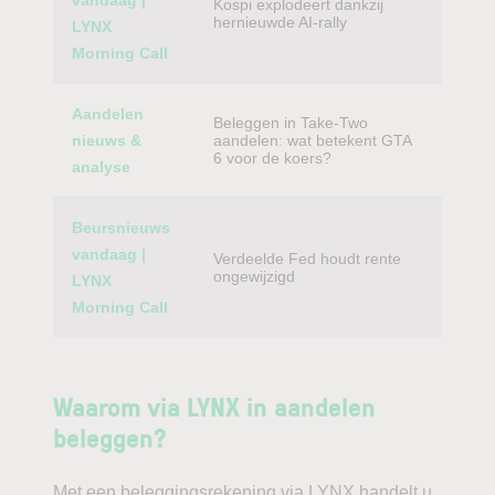
vandaag |
Kospi explodeert dankzij
hernieuwde AI-rally
LYNX
Morning Call
Aandelen
Beleggen in Take-Two
nieuws &
aandelen: wat betekent GTA
6 voor de koers?
analyse
Beursnieuws
vandaag |
Verdeelde Fed houdt rente
ongewijzigd
LYNX
Morning Call
Waarom via LYNX in aandelen
beleggen?
Met een beleggingsrekening via LYNX handelt u