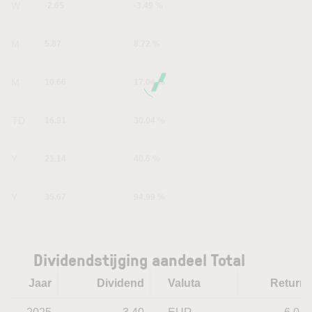
1W
-2.65
-3.49 %
1M
5.87
8.72 %
6M
10.66
17.04 %
YTD
16.91
30.04 %
1Y
21.14
40.6 %
5Y
35.67
94.99 %
Dividendstijging aandeel Total
Jaar
Dividend
Valuta
Return