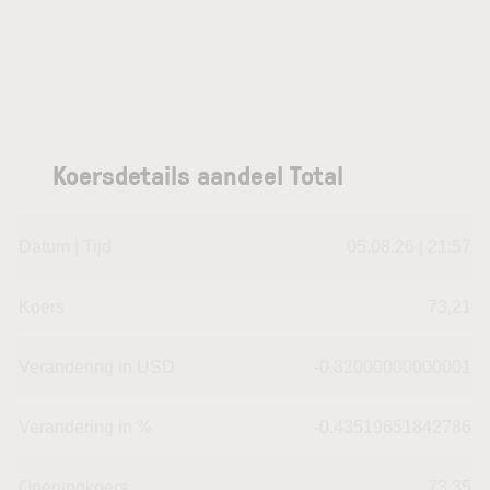
Koersdetails aandeel Total
Datum | Tijd
05.08.26 | 21:57
Koers
73,21
Verandering in USD
-0.32000000000001
Verandering in %
-0.43519651842786
Openingkoers
73,35