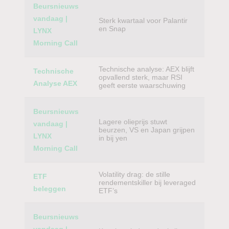
Beursnieuws
vandaag |
Sterk kwartaal voor Palantir
en Snap
LYNX
Morning Call
Technische analyse: AEX blijft
Technische
opvallend sterk, maar RSI
Analyse AEX
geeft eerste waarschuwing
Beursnieuws
Lagere olieprijs stuwt
vandaag |
beurzen, VS en Japan grijpen
LYNX
in bij yen
Morning Call
Volatility drag: de stille
ETF
rendementskiller bij leveraged
beleggen
ETF’s
Beursnieuws