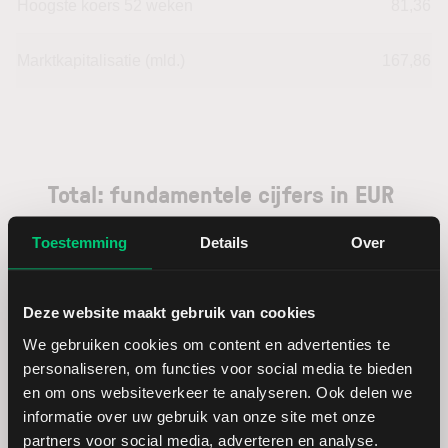
Hoogste koers 52 weken
81,36
Marktkapitalisatie (mld.)
167,86
Total: fundamentele cijfers in EUR
Toestemming
Details
Over
Dividendrendement
--
Deze website maakt gebruik van cookies
Omzet ratio
6,52
We gebruiken cookies om content en advertenties te
personaliseren, om functies voor social media te bieden
Omzet per aandeel
91,81
en om ons websiteverkeer te analyseren. Ook delen we
informatie over uw gebruik van onze site met onze
Cashflow per aandeel
12,48
partners voor social media, adverteren en analyse.