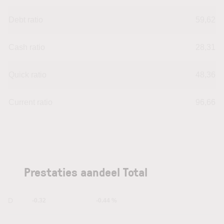
Debt ratio
59,62
Cash ratio
28,31
Quick ratio
48,36
Current ratio
96,66
Prestaties aandeel Total
1D
-0.32
-0.44 %