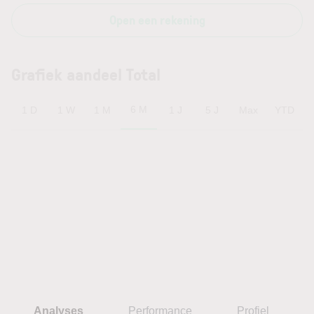
Open een rekening
Grafiek aandeel Total
6 M
1 D
1 W
1 M
1 J
5 J
Max
YTD
Analyses
Performance
Profiel