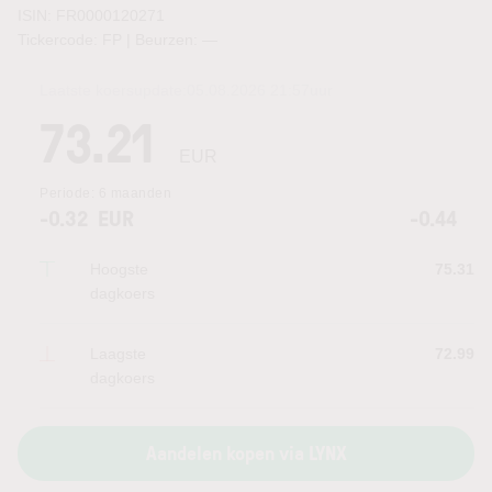
ISIN: FR0000120271
Tickercode: FP | Beurzen:
—
Laatste koersupdate:
05.08.2026 21:57
uur
73.21
EUR
Periode:
6 maanden
-0.32
EUR
-0.44
Hoogste
75.31
dagkoers
Laagste
72.99
dagkoers
Aandelen kopen via LYNX