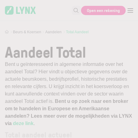
Skip to main content
Open een rekening
Zoek naar informatie
Beurs & Koersen
Aandelen
Total Aandeel
Aandeel Total
Bent u geïnteresseerd in algemene informatie over het
aandeel Total? Hier vindt u objectieve gegevens over de
actuele beurskoers, bedrijfsprofiel, historische prestaties
en relevante cijfers. U krijgt inzicht in het koersverloop en
kunt aanvullende context vinden over de sector waarin
aandeel Total actief is.
Bent u op zoek naar een broker
om te handelen in Europese en Amerikaanse
aandelen? Lees meer over de mogelijkheden via LYNX
via
deze link
.
Total aandeel actueel