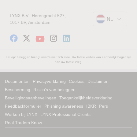
LYNX B.V., Herengracht 527,
NL
1017 BV, Amsterdam
Let op: beleggen brengt risico's met zich mee. Uw totale verlies kan aanzienlijk hoger zijn
dan uw totale inleg.
Documenten
Privacyverklaring
Cookies
Disclaimer
Bescherming
Risico’s van beleggen
Beveiligingsaanbevelingen
Toegankelijkheidsverklaring
Feedbackformulier
Phishing awareness
IBKR
Pers
Werken bij LYNX
LYNX Professional Clients
Real Traders Know