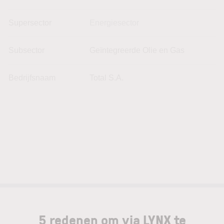
Supersector
Energiesector
Subsector
Geïntegreerde Olie en Gas
Bedrijfsnaam
Total S.A.
5 redenen om via LYNX te