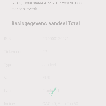
(9,8%). Total stelde eind 2017 zo’n 98.000
mensen tewerk.
Basisgegevens aandeel Total
ISIN
FR0000120271
Tickercode
FP
Type
aandeel
Valuta
EUR
Land
Frankreich
Indices
CAC 40,
Euro Top 50