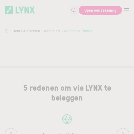
Skip to main content
Open een rekening
Zoek naar informatie
Beurs & Koersen
Aandelen
Aandelen Trends
5 redenen om via LYNX te
beleggen