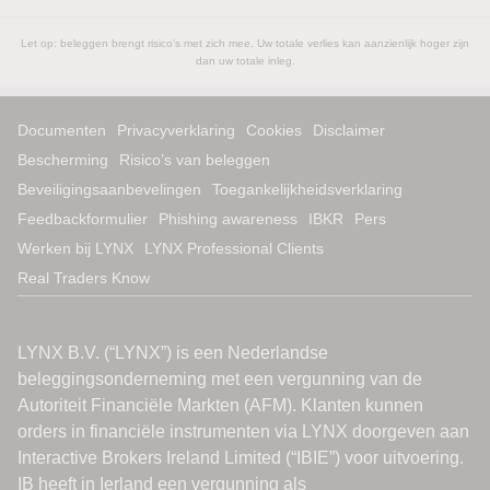
Let op: beleggen brengt risico's met zich mee. Uw totale verlies kan aanzienlijk hoger zijn
dan uw totale inleg.
Documenten
Privacyverklaring
Cookies
Disclaimer
Bescherming
Risico’s van beleggen
Beveiligingsaanbevelingen
Toegankelijkheidsverklaring
Feedbackformulier
Phishing awareness
IBKR
Pers
Werken bij LYNX
LYNX Professional Clients
Real Traders Know