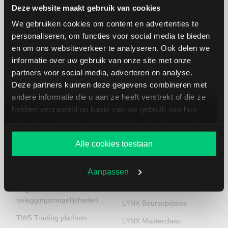
instrumenten via één beleggingsrekening. Klanten kunnen
Deze website maakt gebruik van cookies
gebruikmaken van een handelsplatform met analysetools,
We gebruiken cookies om content en advertenties te
trading apps en (realtime) koersinformatie. Naast
personaliseren, om functies voor social media te bieden
brokerage-diensten biedt LYNX toegang tot beursnieuws,
en om ons websiteverkeer te analyseren. Ook delen we
marktanalyses en educatieve content via het LYNX Beurs &
informatie over uw gebruik van onze site met onze
Kennisportaal. Hier vindt u informatie over de Nederlandse,
partners voor social media, adverteren en analyse.
Belgische, Amerikaanse en Aziatische markten. LYNX biedt
Deze partners kunnen deze gegevens combineren met
geen beleggingsadvies. U bent te allen tijde verantwoordelijk
voor uw eigen beleggingsbeslissingen. Beleggen brengt
andere informatie die u aan ze heeft verstrekt of die ze
risico’s met zich mee. Het is mogelijk dat u meer dan uw
hebben verzameld op basis van uw gebruik van hun
inleg verliest. Resultaten uit het verleden bieden geen
services. U gaat akkoord met onze cookies als u onze
garantie voor de toekomst.
website blijft gebruiken.
Alle cookies toestaan
Online beleggen
Educatie &
inspiratie
Aanpassen
Uitgebreide
beleggingsmogelijkheden
LYNX Beursupdates
TWS Trading platform
LYNX Masterclass