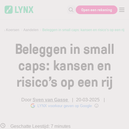
Skip to main content
Open een rekening
Zoek naar informatie
s & Koersen
Aandelen
Beleggen in small caps: kansen en risico’s op een rij
Beleggen in small
caps: kansen en
risico’s op een rij
Door
Sven van Gasse
20-03-2025
LYNX voorkeur geven op Google
Geschatte Leestijd:
7
minutes