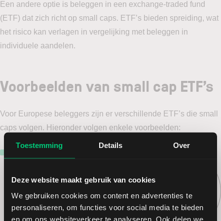
Een andere optie is beleggen in een exchange-traded fund
(ETF) dat zich richt op small caps. ETF’s bieden spreiding, wat
het risico kan verlagen in vergelijking met beleggen in
individuele aandelen.
Voorbeelden van small cap ETF’s
Voor Europese beleggers zijn er verschillende ETF’s die small
caps volgen. Hieronder volgen enkele voorbeelden:
Toestemming
Details
Over
iShares MSCI World Small
Cap UCITS ETF (WSML)
Deze ETF biedt blootstelling
Deze website maakt gebruik van cookies
aan een breed scala van small
We gebruiken cookies om content en advertenties te
cap bedrijven uit 23 ontwikkelde
personaliseren, om functies voor social media te bieden
markten wereldwijd. De ETF
en om ons websiteverkeer te analyseren. Ook delen we