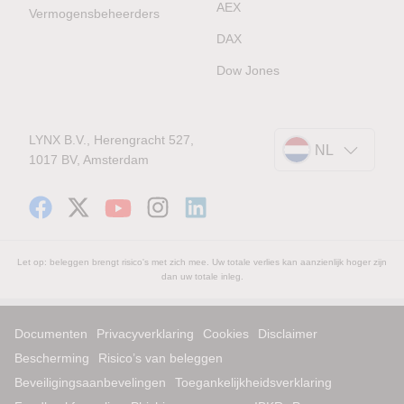
AEX
Vermogensbeheerders
DAX
Dow Jones
LYNX B.V., Herengracht 527,
NL
1017 BV, Amsterdam
Let op: beleggen brengt risico's met zich mee. Uw totale verlies kan aanzienlijk hoger zijn
dan uw totale inleg.
Documenten
Privacyverklaring
Cookies
Disclaimer
Bescherming
Risico’s van beleggen
Beveiligingsaanbevelingen
Toegankelijkheidsverklaring