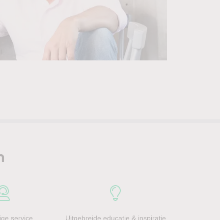
n
ge service
Uitgebreide educatie & inspiratie