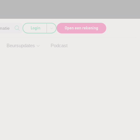
Login
Open een rekening
matie
Beursupdates
Podcast