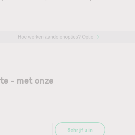
Hoe werken aandelenopties? Opties handelen op aande
gte - met onze
Schrijf u in