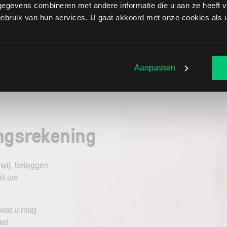
kaanse handel, deze duurt tot 22:00 uur.
egevens combineren met andere informatie die u aan ze heeft ve
bruik van hun services. U gaat akkoord met onze cookies als u 
rkten is 1 PIP (Percentage In Points), wat een minimale
rbancaire markt zijn echter nog kleinere
elijk om tegen 5 getallen achter de komma te handelen.
rs 1,27305.
Aanpassen
ngsrekening
 wij, beleggen
it uw
 wat u mag
ief