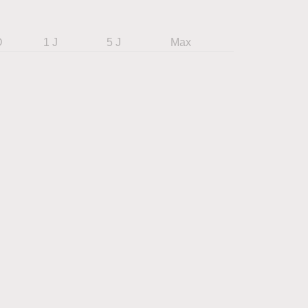
D
1 J
5 J
Max