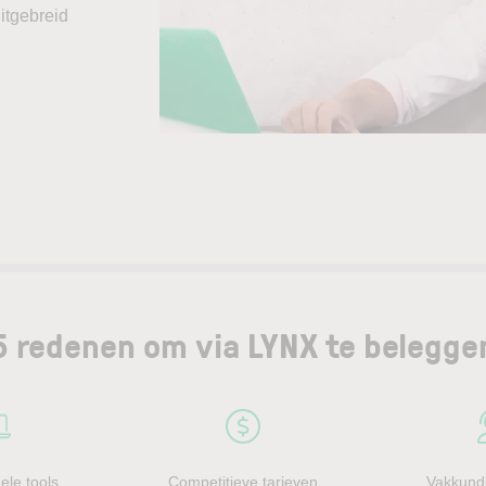
itgebreid
5 redenen om via LYNX te belegge
ele tools
Competitieve tarieven
Vakkundi