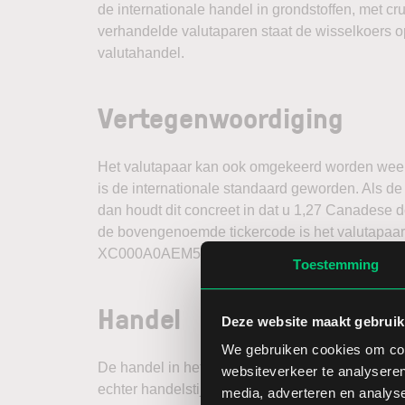
de internationale handel in grondstoffen, met cru
verhandelde valutaparen staat de wisselkoers o
valutahandel.
Vertegenwoordiging
Het valutapaar kan ook omgekeerd worden w
is de internationale standaard geworden. Als d
dan houdt dit concreet in dat u 1,27 Canadese d
de bovengenoemde tickercode is het valutapaar
XC000A0AEM51.
Toestemming
Handel
Deze website maakt gebruik
We gebruiken cookies om cont
De handel in het valutapaar vindt 24 uur per dag
websiteverkeer te analyseren
echter handelstijden waarbij het handelsvolume 
media, adverteren en analys