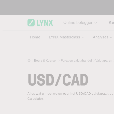
Skip to main content
Online beleggen
Ke
Home
LYNX Masterclass
Analyses
Beurs & Koersen
Forex en valutahandel
Valutaparen
USD/CAD
Alles wat u moet weten over het USD/CAD valutapaar: de 
Calculator.