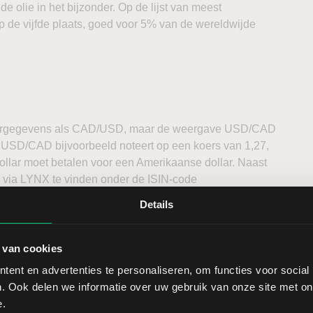
de olie in het bijzonder. Op de lijst van meest
p de vijfde plaats, goed voor 5% van de wereldwijde
eergegevens als CAD/USD, maar de weergave USD/CAD
e USD/CAD bijvoorbeeld noteert op een koers van 1,27,
ollar moet betalen voor een Amerikaanse dollar. Naast
 via LYNX te vinden onder de ISIN-code
Details
 van cookies
ent en advertenties te personaliseren, om functies voor social
 plaats. Vanwege de verschillende tijdzones zijn er
. Ook delen we informatie over uw gebruik van onze site met on
relatief hoger ligt. De Europese handel begint om 08:00
e.