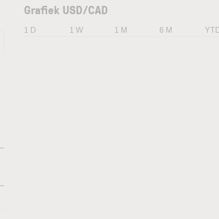
Grafiek USD/CAD
1 D
1 W
1 M
6 M
YT
--
--