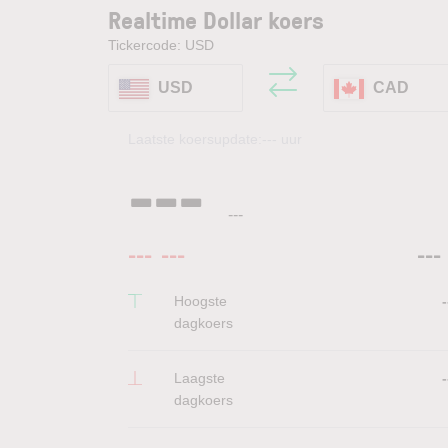
Realtime Dollar koers
Tickercode: USD
USD
CAD
Laatste koersupdate:
---
uur
---
---
---
---
---
Hoogste
-
dagkoers
Laagste
-
dagkoers