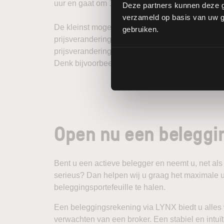
uur en gaat om 13:00 uur over in de Noord-Ameri
Deze partners kunnen deze g
verzameld op basis van uw ge
De kleinst mogelijke verandering op de futurema
gebruiken.
prijsverandering van 0,0001 betekent. Op de inte
prijsveranderingen mogelijk. Dit maakt het mog
Denk bijvoorbeeld aan een uitvoering op de koe
Open nu een beleggi
Bent u een actieve belegger en neemt u, net als
serieus? Dan helpen wij u graag het maximale u
beleggingsportefeuille te halen.
Een beleggingsrekening via LYNX biedt u alles
verwachten van een broker. Een stabiel en intuït