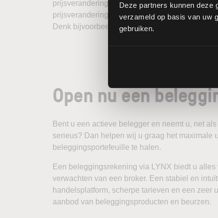
prijsverandering van 0,0001 betekent. Op de inte
Deze partners kunnen deze g
prijsveranderingen mogelijk. Dit maakt het mog
verzameld op basis van uw ge
Denk bijvoorbeeld aan een uitvoering op de koe
gebruiken.
Open nu een beleggi
Bent u een actieve belegger en neemt u, net als
serieus? Dan helpen wij u graag het maximale u
beleggingsportefeuille te halen.
Een beleggingsrekening via LYNX biedt u alles
verwachten van een broker. Een stabiel en intuït
handelsplatform, scherpe tarieven en een zeer u
aanbod van beleggingsproducten en beurzen.