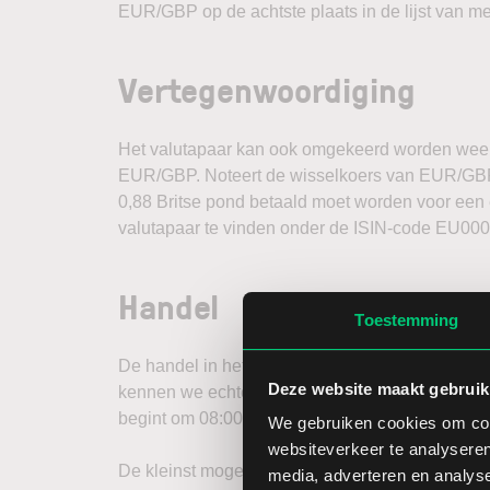
EUR/GBP op de achtste plaats in de lijst van me
Vertegenwoordiging
Het valutapaar kan ook omgekeerd worden weerg
EUR/GBP. Noteert de wisselkoers van EUR/GBP b
0,88 Britse pond betaald moet worden voor een
valutapaar te vinden onder de ISIN-code EU00
Handel
Toestemming
De handel in het valutapaar EUR/GBP vindt 24 u
Deze website maakt gebruik
kennen we echter een piekmoment waarin de ha
begint om 08:00 uur, die vervolgens over gaat in
We gebruiken cookies om cont
websiteverkeer te analyseren
De kleinst mogelijke verandering op de futurema
media, adverteren en analys