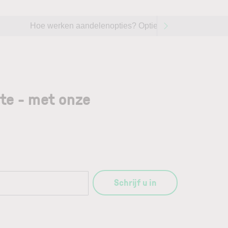
Hoe werken aandelenopties? Opties handelen op aande
gte - met onze
Schrijf u in