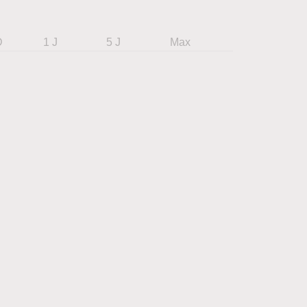
D
1 J
5 J
Max