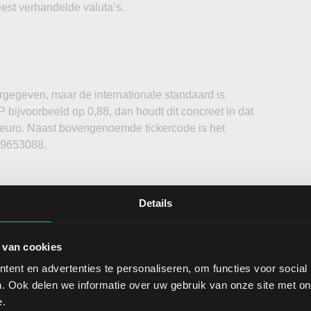
est verhandelde valuta’s.
egeven, maar de internationale standaard is
ijvoorbeeld op 0,88, dan houdt dit concreet in dat
 euro. Naast bovengenoemde tickercode is het
09653088.
Details
ur per dag plaats. Vanwege de verschillende tijdzones
 van cookies
ndelsvolumes het hoogste liggen. De Europese handel
 de handel in de VS. Deze loopt tot 22:00 uur.
ent en advertenties te personaliseren, om functies voor social
. Ook delen we informatie over uw gebruik van onze site met on
rkten is 1 PIP (Percentage In Points), wat een minimale
e.