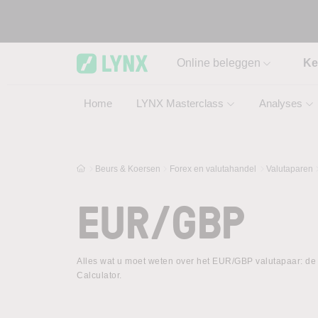
Skip to main content
Online beleggen
Ke
Home
LYNX Masterclass
Analyses
Beurs & Koersen
Forex en valutahandel
Valutaparen
EUR/GBP
Alles wat u moet weten over het EUR/GBP valutapaar: de 
Calculator.