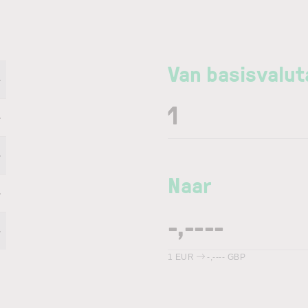
Van basisvalut
-
-
-
Naar
-
-
1
EUR
-,----
GBP