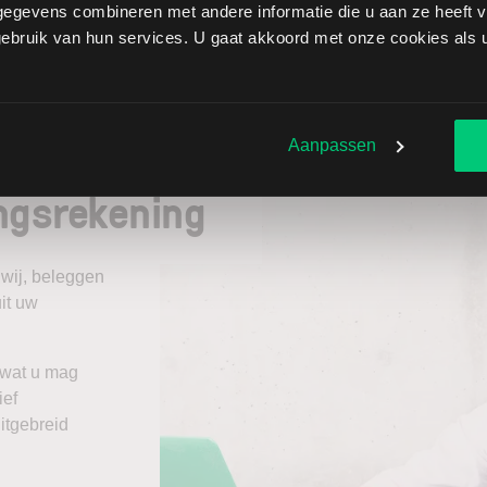
rbancaire markt zijn echter nog kleinere
egevens combineren met andere informatie die u aan ze heeft ve
elijk om tegen 5 getallen achter de komma te handelen.
bruik van hun services. U gaat akkoord met onze cookies als u 
rs 0,88004.
Aanpassen
ngsrekening
 wij, beleggen
it uw
 wat u mag
ief
itgebreid