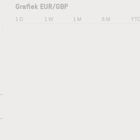
Grafiek EUR/GBP
1 D
1 W
1 M
6 M
YT
--
--