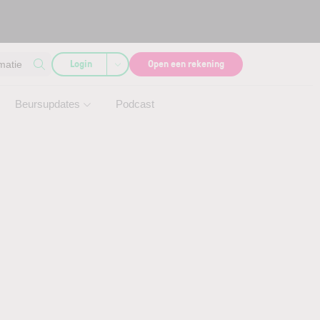
Login
Open een rekening
matie
Beursupdates
Podcast