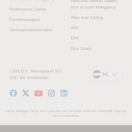
Alles over futures (alleen
voor ervaren beleggers)
Professional Clients
Alles over trading
Fondsmanagers
AEX
Vermogensbeheerders
DAX
Dow Jones
LYNX B.V., Herengracht 527,
NL
1017 BV, Amsterdam
Let op: beleggen brengt risico's met zich mee. Uw totale verlies kan aanzienlijk hoger zijn
dan uw totale inleg.