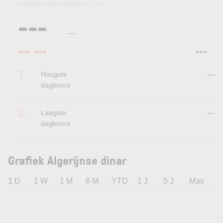
Laatste koersupdate:
---
uur
---
---
---
---
---
Hoogste
---
dagkoers
Laagste
---
dagkoers
Grafiek Algerijnse dinar
1 D
1 W
1 M
6 M
YTD
1 J
5 J
Max