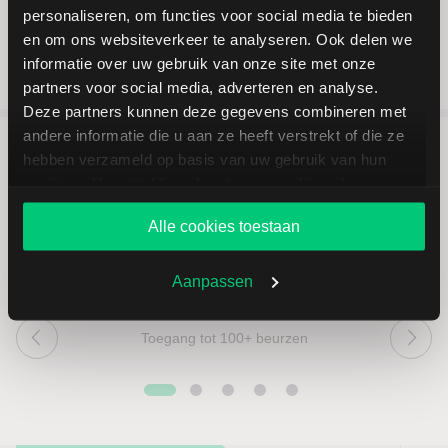
personaliseren, om functies voor social media te bieden
en om ons websiteverkeer te analyseren. Ook delen we
informatie over uw gebruik van onze site met onze
partners voor social media, adverteren en analyse.
Deze partners kunnen deze gegevens combineren met
andere informatie die u aan ze heeft verstrekt of die ze
hebben verzameld op basis van uw gebruik van hun
5 redenen om via LYNX te
services. U gaat akkoord met onze cookies als u onze
beleggen
website blijft gebruiken.
Alle cookies toestaan
Aanpassen
Toegang tot 100+ beurzen