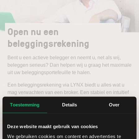
Open nu een
beleggingsrekening
Bent u een actieve belegger en neemt u, net als wij,
beleggen serieus? Dan helpen wij u graag het maximale
uit uw beleggingsportefeuille te halen.
Een beleggingsrekening via LYNX biedt u alles wat u
mag verwachten van een broker. Een stabiel en intuïtief
handelsplatform, scherpe tarieven en een zeer
Toestemming
Details
Over
uitgebreid aanbod van beleggingsproducten en
beurzen.
Deze website maakt gebruik van cookies
Open een beleggingsrekening
We gebruiken cookies om content en advertenties te