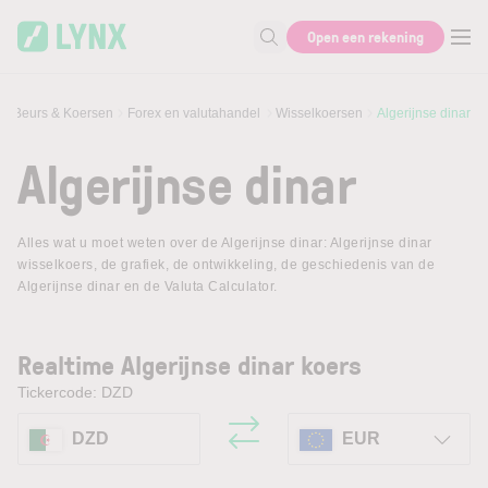
Skip to main content
Open een rekening
Zoek naar informatie
Beurs & Koersen
Forex en valutahandel
Wisselkoersen
Algerijnse dinar
Algerijnse dinar
Alles wat u moet weten over de Algerijnse dinar: Algerijnse dinar
wisselkoers, de grafiek, de ontwikkeling, de geschiedenis van de
Algerijnse dinar en de Valuta Calculator.
Realtime Algerijnse dinar koers
Tickercode: DZD
DZD
EUR