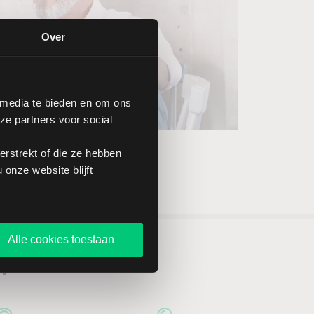
Over
 media te bieden en om ons
ze partners voor social
rstrekt of die ze hebben
onze website blijft
Alle cookies toestaan
n