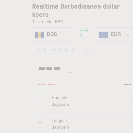
Realtime Barbadiaanse dollar
koers
Tickercode: BBD
BBD
EUR
Laatste koersupdate:
---
uur
---
---
---
---
---
Hoogste
-
dagkoers
Laagste
-
dagkoers