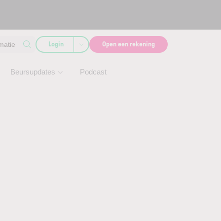
Login
Open een rekening
matie
Beursupdates
Podcast