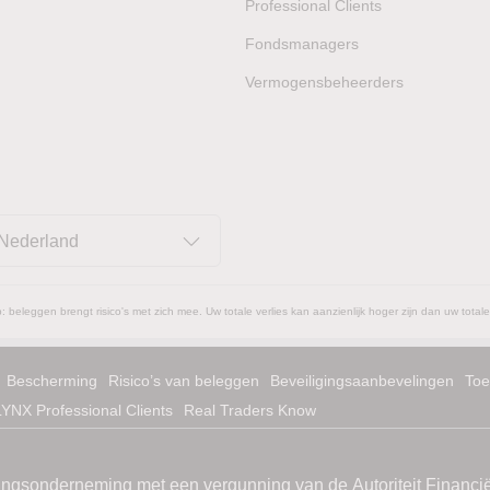
Professional Clients
Fondsmanagers
Vermogensbeheerders
Nederland
: beleggen brengt risico's met zich mee. Uw totale verlies kan aanzienlijk hoger zijn dan uw totale
Bescherming
Risico’s van beleggen
Beveiligingsaanbevelingen
Toe
LYNX Professional Clients
Real Traders Know