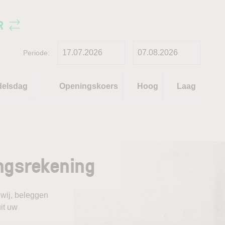
R
Periode:
delsdag
Openingskoers
Hoog
Laag
ngsrekening
 wij, beleggen
it uw