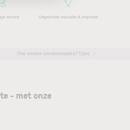
ge service
Uitgebreide educatie & inspiratie
Hoe werken aandelenopties? Opties handelen op aande
gte - met onze