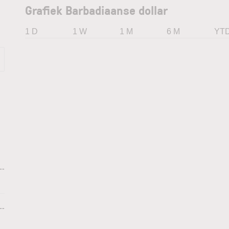
Grafiek Barbadiaanse dollar
1 D
1 W
1 M
6 M
YT
--
--