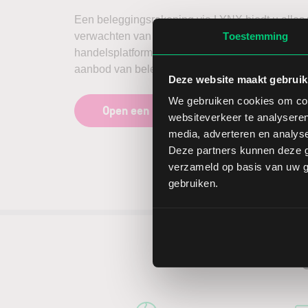
Een beleggingsrekening via LYNX biedt u alles
verwachten van een broker. Een stabiel en intuït
Toestemming
handelsplatform, scherpe tarieven en een zeer u
aanbod van beleggingsproducten en beurzen.
Deze website maakt gebruik
We gebruiken cookies om cont
Open een beleggingsrekening
websiteverkeer te analyseren
media, adverteren en analys
Deze partners kunnen deze g
verzameld op basis van uw ge
gebruiken.