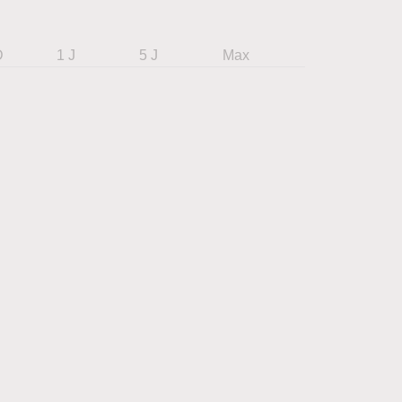
D
1 J
5 J
Max