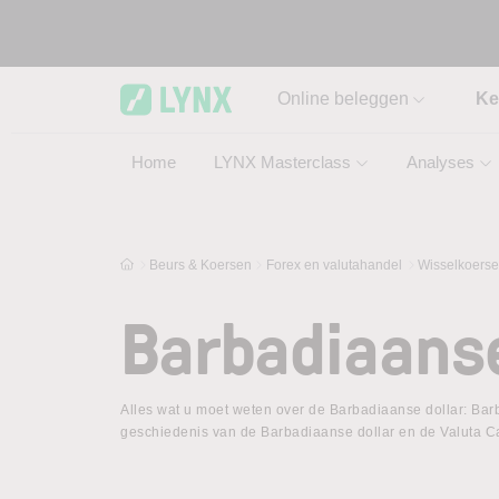
Skip to main content
Online beleggen
Ke
Home
LYNX Masterclass
Analyses
Beurs & Koersen
Forex en valutahandel
Wisselkoers
Barbadiaanse
Alles wat u moet weten over de Barbadiaanse dollar: Barb
geschiedenis van de Barbadiaanse dollar en de Valuta Ca