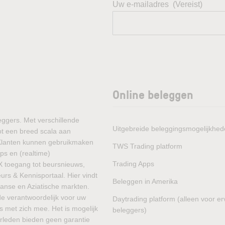
Uw e-mailadres
(Vereist)
Online beleggen
eggers. Met verschillende
Uitgebreide beleggingsmogelijkhe
ot een breed scala aan
 Klanten kunnen gebruikmaken
TWS Trading platform
ps en (realtime)
Trading Apps
X toegang tot beursnieuws,
rs & Kennisportaal. Hier vindt
Beleggen in Amerika
aanse en Aziatische markten.
de verantwoordelijk voor uw
Daytrading platform (alleen voor e
s met zich mee. Het is mogelijk
beleggers)
verleden bieden geen garantie