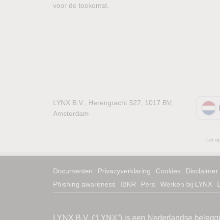
voor de toekomst.
LYNX B.V., Herengracht 527, 1017 BV,
Amsterdam
Let op
Documenten
Privacyverklaring
Cookies
Disclaimer
Phishing awareness
IBKR
Pers
Werken bij LYNX