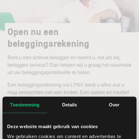
Open nu een
beleggingsrekening
Bent u een actieve belegger en neemt u, net als wij,
beleggen serieus? Dan helpen wij u graag het maximale
uit uw beleggingsportefeuille te halen.
Een beleggingsrekening via LYNX biedt u alles wat u
mag verwachten van een broker. Een stabiel en intuïtief
handelsplatform, scherpe tarieven en een zeer
Toestemming
Details
Over
uitgebreid aanbod van beleggingsproducten en
beurzen.
Deze website maakt gebruik van cookies
Open een beleggingsrekening
We gebruiken cookies om content en advertenties te