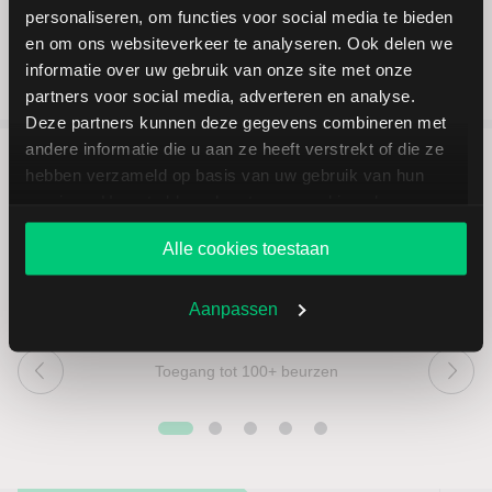
personaliseren, om functies voor social media te bieden
en om ons websiteverkeer te analyseren. Ook delen we
informatie over uw gebruik van onze site met onze
partners voor social media, adverteren en analyse.
Deze partners kunnen deze gegevens combineren met
andere informatie die u aan ze heeft verstrekt of die ze
hebben verzameld op basis van uw gebruik van hun
5 redenen om via LYNX te
services. U gaat akkoord met onze cookies als u onze
beleggen
website blijft gebruiken.
Alle cookies toestaan
Aanpassen
Toegang tot 100+ beurzen