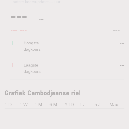
Laatste koersupdate:
---
uur
---
---
---
---
---
Hoogste
---
dagkoers
Laagste
---
dagkoers
Grafiek Cambodjaanse riel
1 D
1 W
1 M
6 M
YTD
1 J
5 J
Max