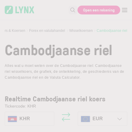
Skip to main content
Open een rekening
Zoek naar informatie
eurs & Koersen
Forex en valutahandel
Wisselkoersen
Cambodjaanse riel
Cambodjaanse riel
Alles wat u moet weten over de Cambodjaanse riel: Cambodjaanse
riel wisselkoers, de grafiek, de ontwikkeling, de geschiedenis van de
Cambodjaanse riel en de Valuta Calculator.
Realtime Cambodjaanse riel koers
Tickercode: KHR
KHR
EUR