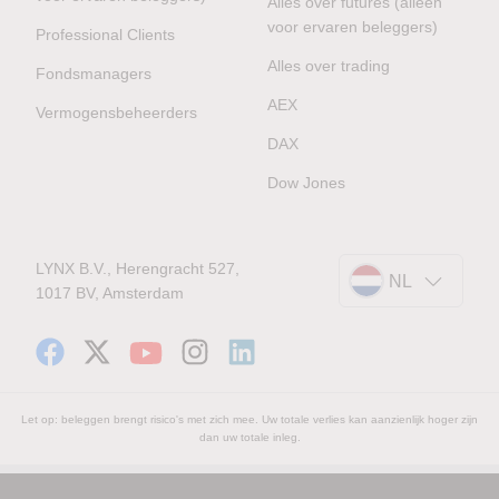
Alles over futures (alleen
voor ervaren beleggers)
Professional Clients
Alles over trading
Fondsmanagers
AEX
Vermogensbeheerders
DAX
Dow Jones
LYNX B.V., Herengracht 527,
NL
1017 BV, Amsterdam
Let op: beleggen brengt risico's met zich mee. Uw totale verlies kan aanzienlijk hoger zijn
dan uw totale inleg.