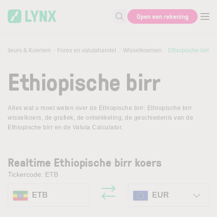
Skip to main content
Open een rekening
Zoek naar informatie
Beurs & Koersen
Forex en valutahandel
Wisselkoersen
Ethiopische birr
Ethiopische birr
Alles wat u moet weten over de Ethiopische birr: Ethiopische birr
wisselkoers, de grafiek, de ontwikkeling, de geschiedenis van de
Ethiopische birr en de Valuta Calculator.
Realtime Ethiopische birr koers
Tickercode: ETB
ETB
EUR