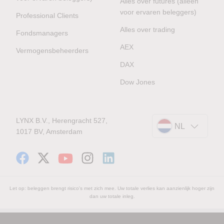
Alles over futures (alleen
voor ervaren beleggers)
Professional Clients
Alles over trading
Fondsmanagers
AEX
Vermogensbeheerders
DAX
Dow Jones
LYNX B.V., Herengracht 527,
NL
1017 BV, Amsterdam
Let op: beleggen brengt risico's met zich mee. Uw totale verlies kan aanzienlijk hoger zijn
dan uw totale inleg.