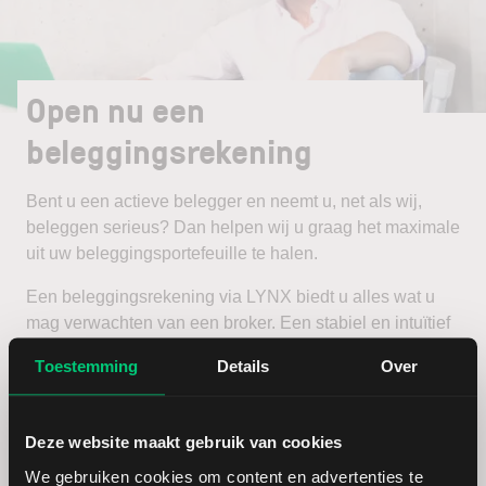
Open nu een
beleggingsrekening
Bent u een actieve belegger en neemt u, net als wij,
beleggen serieus? Dan helpen wij u graag het maximale
uit uw beleggingsportefeuille te halen.
Een beleggingsrekening via LYNX biedt u alles wat u
mag verwachten van een broker. Een stabiel en intuïtief
handelsplatform, scherpe tarieven en een zeer
Toestemming
Details
Over
uitgebreid aanbod van beleggingsproducten en
beurzen.
Deze website maakt gebruik van cookies
Open een beleggingsrekening
We gebruiken cookies om content en advertenties te