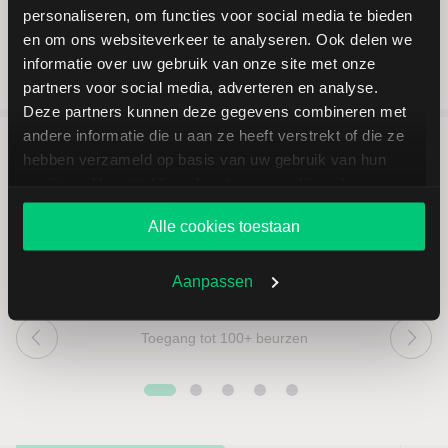
personaliseren, om functies voor social media te bieden
en om ons websiteverkeer te analyseren. Ook delen we
informatie over uw gebruik van onze site met onze
partners voor social media, adverteren en analyse.
Deze partners kunnen deze gegevens combineren met
andere informatie die u aan ze heeft verstrekt of die ze
hebben verzameld op basis van uw gebruik van hun
5 redenen om via LYNX te
services. U gaat akkoord met onze cookies als u onze
beleggen
website blijft gebruiken.
Alle cookies toestaan
Aanpassen
Toegang tot 100+ beurzen