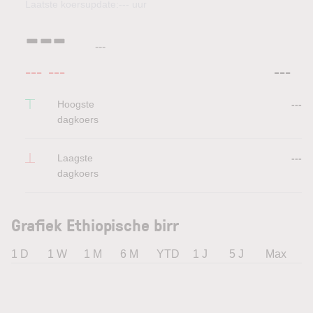
Laatste koersupdate:
---
uur
---
---
---
---
---
Hoogste
---
dagkoers
Laagste
---
dagkoers
Grafiek Ethiopische birr
1 D
1 W
1 M
6 M
YTD
1 J
5 J
Max