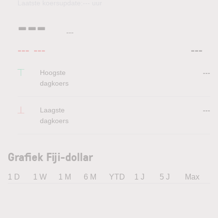
Laatste koersupdate:
---
uur
---
---
---
---
---
Hoogste
---
dagkoers
Laagste
---
dagkoers
Grafiek Fiji-dollar
1 D
1 W
1 M
6 M
YTD
1 J
5 J
Max