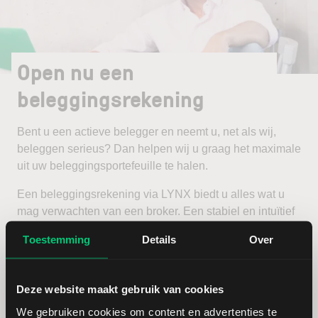
Open nu een
beleggingsrekening
Bent u een actieve belegger en neemt u, net als wij,
beleggen serieus? Dan helpen wij u graag het maximale
uit uw beleggingsportefeuille te halen.
Een beleggingsrekening via LYNX biedt u alles wat u
mag verwachten van een broker. Een stabiel en intuïtief
handelsplatform, scherpe tarieven en een zeer
Toestemming
Details
Over
uitgebreid aanbod van beleggingsproducten en
beurzen.
Deze website maakt gebruik van cookies
Open een beleggingsrekening
We gebruiken cookies om content en advertenties te