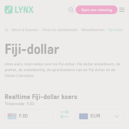
Skip to main content
Open een rekening
Zoek naar informatie
Beurs & Koersen
Forex en valutahandel
Wisselkoersen
Fiji-dollar
Fiji-dollar
Alles wat u moet weten over de Fiji-dollar: Fiji-dollar wisselkoers, de
grafiek, de ontwikkeling, de geschiedenis van de Fiji-dollar en de
Valuta Calculator.
Realtime Fiji-dollar koers
Tickercode: FJD
FJD
EUR