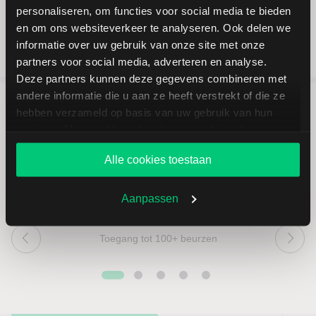
personaliseren, om functies voor social media te bieden
en om ons websiteverkeer te analyseren. Ook delen we
informatie over uw gebruik van onze site met onze
partners voor social media, adverteren en analyse.
Deze partners kunnen deze gegevens combineren met
andere informatie die u aan ze heeft verstrekt of die ze
hebben verzameld op basis van uw gebruik van hun
5 redenen om via LYNX te
services. U gaat akkoord met onze cookies als u onze
beleggen
website blijft gebruiken.
Alle cookies toestaan
Aanpassen
Toegang tot 100+ beurzen