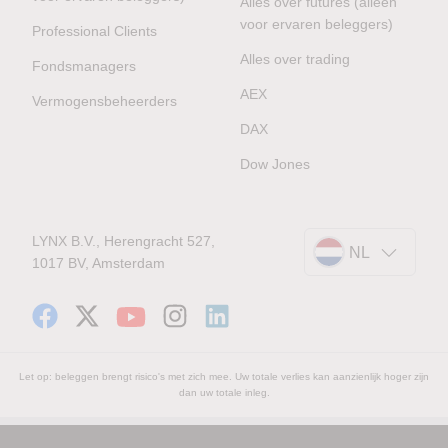
Alles over futures (alleen
voor ervaren beleggers)
Professional Clients
Alles over trading
Fondsmanagers
AEX
Vermogensbeheerders
DAX
Dow Jones
LYNX B.V., Herengracht 527,
NL
1017 BV, Amsterdam
Let op: beleggen brengt risico's met zich mee. Uw totale verlies kan aanzienlijk hoger zijn
dan uw totale inleg.