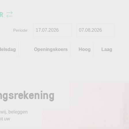
R
Periode:
delsdag
Openingskoers
Hoog
Laag
ngsrekening
 wij, beleggen
it uw