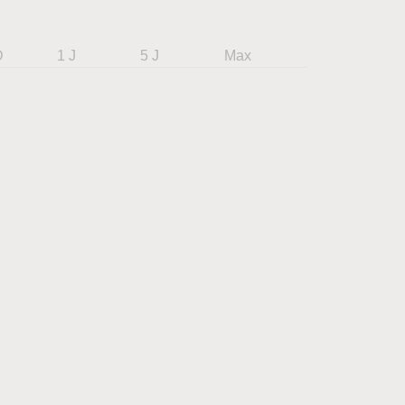
D
1 J
5 J
Max