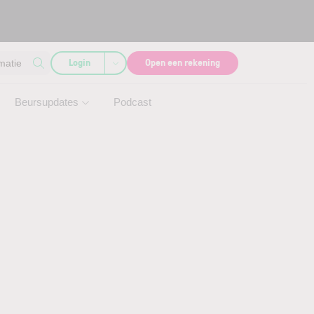
Login
Open een rekening
matie
Beursupdates
Podcast