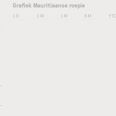
Grafiek Mauritiaanse roepie
1 D
1 W
1 M
6 M
YT
--
--