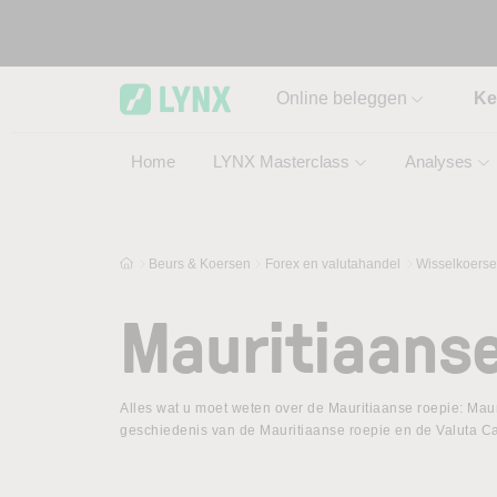
Skip to main content
Online beleggen
Ke
Home
LYNX Masterclass
Analyses
Beurs & Koersen
Forex en valutahandel
Wisselkoers
Mauritiaanse
Alles wat u moet weten over de Mauritiaanse roepie: Maur
geschiedenis van de Mauritiaanse roepie en de Valuta Ca