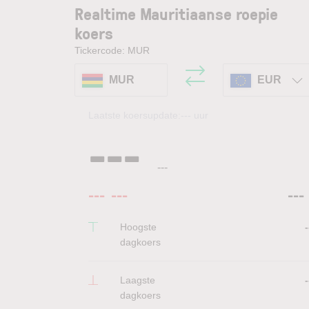
Realtime Mauritiaanse roepie
koers
Tickercode: MUR
MUR
EUR
Laatste koersupdate:
---
uur
---
---
---
---
---
Hoogste
-
dagkoers
Laagste
-
dagkoers