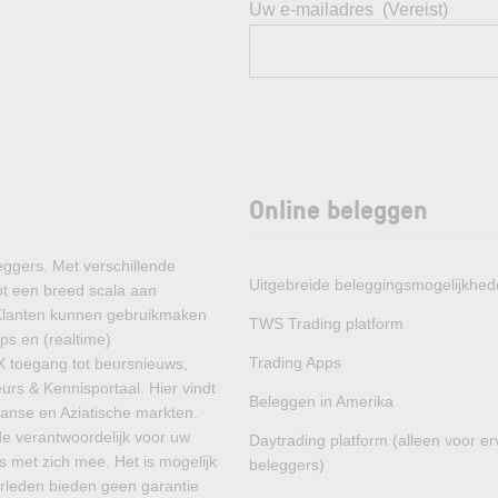
Uw e-mailadres
(Vereist)
Online beleggen
eggers. Met verschillende
Uitgebreide beleggingsmogelijkhe
ot een breed scala aan
 Klanten kunnen gebruikmaken
TWS Trading platform
ps en (realtime)
Trading Apps
X toegang tot beursnieuws,
rs & Kennisportaal. Hier vindt
Beleggen in Amerika
aanse en Aziatische markten.
de verantwoordelijk voor uw
Daytrading platform (alleen voor e
s met zich mee. Het is mogelijk
beleggers)
verleden bieden geen garantie