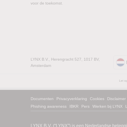
voor de toekomst.
LYNX B.V., Herengracht 527, 1017 BV,
Amsterdam
Let op
Documenten
Privacyverklaring
Cookies
Disclaimer
Phishing awareness
IBKR
Pers
Werken bij LYNX