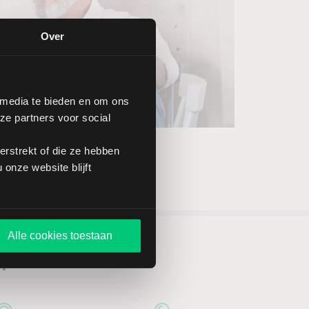
Over
 media te bieden en om ons
ze partners voor social
rstrekt of die ze hebben
onze website blijft
Alle cookies toestaan
n