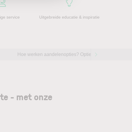
ge service
Uitgebreide educatie & inspiratie
Hoe werken aandelenopties? Opties handelen op aande
gte - met onze