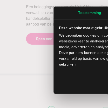
Een beleggingsrekening via LYNX biedt u alles
verwachten van een broker. Een stabiel en intuït
Toestemming
handelsplatform, scherpe tarieven en een zeer u
aanbod van beleggingsproducten en beurzen.
Deze website maakt gebruik
We gebruiken cookies om cont
Open een beleggingsrekening
websiteverkeer te analyseren
media, adverteren en analys
Deze partners kunnen deze g
verzameld op basis van uw ge
gebruiken.