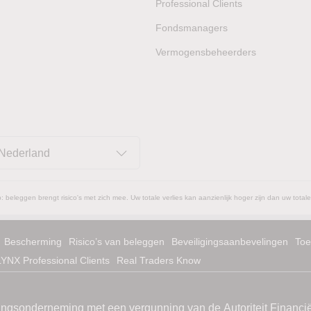
Professional Clients
Fondsmanagers
Vermogensbeheerders
Nederland
: beleggen brengt risico's met zich mee. Uw totale verlies kan aanzienlijk hoger zijn dan uw totale
Bescherming
Risico’s van beleggen
Beveiligingsaanbevelingen
Toe
LYNX Professional Clients
Real Traders Know