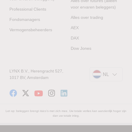
Alles over futures (alleen
voor ervaren beleggers)
Professional Clients
Alles over trading
Fondsmanagers
AEX
Vermogensbeheerders
DAX
Dow Jones
LYNX B.V., Herengracht 527,
NL
1017 BV, Amsterdam
Let op: beleggen brengt risico's met zich mee. Uw totale verlies kan aanzienlijk hoger zijn
dan uw totale inleg.