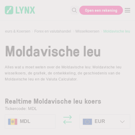
Skip to main content
Open een rekening
Zoek naar informatie
Beurs & Koersen
Forex en valutahandel
Wisselkoersen
Moldavische leu
Moldavische leu
Alles wat u moet weten over de Moldavische leu: Moldavische leu
wisselkoers, de grafiek, de ontwikkeling, de geschiedenis van de
Moldavische leu en de Valuta Calculator.
Realtime Moldavische leu koers
Tickercode: MDL
MDL
EUR