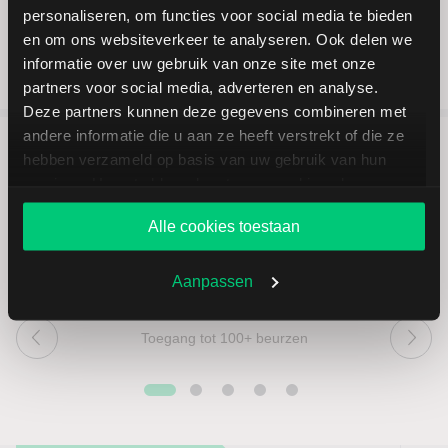
personaliseren, om functies voor social media te bieden
en om ons websiteverkeer te analyseren. Ook delen we
informatie over uw gebruik van onze site met onze
partners voor social media, adverteren en analyse.
Deze partners kunnen deze gegevens combineren met
andere informatie die u aan ze heeft verstrekt of die ze
hebben verzameld op basis van uw gebruik van hun
5 redenen om via LYNX te
services. U gaat akkoord met onze cookies als u onze
beleggen
website blijft gebruiken.
Alle cookies toestaan
Aanpassen
Toegang tot 100+ beurzen