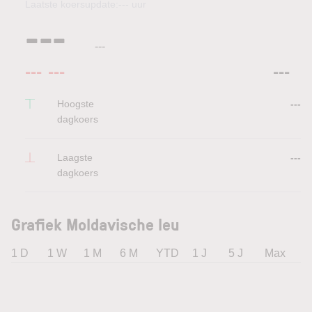
Laatste koersupdate:
---
uur
---
---
---
---
---
Hoogste
---
dagkoers
Laagste
---
dagkoers
Grafiek Moldavische leu
1 D
1 W
1 M
6 M
YTD
1 J
5 J
Max