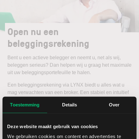
Open nu een
beleggingsrekening
Bent u een actieve belegger en neemt u, net als wij,
beleggen serieus? Dan helpen wij u graag het maximale
uit uw beleggingsportefeuille te halen.
Een beleggingsrekening via LYNX biedt u alles wat u
mag verwachten van een broker. Een stabiel en intuïtief
handelsplatform, scherpe tarieven en een zeer
Toestemming
Details
Over
uitgebreid aanbod van beleggingsproducten en
beurzen.
Deze website maakt gebruik van cookies
Open een beleggingsrekening
We gebruiken cookies om content en advertenties te