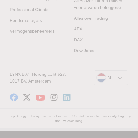
Alles over futures (alleen
voor ervaren beleggers)
Professional Clients
Alles over trading
Fondsmanagers
AEX
Vermogensbeheerders
DAX
Dow Jones
LYNX B.V., Herengracht 527,
NL
1017 BV, Amsterdam
Let op: beleggen brengt risico's met zich mee. Uw totale verlies kan aanzienlijk hoger zijn
dan uw totale inleg.