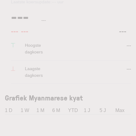
Laatste koersupdate:
---
uur
---
---
---
---
---
Hoogste
---
dagkoers
Laagste
---
dagkoers
Grafiek Myanmarese kyat
1 D
1 W
1 M
6 M
YTD
1 J
5 J
Max