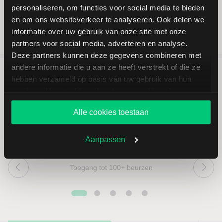
personaliseren, om functies voor social media te bieden
en om ons websiteverkeer te analyseren. Ook delen we
informatie over uw gebruik van onze site met onze
partners voor social media, adverteren en analyse.
Deze partners kunnen deze gegevens combineren met
andere informatie die u aan ze heeft verstrekt of die ze
hebben verzameld op basis van uw gebruik van hun
5 redenen om via LYNX te
services. U gaat akkoord met onze cookies als u onze
beleggen
website blijft gebruiken.
Alle cookies toestaan
Aanpassen
Toegang tot 100+ beurzen