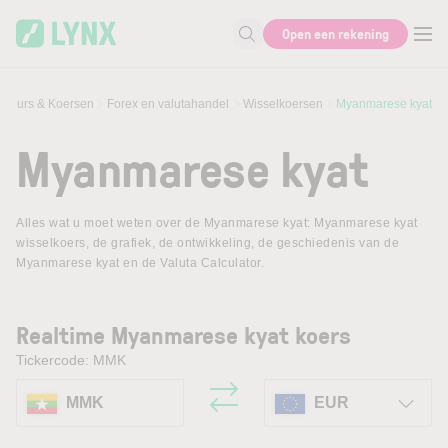
Skip to main content
Open een rekening
Zoek naar informatie
Beurs & Koersen
Forex en valutahandel
Wisselkoersen
Myanmarese kyat
Myanmarese kyat
Alles wat u moet weten over de Myanmarese kyat: Myanmarese kyat
wisselkoers, de grafiek, de ontwikkeling, de geschiedenis van de
Myanmarese kyat en de Valuta Calculator.
Realtime Myanmarese kyat koers
Tickercode: MMK
MMK
EUR