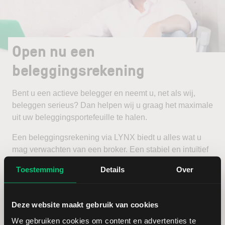
Open nu een
beleggingsrekening
Bent u een actieve belegger en neemt u, net als wij,
beleggen serieus? Dan helpen wij u graag het maximale
uit uw beleggingsportefeuille te halen.
Een beleggingsrekening via LYNX biedt u alles wat u
mag verwachten van een broker. Een stabiel en intuïtief
handelsplatform, scherpe tarieven en een zeer
Toestemming
Details
Over
uitgebreid aanbod van beleggingsproducten en
beurzen.
Deze website maakt gebruik van cookies
Open een beleggingsrekening
We gebruiken cookies om content en advertenties te