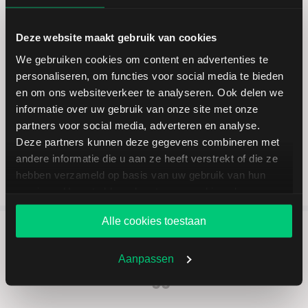
Een beleggingsrekening via LYNX biedt u alles wat u
mag verwachten van een broker. Een stabiel en intuïtief
Deze website maakt gebruik van cookies
handelsplatform, scherpe tarieven en een zeer
We gebruiken cookies om content en advertenties te
uitgebreid aanbod van beleggingsproducten en
personaliseren, om functies voor social media te bieden
beurzen.
en om ons websiteverkeer te analyseren. Ook delen we
informatie over uw gebruik van onze site met onze
Open een beleggingsrekening
partners voor social media, adverteren en analyse.
Deze partners kunnen deze gegevens combineren met
andere informatie die u aan ze heeft verstrekt of die ze
hebben verzameld op basis van uw gebruik van hun
services. U gaat akkoord met onze cookies als u onze
website blijft gebruiken.
Alle cookies toestaan
5 redenen om via LYNX te
Aanpassen
beleggen