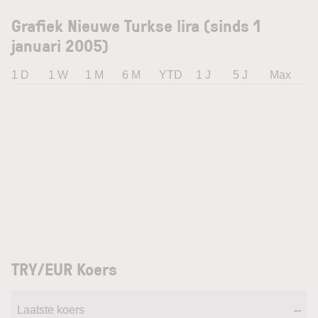
Grafiek Nieuwe Turkse lira (sinds 1
januari 2005)
1 D
1 W
1 M
6 M
YTD
1 J
5 J
Max
TRY/EUR Koers
Laatste koers
--