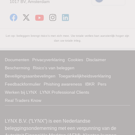
1017 BV, Amsterdam
Let op: beleggen brengt risico's met zich mee. Uw totale verlies kan aanzienlijk hoger zijn
dan uw totale inleg.
Documenten
Privacyverklaring
Cookies
Disclaimer
Bescherming
Risico’s van beleggen
Beveiligingsaanbevelingen
Toegankelijkheidsverklaring
Feedbackformulier
Phishing awareness
IBKR
Pers
Werken bij LYNX
LYNX Professional Clients
Real Traders Know