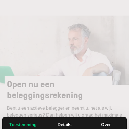
Open nu een
beleggingsrekening
Bent u een actieve belegger en neemt u, net als wij,
beleggen serieus? Dan helpen wij u graag het maximale
uit uw beleggingsportefeuille te halen.
Toestemming
Details
Over