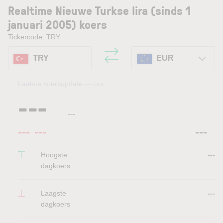
Realtime Nieuwe Turkse lira (sinds 1
januari 2005) koers
Tickercode: TRY
TRY
EUR
Laatste koersupdate:
---
uur
---
---
---
---
---
Hoogste
---
dagkoers
Laagste
---
dagkoers