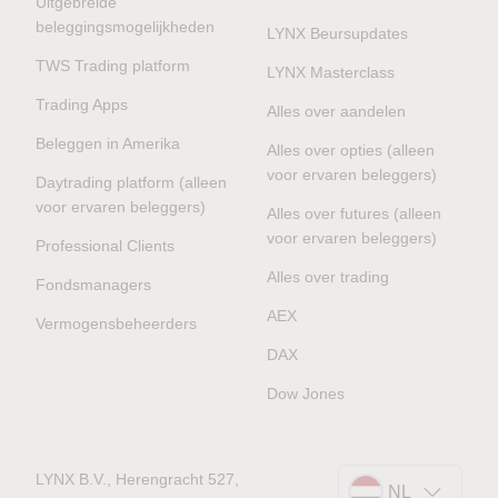
Uitgebreide
beleggingsmogelijkheden
LYNX Beursupdates
TWS Trading platform
LYNX Masterclass
Trading Apps
Alles over aandelen
Beleggen in Amerika
Alles over opties (alleen
voor ervaren beleggers)
Daytrading platform (alleen
voor ervaren beleggers)
Alles over futures (alleen
voor ervaren beleggers)
Professional Clients
Alles over trading
Fondsmanagers
AEX
Vermogensbeheerders
DAX
Dow Jones
LYNX B.V., Herengracht 527,
NL